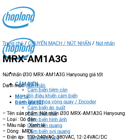
Skip
to
content
Trang chủ
/
CHUYỂN MẠCH / NÚT NHẤN
/
Nút nhấn
MRX-AM1A3G
Nút nhấn Ø30 MRX-AM1A3G Hanyoung giá tốt
CẢM BIẾN
Danh mục:
Nút nhấn
Cảm biến tiệm cận
Bộ điều khiển cảm biến
Mô tả
Bộ mã hóa vòng quay / Encoder
Đánh giá (0)
Cảm biến áp suất
– Tên sản phẩm: Nút nhấn Ø30 MRX-AM1A3G Hanyoung
Cảm biến cửa
– Loại : Có đèn
Cảm biến hình ảnh
– Màu nắp : Xanh lá
Cảm biến quang
– Dòng : MRX
Cảm biến sợi quang
– Điện áp : 100-240VAC, 380VAC, 12-24VAC/DC
Cảm biến vùng