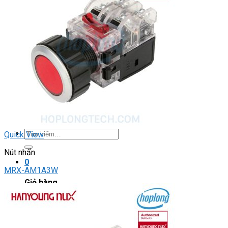
DRIVER / MOTOR STEP
ĐÈN BÁO
Đèn báo quay
Đèn báo panel tròn
Đèn báo tháp
Đèn báo khác
CHUYỂN MẠCH / NÚT NHẤN
Chuyển mạch có khóa
Công tắc dừng khẩn
Nút nhấn
Phích cắm / Ổ cắm / Công tắc
Can nhiệt
Tìm
Quick View
kiếm:
Nút nhấn
0
MRX-AM1A3W
Giỏ hàng
Chưa có sản phẩm trong giỏ hàng.