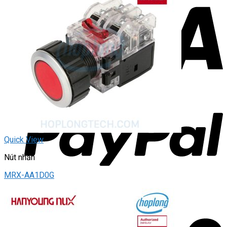
Quick View
Nút nhấn
MRX-AA1D0G