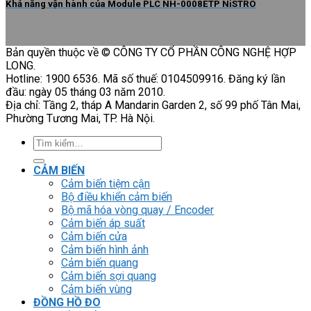
Khả năng vận hành của Module PLC NH-0008ETP NiSTRO
Bản quyền thuộc về © CÔNG TY CỔ PHẦN CÔNG NGHỆ HỢP
LONG.
Hotline: 1900 6536. Mã số thuế: 0104509916. Đăng ký lần
đầu: ngày 05 tháng 03 năm 2010.
Địa chỉ: Tầng 2, tháp A Mandarin Garden 2, số 99 phố Tân Mai,
Phường Tương Mai, TP. Hà Nội.
Tìm
kiếm:
CẢM BIẾN
Cảm biến tiệm cận
Bộ điều khiển cảm biến
Bộ mã hóa vòng quay / Encoder
Cảm biến áp suất
Cảm biến cửa
Cảm biến hình ảnh
Cảm biến quang
Cảm biến sợi quang
Cảm biến vùng
ĐỒNG HỒ ĐO