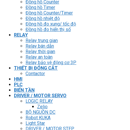
Đồng hồ Counter
Đồng hồ Timer
Đồng hồ Counter/Timer
Đồng hồ nhiệt độ
Đồng hồ đo xung/ tốc độ
Đồng hồ đo hiển thị số
RELAY
Relay trung gian
Relay bán dẫn
Relay thời gian
Relay an toàn
Relay bảo vệ động cơ 3P
THIẾT BỊ ĐÓNG CẮT
Contactor
HMI
PLC
BIẾN TẦN
DRIVER / MOTOR SERVO
LOGIC RELAY
Zelio
BỘ NGUỒN DC
Robot KUKA
Light Star
DRIVER / MOTOR STEP