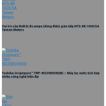
Vai trò của thiết bị đo ampe (dòng điện) gián tiếp NTS-88 1000/5A
Taiwan Meters
Toshiba Originpure™ TWP-W2398SVN(M) – Máy lọc nước tích hợp
nhiều công nghệ hiện đại