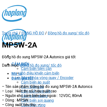
Skip
to
content
Trang chủ
/
ĐỒNG HỒ ĐO
/
Đồng hồ đo xung/ tốc độ
MP5W-2A
Đồng hồ đo xung MP5W-2A Autonics giá tốt
CẢM BIẾN
Danh mục:
Đồng hồ đo xung/ tốc độ
Cảm biến tiệm cận
Bộ điều khiển cảm biến
Mô tả
Bộ mã hóa vòng quay / Encoder
Đánh giá (0)
Cảm biến áp suất
– Tên sản phẩm: Đồng hồ đo xung MP5W-2A Autonics
Cảm biến cửa
– Loại : Hiển thị số, hiệu suất cao
Cảm biến hình ảnh
– Nguồn cho cảm biến bên ngoài : 12VDC, 80mA
Cảm biến quang
– Dòng : MP5W
Cảm biến sợi quang
– Công suất tiêu thụ : –
Cảm biến vùng