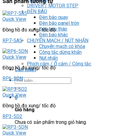
Sản phẩm tương tự
DRIVER / MOTOR STEP
ĐÈN BÁO
Đèn báo quay
Quick View
Đèn báo panel tròn
Đèn báo tháp
Đồng hồ đo xung/ tốc độ
Đèn báo khác
CHUYỂN MẠCH / NÚT NHẤN
RP7-5A5
Chuyển mạch có khóa
Công tắc dừng khẩn
Quick View
Nút nhấn
Phích cắm / Ổ cắm / Công tắc
Đồng hồ đo xung/ tốc độ
Can nhiệt
RP6-5DN
Tìm
kiếm:
Quick View
0
Đồng hồ đo xung/ tốc độ
Giỏ hàng
RP3-5D2
Chưa có sản phẩm trong giỏ hàng.
Quick View