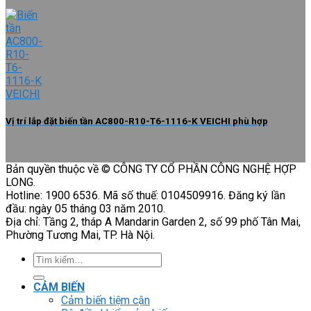
Vị trí lắp đặt biến tần AC800-R10-T6-1116-K VEICHI phù hợp
Bản quyền thuộc về © CÔNG TY CỔ PHẦN CÔNG NGHỆ HỢP
LONG.
Hotline: 1900 6536. Mã số thuế: 0104509916. Đăng ký lần
đầu: ngày 05 tháng 03 năm 2010.
Địa chỉ: Tầng 2, tháp A Mandarin Garden 2, số 99 phố Tân Mai,
Phường Tương Mai, TP. Hà Nội.
Tìm
kiếm:
CẢM BIẾN
Cảm biến tiệm cận