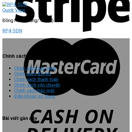
Quick View
Đồng hồ đo xung/ tốc độ
RP4-5DN
Chính sách chung
Chính sách bảo hành
Chính sách đổi trả
Chính sách thanh toán
Chính sách vận chuyển
Chính sách bảo mật
Điều khoản sử dụng
Bài viết gần đây