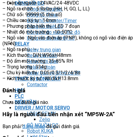
– Điện áp nguồn : 24VAC/24-48VDC
ĐỒNG HỒ ĐO
– Ngõ ra chính : 5 Relay (HH, H, GO, L, LL)
Đồng hồ Counter
– Chữ số : 99999 (5 chữ số)
Đồng hồ Timer
– Chiều cao ký tự : 14mm
Đồng hồ Counter/Timer
– Phương pháp hiển thị : LED 7 đoạn
Đồng hồ nhiệt độ
– Nhiệt độ môi trường : -10-50°C
Đồng hồ đo xung/ tốc độ
– Ngõ vào : Ngõ vào điện áp (PNP), không có ngõ vào điện áp
Đồng hồ đo hiển thị số
(NPN)
RELAY
– Ngõ ra phụ : –
Relay trung gian
– Kích thước : DIN W96xH48mm
Relay bán dẫn
– Độ ẩm môi trường : 35-85% RH
Relay thời gian
– Trọng lượng : 334g
Relay an toàn
– Chu kỳ hiển thị : 0.05/0.5/1/2/4/8s
Relay bảo vệ động cơ 3P
– Kích thước ký tự : W6.8xH13.8mm
THIẾT BỊ ĐÓNG CẮT
Contactor
Đánh giá
HMI
PLC
BIẾN TẦN
Chưa có đánh giá nào.
DRIVER / MOTOR SERVO
LOGIC RELAY
Hãy là người đầu tiên nhận xét “MP5W-2A”
Zelio
BỘ NGUỒN DC
Bạn phải
đăng nhập
để gửi đánh giá.
Robot KUKA
Light Star