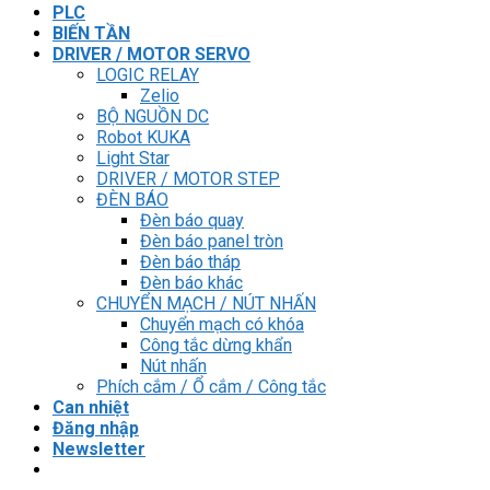
PLC
BIẾN TẦN
DRIVER / MOTOR SERVO
LOGIC RELAY
Zelio
BỘ NGUỒN DC
Robot KUKA
Light Star
DRIVER / MOTOR STEP
ĐÈN BÁO
Đèn báo quay
Đèn báo panel tròn
Đèn báo tháp
Đèn báo khác
CHUYỂN MẠCH / NÚT NHẤN
Chuyển mạch có khóa
Công tắc dừng khẩn
Nút nhấn
Phích cắm / Ổ cắm / Công tắc
Can nhiệt
Đăng nhập
Newsletter