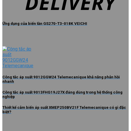
Ứng dụng của biến tần GS270-T3-018K VEICHI
Công tắc áp suất 9012GGW24 Telemecanique khả năng phản hồi
nhanh
Công tắc áp suất 9013FHG19J27X đáng dùng trong hệ thống công
nghiệp
Thiết kế cảm biến áp suất XMEP250BV21F Telemecanique có gì đặc
biệt?