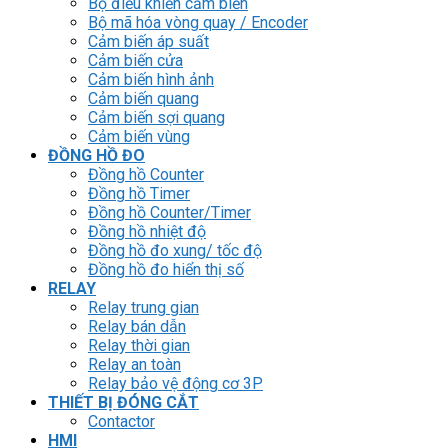
Bộ điều khiển cảm biến
Bộ mã hóa vòng quay / Encoder
Cảm biến áp suất
Cảm biến cửa
Cảm biến hình ảnh
Cảm biến quang
Cảm biến sợi quang
Cảm biến vùng
ĐỒNG HỒ ĐO
Đồng hồ Counter
Đồng hồ Timer
Đồng hồ Counter/Timer
Đồng hồ nhiệt độ
Đồng hồ đo xung/ tốc độ
Đồng hồ đo hiển thị số
RELAY
Relay trung gian
Relay bán dẫn
Relay thời gian
Relay an toàn
Relay bảo vệ động cơ 3P
THIẾT BỊ ĐÓNG CẮT
Contactor
HMI