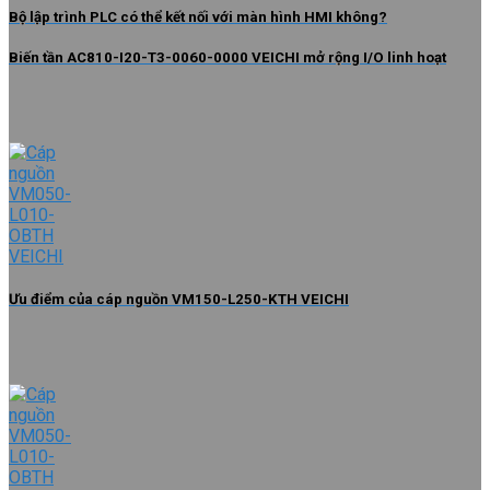
Bộ lập trình PLC có thể kết nối với màn hình HMI không?
Biến tần AC810-I20-T3-0060-0000 VEICHI mở rộng I/O linh hoạt
Ưu điểm của cáp nguồn VM150-L250-KTH VEICHI