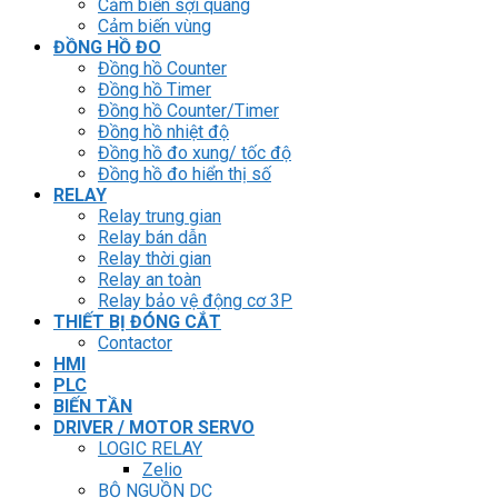
Cảm biến sợi quang
Cảm biến vùng
ĐỒNG HỒ ĐO
Đồng hồ Counter
Đồng hồ Timer
Đồng hồ Counter/Timer
Đồng hồ nhiệt độ
Đồng hồ đo xung/ tốc độ
Đồng hồ đo hiển thị số
RELAY
Relay trung gian
Relay bán dẫn
Relay thời gian
Relay an toàn
Relay bảo vệ động cơ 3P
THIẾT BỊ ĐÓNG CẮT
Contactor
HMI
PLC
BIẾN TẦN
DRIVER / MOTOR SERVO
LOGIC RELAY
Zelio
BỘ NGUỒN DC