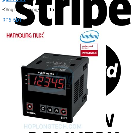
Đồng hồ đo xung/ tốc độ
RP6-5D1