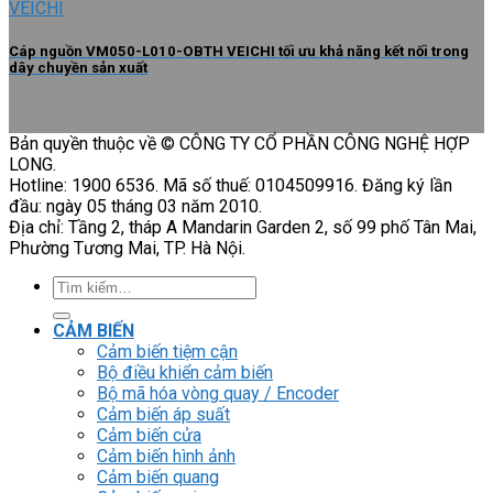
Cáp nguồn VM050-L010-OBTH VEICHI tối ưu khả năng kết nối trong
dây chuyền sản xuất
Bản quyền thuộc về © CÔNG TY CỔ PHẦN CÔNG NGHỆ HỢP
LONG.
Hotline: 1900 6536. Mã số thuế: 0104509916. Đăng ký lần
đầu: ngày 05 tháng 03 năm 2010.
Địa chỉ: Tầng 2, tháp A Mandarin Garden 2, số 99 phố Tân Mai,
Phường Tương Mai, TP. Hà Nội.
Tìm
kiếm:
CẢM BIẾN
Cảm biến tiệm cận
Bộ điều khiển cảm biến
Bộ mã hóa vòng quay / Encoder
Cảm biến áp suất
Cảm biến cửa
Cảm biến hình ảnh
Cảm biến quang