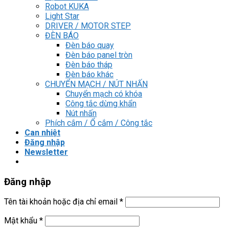
Robot KUKA
Light Star
DRIVER / MOTOR STEP
ĐÈN BÁO
Đèn báo quay
Đèn báo panel tròn
Đèn báo tháp
Đèn báo khác
CHUYỂN MẠCH / NÚT NHẤN
Chuyển mạch có khóa
Công tắc dừng khẩn
Nút nhấn
Phích cắm / Ổ cắm / Công tắc
Can nhiệt
Đăng nhập
Newsletter
Đăng nhập
Tên tài khoản hoặc địa chỉ email
*
Mật khẩu
*