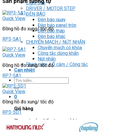
Sản phẩm tương tự
Light Star
DRIVER / MOTOR STEP
ĐÈN BÁO
Quick View
Đèn báo quay
Đèn báo panel tròn
Đồng hồ đo xung/ tốc độ
Đèn báo tháp
Đèn báo khác
RP3-5A1
CHUYỂN MẠCH / NÚT NHẤN
Chuyển mạch có khóa
Công tắc dừng khẩn
Quick View
Nút nhấn
Phích cắm / Ổ cắm / Công tắc
Đồng hồ đo xung/ tốc độ
Can nhiệt
RP7-5A1
Tìm
kiếm:
Quick View
0
Đồng hồ đo xung/ tốc độ
Giỏ hàng
RP3-5D1
Chưa có sản phẩm trong giỏ hàng.