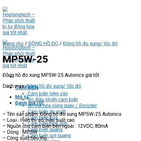
Skip
to
content
Trang chủ
/
ĐỒNG HỒ ĐO
/
Đồng hồ đo xung/ tốc độ
MP5W-25
Đồng hồ đo xung MP5W-25 Autonics giá tốt
Danh mục:
Đồng hồ đo xung/ tốc độ
CẢM BIẾN
Cảm biến tiệm cận
Mô tả
Bộ điều khiển cảm biến
Đánh giá (0)
Bộ mã hóa vòng quay / Encoder
Cảm biến áp suất
– Tên sản phẩm: Đồng hồ đo xung MP5W-25 Autonics
Cảm biến cửa
– Loại : Hiển thị số, hiệu suất cao
Cảm biến hình ảnh
– Nguồn cho cảm biến bên ngoài : 12VDC, 80mA
Cảm biến quang
– Dòng : MP5W
Cảm biến sợi quang
– Công suất tiêu thụ : –