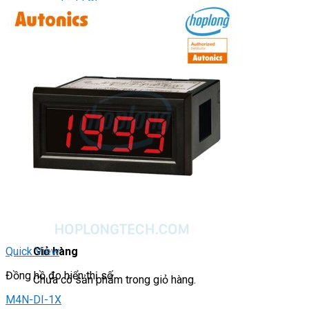
Light Star
DRIVER / MOTOR STEP
ĐÈN BÁO
Đèn báo quay
Đèn báo panel tròn
Đèn báo tháp
Đèn báo khác
CHUYỂN MẠCH / NÚT NHẤN
Chuyển mạch có khóa
Công tắc dừng khẩn
Nút nhấn
Phích cắm / Ổ cắm / Công tắc
Can nhiệt
Tìm
kiếm:
0
Quick View
Giỏ hàng
Đồng hồ đo hiển thị số
Chưa có sản phẩm trong giỏ hàng.
M4N-DI-1X