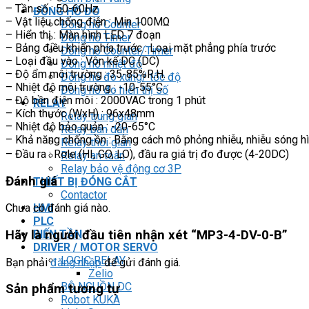
– Tần số : 50-60Hz
ĐỒNG HỒ ĐO
– Vật liệu chống điện : Min 100MΩ
Đồng hồ Counter
– Hiển thị : Màn hình LED 7 đoạn
Đồng hồ Timer
– Bảng điều khiển phía trước : Loại mặt phẳng phía trước
Đồng hồ Counter/Timer
– Loại đầu vào : Vôn kế DC (DC)
Đồng hồ nhiệt độ
– Độ ẩm môi trường : 35-85%R.H.
Đồng hồ đo xung/ tốc độ
– Nhiệt độ môi trường : -10-55°C
Đồng hồ đo hiển thị số
– Độ bền điện môi : 2000VAC trong 1 phút
RELAY
– Kích thước (WxH) : 96x48mm
Relay trung gian
– Nhiệt độ bảo quản : -20-65°C
Relay bán dẫn
– Khả năng chống ồn : Bằng cách mô phỏng nhiễu, nhiễu sóng 
Relay thời gian
– Đầu ra : Rơle (HI, GO, LO), đầu ra giá trị đo được (4-20DC)
Relay an toàn
Relay bảo vệ động cơ 3P
Đánh giá
THIẾT BỊ ĐÓNG CẮT
Contactor
HMI
Chưa có đánh giá nào.
PLC
BIẾN TẦN
Hãy là người đầu tiên nhận xét “MP3-4-DV-0-B”
DRIVER / MOTOR SERVO
LOGIC RELAY
Bạn phải
đăng nhập
để gửi đánh giá.
Zelio
BỘ NGUỒN DC
Sản phẩm tương tự
Robot KUKA