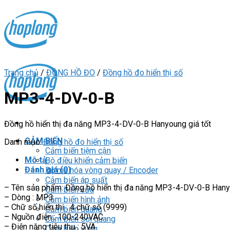
Skip
to
content
Trang chủ
/
ĐỒNG HỒ ĐO
/
Đồng hồ đo hiển thị số
MP3-4-DV-0-B
Đồng hồ hiển thị đa năng MP3-4-DV-0-B Hanyoung giá tốt
CẢM BIẾN
Danh mục:
Đồng hồ đo hiển thị số
Cảm biến tiệm cận
Mô tả
Bộ điều khiển cảm biến
Đánh giá (0)
Bộ mã hóa vòng quay / Encoder
Cảm biến áp suất
– Tên sản phẩm: Đồng hồ hiển thị đa năng MP3-4-DV-0-B Han
Cảm biến cửa
– Dòng : MP3
Cảm biến hình ảnh
– Chữ số hiển thị : 4 chữ số (9999)
Cảm biến quang
– Nguồn điện : 100-240VAC
Cảm biến sợi quang
– Điện năng tiêu thụ : 5VA
Cảm biến vùng