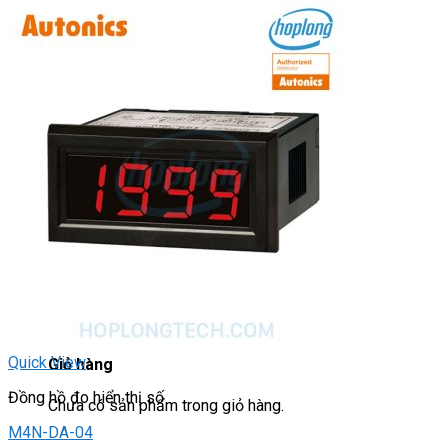
Light Star
DRIVER / MOTOR STEP
ĐÈN BÁO
Đèn báo quay
Đèn báo panel tròn
Đèn báo tháp
Đèn báo khác
CHUYỂN MẠCH / NÚT NHẤN
Chuyển mạch có khóa
Công tắc dừng khẩn
Nút nhấn
Phích cắm / Ổ cắm / Công tắc
Can nhiệt
Tìm
kiếm:
0
Quick View
Giỏ hàng
Đồng hồ đo hiển thị số
Chưa có sản phẩm trong giỏ hàng.
M4N-DA-04