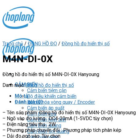
Skip
to
content
Trang chủ
/
ĐỒNG HỒ ĐO
/
Đồng hồ đo hiển thị số
M4N-DI-0X
Đồng hồ đo hiển thị số M4N-DI-0X Hanyoung
CẢM BIẾN
Danh mục:
Đồng hồ đo hiển thị số
Cảm biến tiệm cận
Mô tả
Bộ điều khiển cảm biến
Đánh giá (0)
Bộ mã hóa vòng quay / Encoder
Cảm biến áp suất
– Tên sản phẩm: Đồng hồ đo hiển thị số M4N-DI-0X Hanyoung
Cảm biến cửa
– Ngõ vào đo lường : DC4-20mA (1-5VDC tùy chọn)
Cảm biến hình ảnh
– Điện năng tiêu thụ : 2W
Cảm biến quang
– Phương pháp chuyển đổi : Phương pháp tích phân kép
Cảm biến sợi quang
– Dải đo ngõ vào: Tùy chọn
Cảm biến vùng