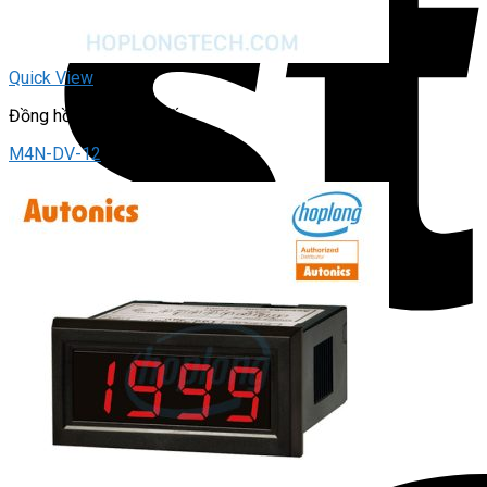
Quick View
Đồng hồ đo hiển thị số
M4N-DV-12