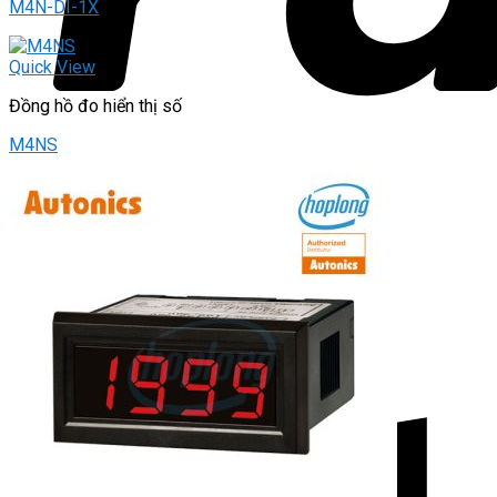
M4N-DI-1X
Quick View
Đồng hồ đo hiển thị số
M4NS