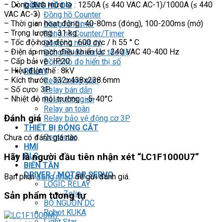
– Dòng định mức Ie : 1250A (≤ 440 VAC AC-1)/1000A (≤ 440
ĐỒNG HỒ ĐO
VAC AC-3)
Đồng hồ Counter
– Thời gian hoạt động : 40-80ms (đóng), 100-200ms (mở)
Đồng hồ Timer
– Trọng lượng : 31 kg
Đồng hồ Counter/Timer
– Tốc độ hoạt động : 600 cyc / h 55 ° C
Đồng hồ nhiệt độ
– Điện áp mạch điều khiển Uc : 240 VAC 40-400 Hz
Đồng hồ đo xung/ tốc độ
– Cấp bải vệ : IP20
Đồng hồ đo hiển thị số
– Hiệu điện thế : 8kV
RELAY
– Kích thước : 332x438x238.6mm
Relay trung gian
– Số cực : 3P
Relay bán dẫn
– Nhiệt độ môi trường : -5-40°C
Relay thời gian
Relay an toàn
Đánh giá
Relay bảo vệ động cơ 3P
THIẾT BỊ ĐÓNG CẮT
Contactor
Chưa có đánh giá nào.
HMI
PLC
Hãy là người đầu tiên nhận xét “LC1F1000U7”
BIẾN TẦN
DRIVER / MOTOR SERVO
Bạn phải
đăng nhập
để gửi đánh giá.
LOGIC RELAY
Zelio
Sản phẩm tương tự
BỘ NGUỒN DC
Robot KUKA
Light Star