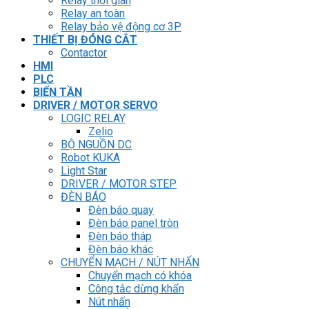
Relay thời gian
Relay an toàn
Relay bảo vệ động cơ 3P
THIẾT BỊ ĐÓNG CẮT
Contactor
HMI
PLC
BIẾN TẦN
DRIVER / MOTOR SERVO
LOGIC RELAY
Zelio
BỘ NGUỒN DC
Robot KUKA
Light Star
DRIVER / MOTOR STEP
ĐÈN BÁO
Đèn báo quay
Đèn báo panel tròn
Đèn báo tháp
Đèn báo khác
CHUYỂN MẠCH / NÚT NHẤN
Chuyển mạch có khóa
Công tắc dừng khẩn
Nút nhấn