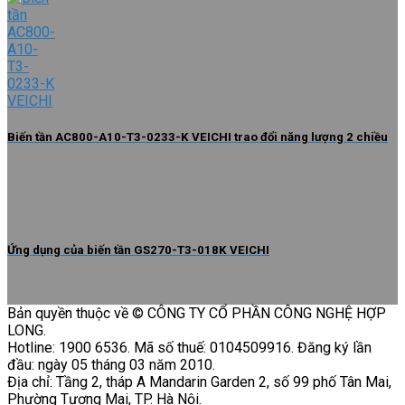
Biến tần AC800-A10-T3-0233-K VEICHI trao đổi năng lượng 2 chiều
Ứng dụng của biến tần GS270-T3-018K VEICHI
Bản quyền thuộc về © CÔNG TY CỔ PHẦN CÔNG NGHỆ HỢP
LONG.
Hotline: 1900 6536. Mã số thuế: 0104509916. Đăng ký lần
đầu: ngày 05 tháng 03 năm 2010.
Địa chỉ: Tầng 2, tháp A Mandarin Garden 2, số 99 phố Tân Mai,
Phường Tương Mai, TP. Hà Nội.