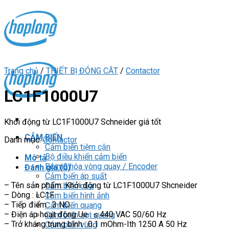
Skip
to
content
Trang chủ
/
THIẾT BỊ ĐÓNG CẮT
/
Contactor
LC1F1000U7
Khởi động từ LC1F1000U7 Schneider giá tốt
CẢM BIẾN
Danh mục:
Contactor
Cảm biến tiệm cận
Bộ điều khiển cảm biến
Mô tả
Bộ mã hóa vòng quay / Encoder
Đánh giá (0)
Cảm biến áp suất
– Tên sản phẩm: Khởi động từ LC1F1000U7 Shcneider
Cảm biến cửa
– Dòng : LC1F
Cảm biến hình ảnh
– Tiếp điểm : 3 NO
Cảm biến quang
– Điện áp hoạt động Ue : ≤ 440 VAC 50/60 Hz
Cảm biến sợi quang
– Trở kháng trung bình : 0.1 mOhm-Ith 1250 A 50 Hz
Cảm biến vùng