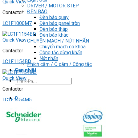
Quick View
DRIVER / MOTOR STEP
ĐÈN BÁO
Contactor
Đèn báo quay
Đèn báo panel tròn
LC1F1000M7
Đèn báo tháp
Đèn báo khác
Quick View
CHUYỂN MẠCH / NÚT NHẤN
Chuyển mạch có khóa
Contactor
Công tắc dừng khẩn
Nút nhấn
LC1F1154BD
Phích cắm / Ổ cắm / Công tắc
Can nhiệt
Quick View
Tìm
kiếm:
Contactor
0
LC1F1154M5
Giỏ hàng
Chưa có sản phẩm trong giỏ hàng.