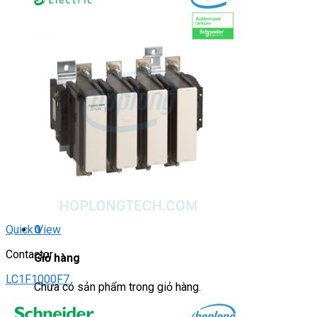
Light Star
DRIVER / MOTOR STEP
ĐÈN BÁO
Đèn báo quay
Đèn báo panel tròn
Đèn báo tháp
Đèn báo khác
CHUYỂN MẠCH / NÚT NHẤN
Chuyển mạch có khóa
Công tắc dừng khẩn
Nút nhấn
Phích cắm / Ổ cắm / Công tắc
Can nhiệt
Tìm
kiếm:
0
Quick View
Contactor
Giỏ hàng
LC1F1000F7
Chưa có sản phẩm trong giỏ hàng.