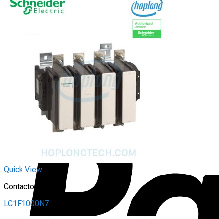
Quick View
Contactor
LC1F1000N7