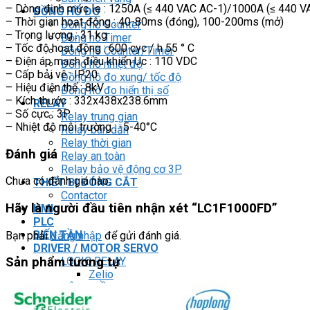
– Dòng định mức Ie : 1250A (≤ 440 VAC AC-1)/1000A (≤ 440 V
ĐỒNG HỒ ĐO
– Thời gian hoạt động : 40-80ms (đóng), 100-200ms (mở)
Đồng hồ Counter
– Trọng lượng : 31 kg
Đồng hồ Timer
– Tốc độ hoạt động : 600 cyc / h 55 ° C
Đồng hồ Counter/Timer
– Điện áp mạch điều khiển Uc : 110 VDC
Đồng hồ nhiệt độ
– Cấp bải vệ : IP20
Đồng hồ đo xung/ tốc độ
– Hiệu điện thế : 8kV
Đồng hồ đo hiển thị số
– Kích thước : 332x438x238.6mm
RELAY
– Số cực : 3P
Relay trung gian
– Nhiệt độ môi trường : -5-40°C
Relay bán dẫn
Relay thời gian
Đánh giá
Relay an toàn
Relay bảo vệ động cơ 3P
Chưa có đánh giá nào.
THIẾT BỊ ĐÓNG CẮT
Contactor
Hãy là người đầu tiên nhận xét “LC1F1000FD”
HMI
PLC
BIẾN TẦN
Bạn phải
đăng nhập
để gửi đánh giá.
DRIVER / MOTOR SERVO
LOGIC RELAY
Sản phẩm tương tự
Zelio
BỘ NGUỒN DC
Robot KUKA