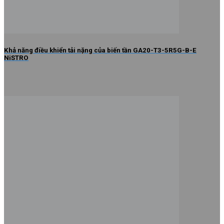
Khả năng điều khiển tải nặng của biến tần GA20-T3-5R5G-B-E
NiSTRO