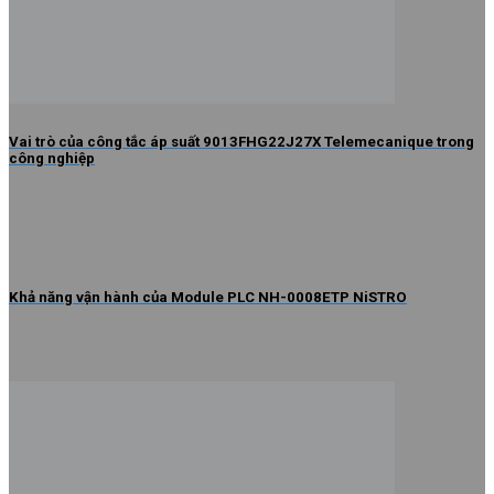
Vai trò của công tắc áp suất 9013FHG22J27X Telemecanique trong
công nghiệp
Khả năng vận hành của Module PLC NH-0008ETP NiSTRO