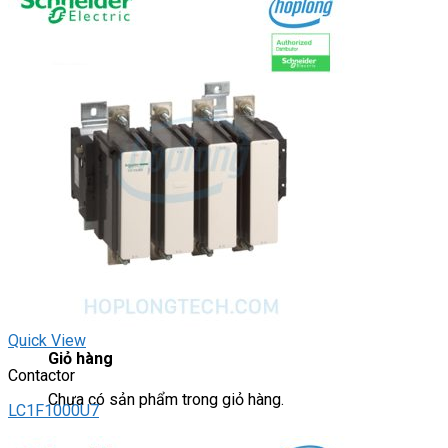
DRIVER / MOTOR STEP
ĐÈN BÁO
Đèn báo quay
Đèn báo panel tròn
Đèn báo tháp
Đèn báo khác
CHUYỂN MẠCH / NÚT NHẤN
Chuyển mạch có khóa
Công tắc dừng khẩn
Nút nhấn
Phích cắm / Ổ cắm / Công tắc
Can nhiệt
Tìm
kiếm:
0
Quick View
Giỏ hàng
Contactor
Chưa có sản phẩm trong giỏ hàng.
LC1F1000U7