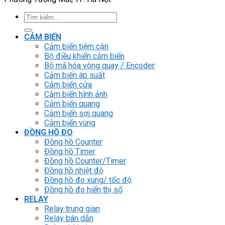
Tìm
kiếm:
CẢM BIẾN
Cảm biến tiệm cận
Bộ điều khiển cảm biến
Bộ mã hóa vòng quay / Encoder
Cảm biến áp suất
Cảm biến cửa
Cảm biến hình ảnh
Cảm biến quang
Cảm biến sợi quang
Cảm biến vùng
ĐỒNG HỒ ĐO
Đồng hồ Counter
Đồng hồ Timer
Đồng hồ Counter/Timer
Đồng hồ nhiệt độ
Đồng hồ đo xung/ tốc độ
Đồng hồ đo hiển thị số
RELAY
Relay trung gian
Relay bán dẫn