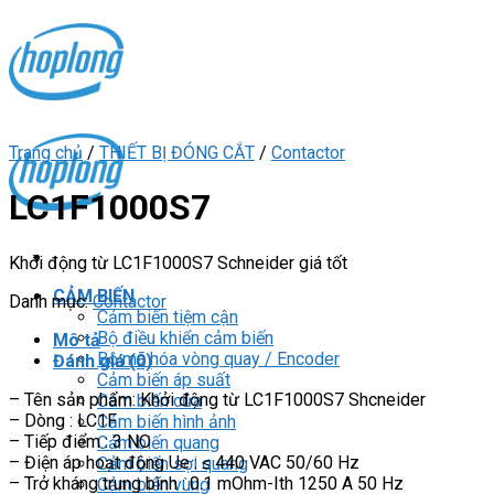
Skip
to
content
Trang chủ
/
THIẾT BỊ ĐÓNG CẮT
/
Contactor
LC1F1000S7
Khởi động từ LC1F1000S7 Schneider giá tốt
CẢM BIẾN
Danh mục:
Contactor
Cảm biến tiệm cận
Bộ điều khiển cảm biến
Mô tả
Bộ mã hóa vòng quay / Encoder
Đánh giá (0)
Cảm biến áp suất
– Tên sản phẩm: Khởi động từ LC1F1000S7 Shcneider
Cảm biến cửa
– Dòng : LC1F
Cảm biến hình ảnh
– Tiếp điểm : 3 NO
Cảm biến quang
– Điện áp hoạt động Ue : ≤ 440 VAC 50/60 Hz
Cảm biến sợi quang
– Trở kháng trung bình : 0.1 mOhm-Ith 1250 A 50 Hz
Cảm biến vùng