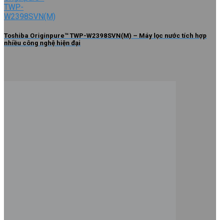
Toshiba Originpure™ TWP-W2398SVN(M) – Máy lọc nước tích hợp
nhiều công nghệ hiện đại