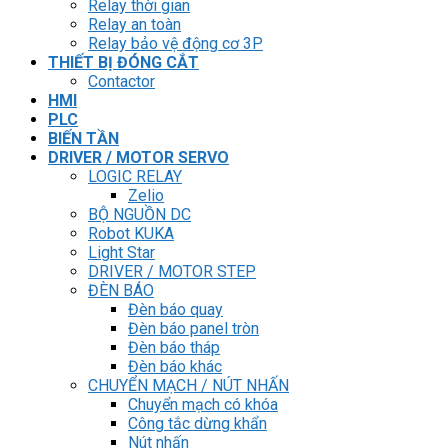
Relay thời gian
Relay an toàn
Relay bảo vệ động cơ 3P
THIẾT BỊ ĐÓNG CẮT
Contactor
HMI
PLC
BIẾN TẦN
DRIVER / MOTOR SERVO
LOGIC RELAY
Zelio
BỘ NGUỒN DC
Robot KUKA
Light Star
DRIVER / MOTOR STEP
ĐÈN BÁO
Đèn báo quay
Đèn báo panel tròn
Đèn báo tháp
Đèn báo khác
CHUYỂN MẠCH / NÚT NHẤN
Chuyển mạch có khóa
Công tắc dừng khẩn
Nút nhấn