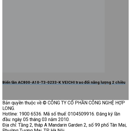
Biến tần AC800-A10-T3-0233-K VEICHI trao đổi năng lượng 2 chiều
Bản quyền thuộc về © CÔNG TY CỔ PHẦN CÔNG NGHỆ HỢP
LONG.
Hotline: 1900 6536. Mã số thuế: 0104509916. Đăng ký lần
đầu: ngày 05 tháng 03 năm 2010.
Địa chỉ: Tầng 2, tháp A Mandarin Garden 2, số 99 phố Tân Mai,
Phường Tương Mai, TP. Hà Nội.