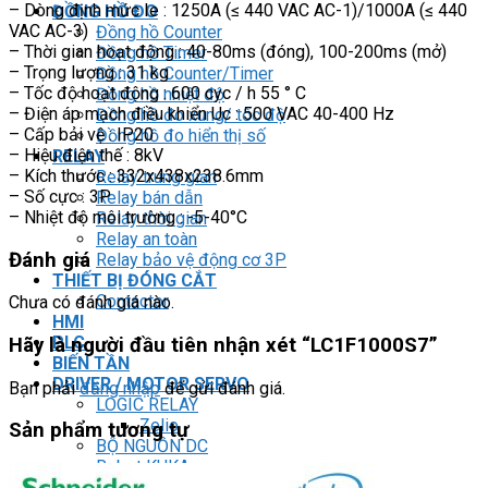
– Dòng định mức Ie : 1250A (≤ 440 VAC AC-1)/1000A (≤ 440
ĐỒNG HỒ ĐO
VAC AC-3)
Đồng hồ Counter
– Thời gian hoạt động : 40-80ms (đóng), 100-200ms (mở)
Đồng hồ Timer
– Trọng lượng : 31 kg
Đồng hồ Counter/Timer
– Tốc độ hoạt động : 600 cyc / h 55 ° C
Đồng hồ nhiệt độ
– Điện áp mạch điều khiển Uc : 500 VAC 40-400 Hz
Đồng hồ đo xung/ tốc độ
– Cấp bải vệ : IP20
Đồng hồ đo hiển thị số
– Hiệu điện thế : 8kV
RELAY
– Kích thước : 332x438x238.6mm
Relay trung gian
– Số cực : 3P
Relay bán dẫn
– Nhiệt độ môi trường : -5-40°C
Relay thời gian
Relay an toàn
Đánh giá
Relay bảo vệ động cơ 3P
THIẾT BỊ ĐÓNG CẮT
Contactor
Chưa có đánh giá nào.
HMI
PLC
Hãy là người đầu tiên nhận xét “LC1F1000S7”
BIẾN TẦN
DRIVER / MOTOR SERVO
Bạn phải
đăng nhập
để gửi đánh giá.
LOGIC RELAY
Zelio
Sản phẩm tương tự
BỘ NGUỒN DC
Robot KUKA
Light Star