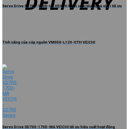
Servo Drive SD700-170D-LA VEICHI kiểm soát tốc độ và vị trí tối ưu
Tính năng của cáp nguồn VM050-L120-OTH VEICHI
Servo Drive SD700-170D-MA VEICHI tối ưu hiệu suất hoạt động