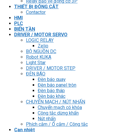
Relay bảo vệ động cơ 3P
THIẾT BỊ ĐÓNG CẮT
Contactor
HMI
PLC
BIẾN TẦN
DRIVER / MOTOR SERVO
LOGIC RELAY
Zelio
BỘ NGUỒN DC
Robot KUKA
Light Star
DRIVER / MOTOR STEP
ĐÈN BÁO
Đèn báo quay
Đèn báo panel tròn
Đèn báo tháp
Đèn báo khác
CHUYỂN MẠCH / NÚT NHẤN
Chuyển mạch có khóa
Công tắc dừng khẩn
Nút nhấn
Phích cắm / Ổ cắm / Công tắc
Can nhiệt