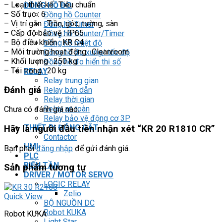
– Loại thiết kế : Tiêu chuẩn
ĐỒNG HỒ ĐO
– Số trục : 6
Đồng hồ Counter
– Vị trí gắn : Trần, góc, tường, sàn
Đồng hồ Timer
– Cấp độ bảo vệ : IP65
Đồng hồ Counter/Timer
– Bộ điều khiển : KR C4
Đồng hồ nhiệt độ
– Môi trường hoạt động : Cleanroom
Đồng hồ đo xung/ tốc độ
– Khối lượng : 250 kg
Đồng hồ đo hiển thị số
– Tải trọng : 20 kg
RELAY
Relay trung gian
Đánh giá
Relay bán dẫn
Relay thời gian
Relay an toàn
Chưa có đánh giá nào.
Relay bảo vệ động cơ 3P
THIẾT BỊ ĐÓNG CẮT
Hãy là người đầu tiên nhận xét “KR 20 R1810 CR”
Contactor
HMI
Bạn phải
đăng nhập
để gửi đánh giá.
PLC
BIẾN TẦN
Sản phẩm tương tự
DRIVER / MOTOR SERVO
LOGIC RELAY
Zelio
Quick View
BỘ NGUỒN DC
Robot KUKA
Robot KUKA
Light Star