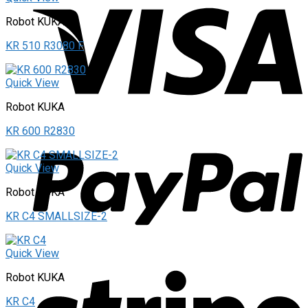
Robot KUKA
KR 510 R3080 F
Quick View
Robot KUKA
KR 600 R2830
Quick View
Robot KUKA
KR C4 SMALLSIZE-2
Quick View
Robot KUKA
KR C4