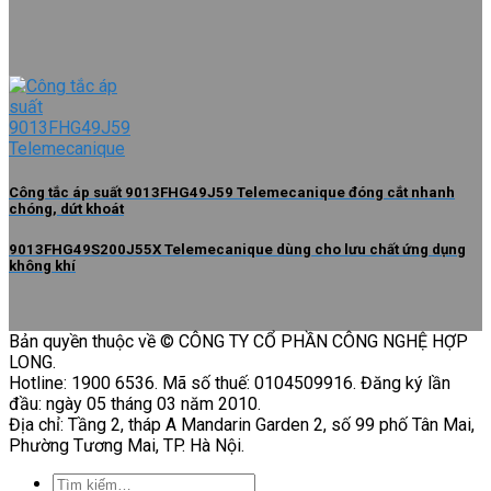
Công tắc áp suất 9013FHG49J59 Telemecanique đóng cắt nhanh
chóng, dứt khoát
9013FHG49S200J55X Telemecanique dùng cho lưu chất ứng dụng
không khí
Bản quyền thuộc về © CÔNG TY CỔ PHẦN CÔNG NGHỆ HỢP
LONG.
Hotline: 1900 6536. Mã số thuế: 0104509916. Đăng ký lần
đầu: ngày 05 tháng 03 năm 2010.
Địa chỉ: Tầng 2, tháp A Mandarin Garden 2, số 99 phố Tân Mai,
Phường Tương Mai, TP. Hà Nội.
Tìm