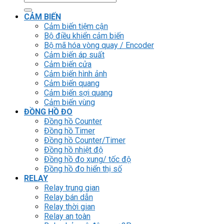
kiếm:
CẢM BIẾN
Cảm biến tiệm cận
Bộ điều khiển cảm biến
Bộ mã hóa vòng quay / Encoder
Cảm biến áp suất
Cảm biến cửa
Cảm biến hình ảnh
Cảm biến quang
Cảm biến sợi quang
Cảm biến vùng
ĐỒNG HỒ ĐO
Đồng hồ Counter
Đồng hồ Timer
Đồng hồ Counter/Timer
Đồng hồ nhiệt độ
Đồng hồ đo xung/ tốc độ
Đồng hồ đo hiển thị số
RELAY
Relay trung gian
Relay bán dẫn
Relay thời gian
Relay an toàn