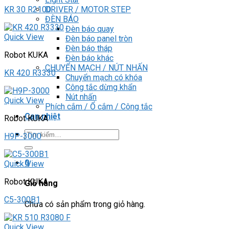
DRIVER / MOTOR STEP
KR 30 R2100
ĐÈN BÁO
Đèn báo quay
Quick View
Đèn báo panel tròn
Đèn báo tháp
Robot KUKA
Đèn báo khác
CHUYỂN MẠCH / NÚT NHẤN
KR 420 R3330
Chuyển mạch có khóa
Công tắc dừng khẩn
Nút nhấn
Quick View
Phích cắm / Ổ cắm / Công tắc
Can nhiệt
Robot KUKA
Tìm
H9P-3000
kiếm:
0
Quick View
Robot KUKA
Giỏ hàng
C5-300B1
Chưa có sản phẩm trong giỏ hàng.
Quick View