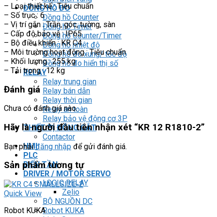
– Loại thiết kế : Tiêu chuẩn
ĐỒNG HỒ ĐO
– Số trục : 6
Đồng hồ Counter
– Vị trí gắn : Trần, góc, tường, sàn
Đồng hồ Timer
– Cấp độ bảo vệ : IP65
Đồng hồ Counter/Timer
– Bộ điều khiển : KR C4
Đồng hồ nhiệt độ
– Môi trường hoạt động : Tiêu chuẩn
Đồng hồ đo xung/ tốc độ
– Khối lượng : 255 kg
Đồng hồ đo hiển thị số
– Tải trọng : 12 kg
RELAY
Relay trung gian
Đánh giá
Relay bán dẫn
Relay thời gian
Chưa có đánh giá nào.
Relay an toàn
Relay bảo vệ động cơ 3P
Hãy là người đầu tiên nhận xét “KR 12 R1810-2”
THIẾT BỊ ĐÓNG CẮT
Contactor
HMI
Bạn phải
đăng nhập
để gửi đánh giá.
PLC
BIẾN TẦN
Sản phẩm tương tự
DRIVER / MOTOR SERVO
LOGIC RELAY
Zelio
Quick View
BỘ NGUỒN DC
Robot KUKA
Robot KUKA