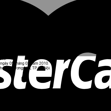
ONG.
 ngày 05 tháng 03 năm 2010.
Phường Tương Mai, TP. Hà Nội.