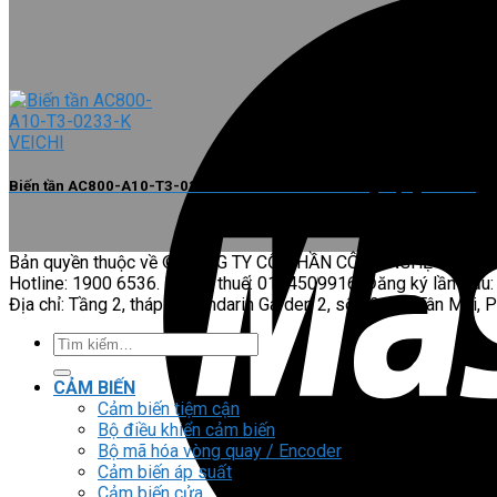
Biến tần AC800-A10-T3-0233-K VEICHI trao đổi năng lượng 2 chiều
Bản quyền thuộc về © CÔNG TY CỔ PHẦN CÔNG NGHỆ HỢP L
Hotline: 1900 6536. Mã số thuế: 0104509916. Đăng ký lần đầu:
Địa chỉ: Tầng 2, tháp A Mandarin Garden 2, số 99 phố Tân Mai, 
Tìm
kiếm:
CẢM BIẾN
Cảm biến tiệm cận
Bộ điều khiển cảm biến
Bộ mã hóa vòng quay / Encoder
Cảm biến áp suất
Cảm biến cửa