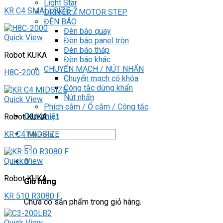
Light Star
KR C4 SMALLSIZE-2
DRIVER / MOTOR STEP
ĐÈN BÁO
Đèn báo quay
Quick View
Đèn báo panel tròn
Đèn báo tháp
Robot KUKA
Đèn báo khác
CHUYỂN MẠCH / NÚT NHẤN
H8C-2000
Chuyển mạch có khóa
Công tắc dừng khẩn
Nút nhấn
Quick View
Phích cắm / Ổ cắm / Công tắc
Can nhiệt
Robot KUKA
Tìm
KR C4 MIDSIZE
kiếm:
Quick View
0
Robot KUKA
Giỏ hàng
KR 510 R3080 F
Chưa có sản phẩm trong giỏ hàng.
Quick View