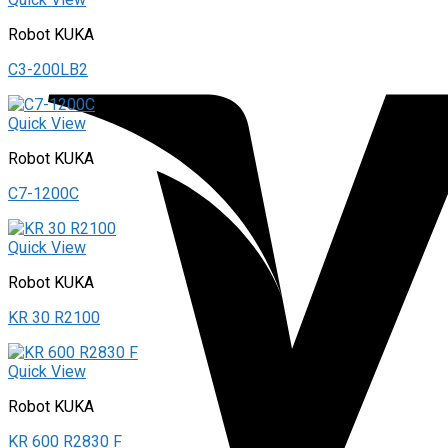
Robot KUKA
C3-200LB2
Quick View
Robot KUKA
C7-1200C
Quick View
Robot KUKA
KR 30 R2100
Quick View
Robot KUKA
KR 600 R2830 F