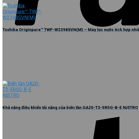
Toshiba Originpure™ TWP-W2398SVN(M) – Máy lọc nước tích hợp nhiề
Khả năng điều khiển tải nặng của biến tần GA20-T3-5R5G-B-E NiSTRO