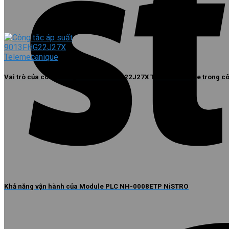
Vai trò của công tắc áp suất 9013FHG22J27X Telemecanique trong c
Khả năng vận hành của Module PLC NH-0008ETP NiSTRO