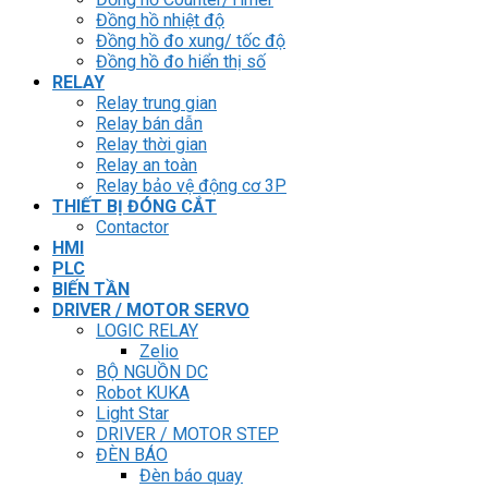
Đồng hồ nhiệt độ
Đồng hồ đo xung/ tốc độ
Đồng hồ đo hiển thị số
RELAY
Relay trung gian
Relay bán dẫn
Relay thời gian
Relay an toàn
Relay bảo vệ động cơ 3P
THIẾT BỊ ĐÓNG CẮT
Contactor
HMI
PLC
BIẾN TẦN
DRIVER / MOTOR SERVO
LOGIC RELAY
Zelio
BỘ NGUỒN DC
Robot KUKA
Light Star
DRIVER / MOTOR STEP
ĐÈN BÁO
Đèn báo quay