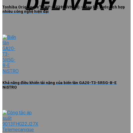
Toshiba Originpure™ TWP-W2398SVN(M) – Máy lọc nước tích hợp
nhiều công nghệ hiện đại
Khả năng điều khiển tải nặng của biến tần GA20-T3-5R5G-B-E
NiSTRO