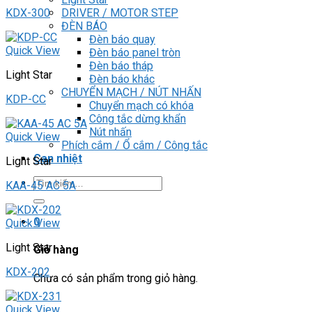
DRIVER / MOTOR STEP
KDX-300
ĐÈN BÁO
Đèn báo quay
Quick View
Đèn báo panel tròn
Đèn báo tháp
Light Star
Đèn báo khác
CHUYỂN MẠCH / NÚT NHẤN
KDP-CC
Chuyển mạch có khóa
Công tắc dừng khẩn
Nút nhấn
Quick View
Phích cắm / Ổ cắm / Công tắc
Can nhiệt
Light Star
Tìm
KAA-45 AC 5A
kiếm:
0
Quick View
Light Star
Giỏ hàng
KDX-202
Chưa có sản phẩm trong giỏ hàng.
Quick View