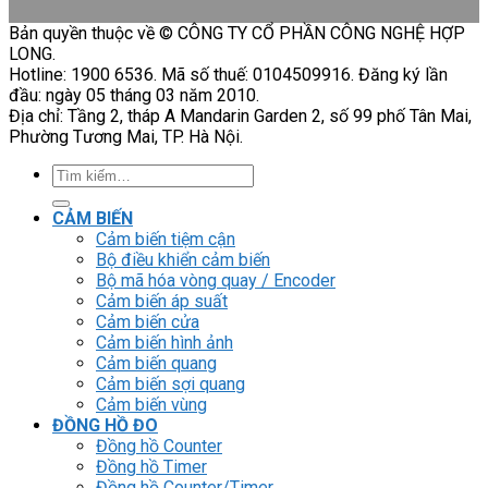
Bản quyền thuộc về © CÔNG TY CỔ PHẦN CÔNG NGHỆ HỢP
LONG.
Hotline: 1900 6536. Mã số thuế: 0104509916. Đăng ký lần
đầu: ngày 05 tháng 03 năm 2010.
Địa chỉ: Tầng 2, tháp A Mandarin Garden 2, số 99 phố Tân Mai,
Phường Tương Mai, TP. Hà Nội.
Tìm
kiếm:
CẢM BIẾN
Cảm biến tiệm cận
Bộ điều khiển cảm biến
Bộ mã hóa vòng quay / Encoder
Cảm biến áp suất
Cảm biến cửa
Cảm biến hình ảnh
Cảm biến quang
Cảm biến sợi quang
Cảm biến vùng
ĐỒNG HỒ ĐO
Đồng hồ Counter
Đồng hồ Timer
Đồng hồ Counter/Timer