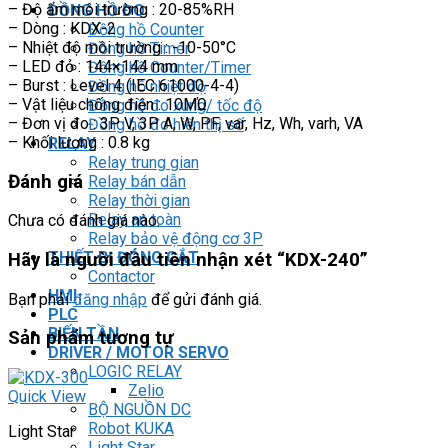
– Độ ẩm môi trường : 20-85%RH
ĐỒNG HỒ ĐO
– Dòng : KDX-2
Đồng hồ Counter
– Nhiệt độ môi trường : -10-50°C
Đồng hồ Timer
– LED đỏ : 144×144 mm
Đồng hồ Counter/Timer
– Burst : Level 4 (IEC 61000-4-4)
Đồng hồ nhiệt độ
– Vật liệu chống điện : 10MΏ
Đồng hồ đo xung/ tốc độ
– Đơn vị đo : 3P V, 3P A, W, PF, var, Hz, Wh, varh, VA
Đồng hồ đo hiển thị số
– Khối lượng : 0.8 kg
RELAY
Relay trung gian
Đánh giá
Relay bán dẫn
Relay thời gian
Relay an toàn
Chưa có đánh giá nào.
Relay bảo vệ động cơ 3P
THIẾT BỊ ĐÓNG CẮT
Hãy là người đầu tiên nhận xét “KDX-240”
Contactor
HMI
Bạn phải
đăng nhập
để gửi đánh giá.
PLC
BIẾN TẦN
Sản phẩm tương tự
DRIVER / MOTOR SERVO
LOGIC RELAY
Zelio
Quick View
BỘ NGUỒN DC
Robot KUKA
Light Star
Light Star