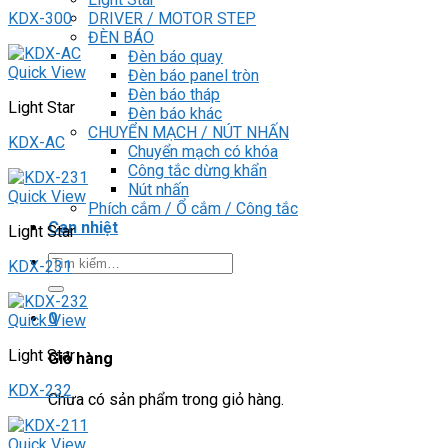
DRIVER / MOTOR STEP
KDX-300
ĐÈN BÁO
Đèn báo quay
Quick View
Đèn báo panel tròn
Đèn báo tháp
Light Star
Đèn báo khác
CHUYỂN MẠCH / NÚT NHẤN
KDX-AC
Chuyển mạch có khóa
Công tắc dừng khẩn
Nút nhấn
Quick View
Phích cắm / Ổ cắm / Công tắc
Can nhiệt
Light Star
Tìm
KDX-231
kiếm:
0
Quick View
Light Star
Giỏ hàng
KDX-232
Chưa có sản phẩm trong giỏ hàng.
Quick View