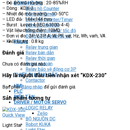
– Độ ẩm môi trường : 20-85%RH
ĐỒNG HỒ ĐO
– Dòng : KDX-2
Đồng hồ Counter
– Nhiệt độ môi trường : -10-50°C
Đồng hồ Timer
– LED đỏ : 144×144 mm
Đồng hồ Counter/Timer
– Burst : Level 4 (IEC 61000-4-4)
Đồng hồ nhiệt độ
– Vật liệu chống điện : 10MΏ
Đồng hồ đo xung/ tốc độ
– Đơn vị đo : 3P V, 3P A, W, PF, var, Hz, Wh, varh, VA
Đồng hồ đo hiển thị số
– Khối lượng : 0.8 kg
RELAY
Relay trung gian
Đánh giá
Relay bán dẫn
Relay thời gian
Relay an toàn
Chưa có đánh giá nào.
Relay bảo vệ động cơ 3P
THIẾT BỊ ĐÓNG CẮT
Hãy là người đầu tiên nhận xét “KDX-230”
Contactor
HMI
Bạn phải
đăng nhập
để gửi đánh giá.
PLC
BIẾN TẦN
Sản phẩm tương tự
DRIVER / MOTOR SERVO
LOGIC RELAY
Zelio
Quick View
BỘ NGUỒN DC
Robot KUKA
Light Star
Light Star