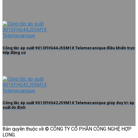
Công tắc áp suất 9013FHG44J55M1X Telemecanique điều khiển trực
tiếp động cơ
Công tắc áp suất 9013FHG42J59M1X Telemecanique giúp duy trì áp
suất ổn định
Bản quyền thuộc về © CÔNG TY CỔ PHẦN CÔNG NGHỆ HỢP
LONG.