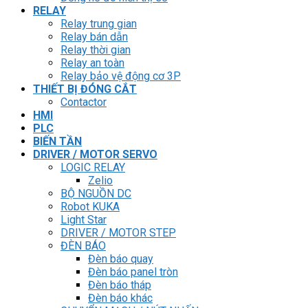
RELAY
Relay trung gian
Relay bán dẫn
Relay thời gian
Relay an toàn
Relay bảo vệ động cơ 3P
THIẾT BỊ ĐÓNG CẮT
Contactor
HMI
PLC
BIẾN TẦN
DRIVER / MOTOR SERVO
LOGIC RELAY
Zelio
BỘ NGUỒN DC
Robot KUKA
Light Star
DRIVER / MOTOR STEP
ĐÈN BÁO
Đèn báo quay
Đèn báo panel tròn
Đèn báo tháp
Đèn báo khác