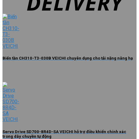
Biến tần CH310-T3-030B VEICHI chuyên dụng cho tải nặng nâng hạ
Servo Drive SD700-8R4D-SA VEICHI hỗ trợ điều khiển chính xác
trong dây chuyền tự động