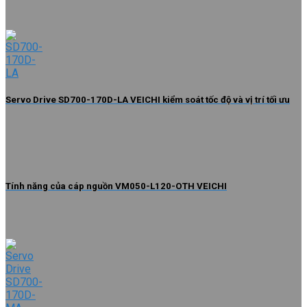
Servo Drive SD700-170D-LA VEICHI kiểm soát tốc độ và vị trí tối ưu
Tính năng của cáp nguồn VM050-L120-OTH VEICHI