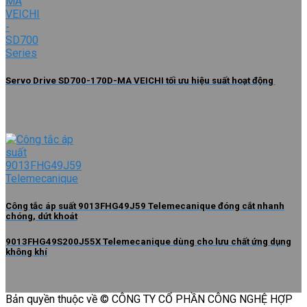
Servo Drive SD700-170D-MA VEICHI tối ưu hiệu suất hoạt động
Công tắc áp suất 9013FHG49J59 Telemecanique đóng cắt nhanh
chóng, dứt khoát
9013FHG49S200J55X Telemecanique dùng cho lưu chất ứng dụng
không khí
Bản quyền thuộc về © CÔNG TY CỔ PHẦN CÔNG NGHỆ HỢP