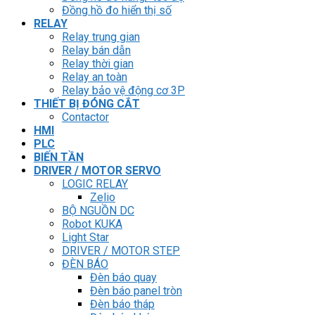
Đồng hồ đo hiển thị số
RELAY
Relay trung gian
Relay bán dẫn
Relay thời gian
Relay an toàn
Relay bảo vệ động cơ 3P
THIẾT BỊ ĐÓNG CẮT
Contactor
HMI
PLC
BIẾN TẦN
DRIVER / MOTOR SERVO
LOGIC RELAY
Zelio
BỘ NGUỒN DC
Robot KUKA
Light Star
DRIVER / MOTOR STEP
ĐÈN BÁO
Đèn báo quay
Đèn báo panel tròn
Đèn báo tháp