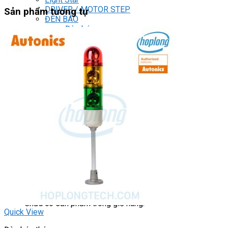
DRIVER / MOTOR STEP
Sản phẩm tương tự
ĐÈN BÁO
Đèn báo quay
Đèn báo panel tròn
Đèn báo tháp
Đèn báo khác
CHUYỂN MẠCH / NÚT NHẤN
Chuyển mạch có khóa
Công tắc dừng khẩn
Nút nhấn
Phích cắm / Ổ cắm / Công tắc
Can nhiệt
Tìm
kiếm:
0
Giỏ hàng
Chưa có sản phẩm trong giỏ hàng.
Quick View