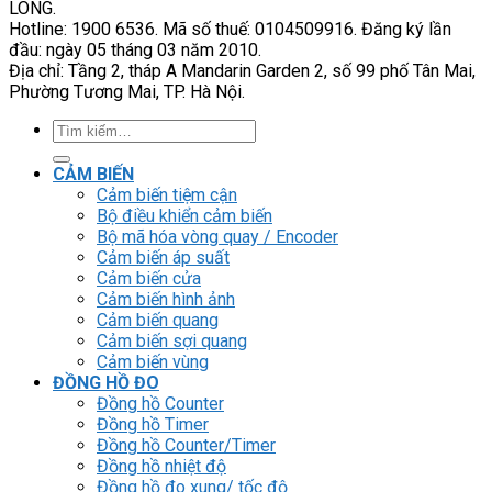
LONG.
Hotline: 1900 6536. Mã số thuế: 0104509916. Đăng ký lần
đầu: ngày 05 tháng 03 năm 2010.
Địa chỉ: Tầng 2, tháp A Mandarin Garden 2, số 99 phố Tân Mai,
Phường Tương Mai, TP. Hà Nội.
Tìm
kiếm:
CẢM BIẾN
Cảm biến tiệm cận
Bộ điều khiển cảm biến
Bộ mã hóa vòng quay / Encoder
Cảm biến áp suất
Cảm biến cửa
Cảm biến hình ảnh
Cảm biến quang
Cảm biến sợi quang
Cảm biến vùng
ĐỒNG HỒ ĐO
Đồng hồ Counter
Đồng hồ Timer
Đồng hồ Counter/Timer
Đồng hồ nhiệt độ
Đồng hồ đo xung/ tốc độ