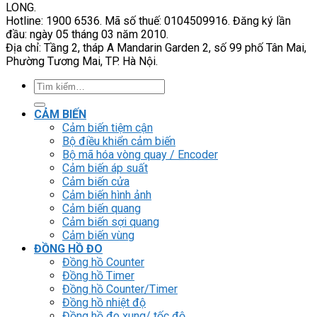
LONG.
Hotline: 1900 6536. Mã số thuế: 0104509916. Đăng ký lần
đầu: ngày 05 tháng 03 năm 2010.
Địa chỉ: Tầng 2, tháp A Mandarin Garden 2, số 99 phố Tân Mai,
Phường Tương Mai, TP. Hà Nội.
Tìm
kiếm:
CẢM BIẾN
Cảm biến tiệm cận
Bộ điều khiển cảm biến
Bộ mã hóa vòng quay / Encoder
Cảm biến áp suất
Cảm biến cửa
Cảm biến hình ảnh
Cảm biến quang
Cảm biến sợi quang
Cảm biến vùng
ĐỒNG HỒ ĐO
Đồng hồ Counter
Đồng hồ Timer
Đồng hồ Counter/Timer
Đồng hồ nhiệt độ
Đồng hồ đo xung/ tốc độ