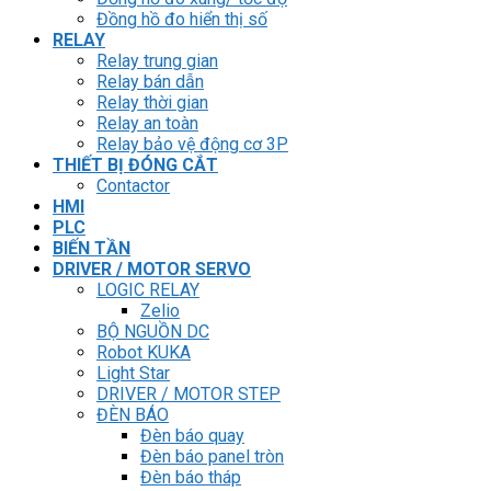
Đồng hồ đo hiển thị số
RELAY
Relay trung gian
Relay bán dẫn
Relay thời gian
Relay an toàn
Relay bảo vệ động cơ 3P
THIẾT BỊ ĐÓNG CẮT
Contactor
HMI
PLC
BIẾN TẦN
DRIVER / MOTOR SERVO
LOGIC RELAY
Zelio
BỘ NGUỒN DC
Robot KUKA
Light Star
DRIVER / MOTOR STEP
ĐÈN BÁO
Đèn báo quay
Đèn báo panel tròn
Đèn báo tháp