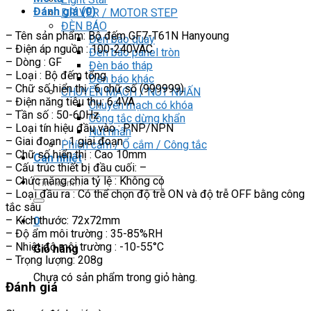
Đánh giá (0)
DRIVER / MOTOR STEP
ĐÈN BÁO
– Tên sản phẩm: Bộ đếm GF7-T61N Hanyoung
Đèn báo quay
– Điện áp nguồn : 100-240VAC
Đèn báo panel tròn
– Dòng : GF
Đèn báo tháp
– Loại : Bộ đếm tổng
Đèn báo khác
– Chữ số hiển thị : 6 chữ số (999999)
CHUYỂN MẠCH / NÚT NHẤN
– Điện năng tiêu thụ: 6.4VA
Chuyển mạch có khóa
– Tần số : 50-60Hz
Công tắc dừng khẩn
– Loại tín hiệu đầu vào : PNP/NPN
Nút nhấn
– Giai đoạn : 1 giai đoạn
Phích cắm / Ổ cắm / Công tắc
– Chữ số hiển thị : Cao 10mm
Can nhiệt
– Cấu trúc thiết bị đầu cuối: –
– Chức năng chia tỷ lệ : Không có
Tìm
– Loại đầu ra : Có thể chọn độ trễ ON và độ trễ OFF bằng công
kiếm:
tắc sâu
– Kích thước: 72x72mm
0
– Độ ẩm môi trường : 35-85%RH
– Nhiệt độ môi trường : -10-55°C
Giỏ hàng
– Trọng lượng: 208g
Chưa có sản phẩm trong giỏ hàng.
Đánh giá