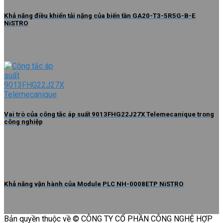
Khả năng điều khiển tải nặng của biến tần GA20-T3-5R5G-B-E
NiSTRO
Vai trò của công tắc áp suất 9013FHG22J27X Telemecanique trong
công nghiệp
Khả năng vận hành của Module PLC NH-0008ETP NiSTRO
Bản quyền thuộc về © CÔNG TY CỔ PHẦN CÔNG NGHỆ HỢP