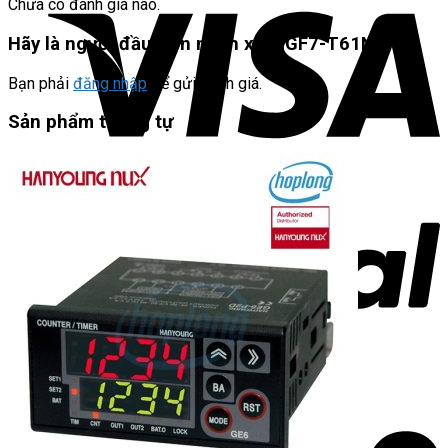
Chưa có đánh giá nào.
Hãy là người đầu tiên nhận xét “GF7-T61N”
Bạn phải
đăng nhập
để gửi đánh giá.
Sản phẩm tương tự