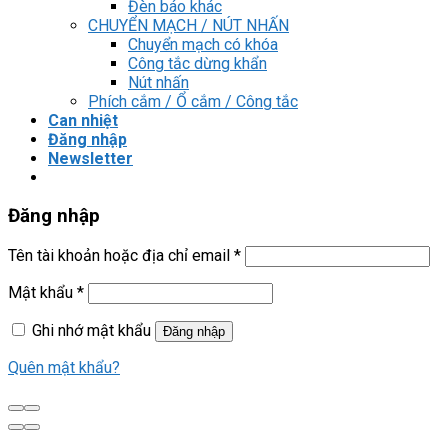
Đèn báo khác
CHUYỂN MẠCH / NÚT NHẤN
Chuyển mạch có khóa
Công tắc dừng khẩn
Nút nhấn
Phích cắm / Ổ cắm / Công tắc
Can nhiệt
Đăng nhập
Newsletter
Đăng nhập
Tên tài khoản hoặc địa chỉ email
*
Mật khẩu
*
Ghi nhớ mật khẩu
Đăng nhập
Quên mật khẩu?