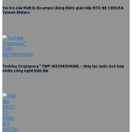
Vai trò của thiết bị đo ampe (dòng điện) gián tiếp NTS-88 1000/5A
Taiwan Meters
Toshiba Originpure™ TWP-W2398SVN(M) – Máy lọc nước tích hợp
nhiều công nghệ hiện đại