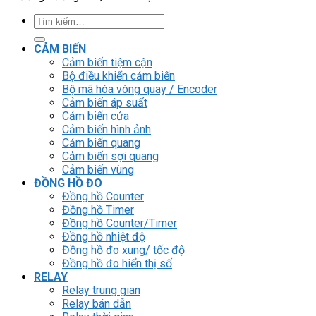
Tìm
kiếm:
CẢM BIẾN
Cảm biến tiệm cận
Bộ điều khiển cảm biến
Bộ mã hóa vòng quay / Encoder
Cảm biến áp suất
Cảm biến cửa
Cảm biến hình ảnh
Cảm biến quang
Cảm biến sợi quang
Cảm biến vùng
ĐỒNG HỒ ĐO
Đồng hồ Counter
Đồng hồ Timer
Đồng hồ Counter/Timer
Đồng hồ nhiệt độ
Đồng hồ đo xung/ tốc độ
Đồng hồ đo hiển thị số
RELAY
Relay trung gian
Relay bán dẫn