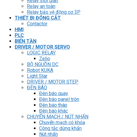
Relay thời gian
Relay an toàn
Relay bảo vệ động cơ 3P
THIẾT BỊ ĐÓNG CẮT
Contactor
HMI
PLC
BIẾN TẦN
DRIVER / MOTOR SERVO
LOGIC RELAY
Zelio
BỘ NGUỒN DC
Robot KUKA
Light Star
DRIVER / MOTOR STEP
ĐÈN BÁO
Đèn báo quay
Đèn báo panel tròn
Đèn báo tháp
Đèn báo khác
CHUYỂN MẠCH / NÚT NHẤN
Chuyển mạch có khóa
Công tắc dừng khẩn
Nút nhấn