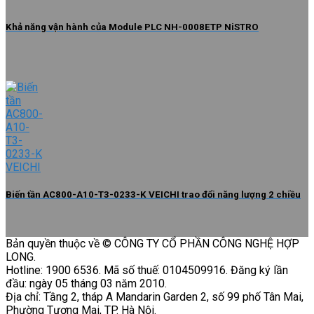
Khả năng vận hành của Module PLC NH-0008ETP NiSTRO
Biến tần AC800-A10-T3-0233-K VEICHI trao đổi năng lượng 2 chiều
Bản quyền thuộc về © CÔNG TY CỔ PHẦN CÔNG NGHỆ HỢP
LONG.
Hotline: 1900 6536. Mã số thuế: 0104509916. Đăng ký lần
đầu: ngày 05 tháng 03 năm 2010.
Địa chỉ: Tầng 2, tháp A Mandarin Garden 2, số 99 phố Tân Mai,
Phường Tương Mai, TP. Hà Nội.