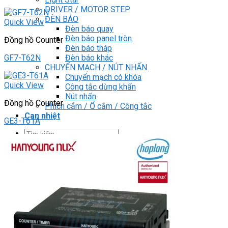
DRIVER / MOTOR STEP
ĐÈN BÁO
Quick View
Đèn báo quay
Đèn báo panel tròn
Đồng hồ Counter
Đèn báo tháp
Đèn báo khác
GF7-T62N
CHUYỂN MẠCH / NÚT NHẤN
Chuyển mạch có khóa
Quick View
Công tắc dừng khẩn
Nút nhấn
Đồng hồ Counter
Phích cắm / Ổ cắm / Công tắc
Can nhiệt
GE3-T61A
Tìm
kiếm:
0
Giỏ hàng
Chưa có sản phẩm trong giỏ hàng.