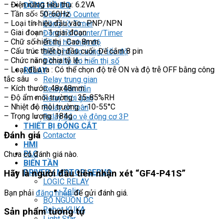
– Điện năng tiêu thụ: 6.2VA
ĐỒNG HỒ ĐO
– Tần số : 50-60Hz
Đồng hồ Counter
– Loại tín hiệu đầu vào : PNP/NPN
Đồng hồ Timer
– Giai đoạn : 1 giai đoạn
Đồng hồ Counter/Timer
– Chữ số hiển thị : Cao 8mm
Đồng hồ nhiệt độ
– Cấu trúc thiết bị đầu cuối: Đế cắm 8 pin
Đồng hồ đo xung/ tốc độ
– Chức năng chia tỷ lệ : –
Đồng hồ đo hiển thị số
– Loại đầu ra : Có thể chọn độ trễ ON và độ trễ OFF bằng công
RELAY
tắc sâu
Relay trung gian
– Kích thước: 48x48mm
Relay bán dẫn
– Độ ẩm môi trường : 35-85%RH
Relay thời gian
– Nhiệt độ môi trường : -10-55°C
Relay an toàn
– Trọng lượng: 184g
Relay bảo vệ động cơ 3P
THIẾT BỊ ĐÓNG CẮT
Đánh giá
Contactor
HMI
PLC
Chưa có đánh giá nào.
BIẾN TẦN
DRIVER / MOTOR SERVO
Hãy là người đầu tiên nhận xét “GF4-P41S”
LOGIC RELAY
Zelio
Bạn phải
đăng nhập
để gửi đánh giá.
BỘ NGUỒN DC
Robot KUKA
Sản phẩm tương tự
Light Star