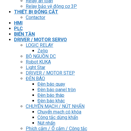
Relay an toàn
Relay bảo vệ động cơ 3P
THIẾT BỊ ĐÓNG CẮT
Contactor
HMI
PLC
BIẾN TẦN
DRIVER / MOTOR SERVO
LOGIC RELAY
Zelio
BỘ NGUỒN DC
Robot KUKA
Light Star
DRIVER / MOTOR STEP
ĐÈN BÁO
Đèn báo quay
Đèn báo panel tròn
Đèn báo tháp
Đèn báo khác
CHUYỂN MẠCH / NÚT NHẤN
Chuyển mạch có khóa
Công tắc dừng khẩn
Nút nhấn
Phích cắm / Ổ cắm / Công tắc