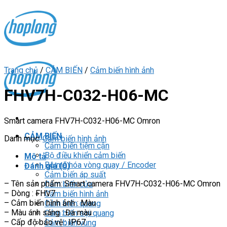
Skip
to
content
Trang chủ
/
CẢM BIẾN
/
Cảm biến hình ảnh
FHV7H-C032-H06-MC
Smart camera FHV7H-C032-H06-MC Omron
CẢM BIẾN
Danh mục:
Cảm biến hình ảnh
Cảm biến tiệm cận
Bộ điều khiển cảm biến
Mô tả
Bộ mã hóa vòng quay / Encoder
Đánh giá (0)
Cảm biến áp suất
– Tên sản phẩm: Smart camera FHV7H-C032-H06-MC Omron
Cảm biến cửa
– Dòng : FHV7
Cảm biến hình ảnh
– Cảm biến hình ảnh : Màu
Cảm biến quang
– Màu ánh sáng : Đa màu
Cảm biến sợi quang
– Cấp độ bảo vệ : IP67
Cảm biến vùng