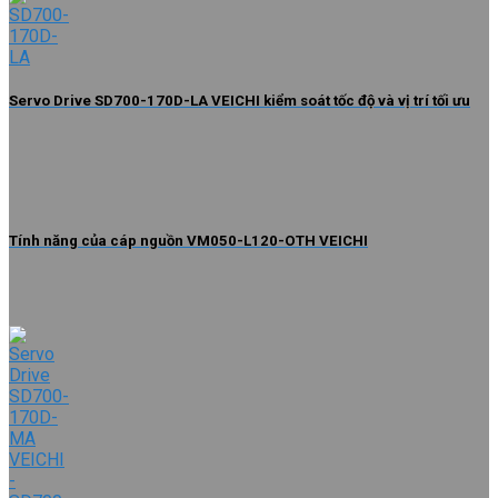
Servo Drive SD700-170D-LA VEICHI kiểm soát tốc độ và vị trí tối ưu
Tính năng của cáp nguồn VM050-L120-OTH VEICHI