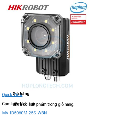
DRIVER / MOTOR STEP
ĐÈN BÁO
Đèn báo quay
Đèn báo panel tròn
Đèn báo tháp
Đèn báo khác
CHUYỂN MẠCH / NÚT NHẤN
Chuyển mạch có khóa
Công tắc dừng khẩn
Nút nhấn
Phích cắm / Ổ cắm / Công tắc
Can nhiệt
Tìm
kiếm:
0
Giỏ hàng
Quick View
Cảm biến hình ảnh
Chưa có sản phẩm trong giỏ hàng.
MV-ID5060M-25S-WBN