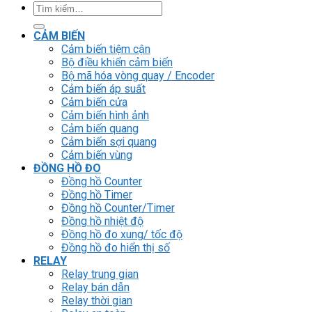
Tìm
kiếm:
CẢM BIẾN
Cảm biến tiệm cận
Bộ điều khiển cảm biến
Bộ mã hóa vòng quay / Encoder
Cảm biến áp suất
Cảm biến cửa
Cảm biến hình ảnh
Cảm biến quang
Cảm biến sợi quang
Cảm biến vùng
ĐỒNG HỒ ĐO
Đồng hồ Counter
Đồng hồ Timer
Đồng hồ Counter/Timer
Đồng hồ nhiệt độ
Đồng hồ đo xung/ tốc độ
Đồng hồ đo hiển thị số
RELAY
Relay trung gian
Relay bán dẫn
Relay thời gian