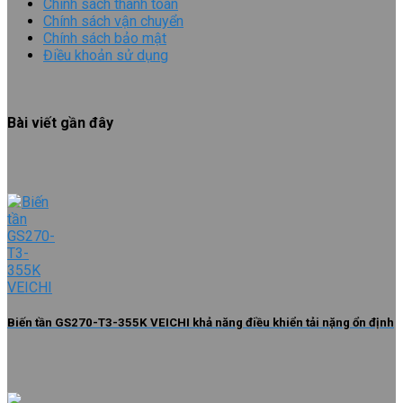
Chính sách thanh toán
Chính sách vận chuyển
Chính sách bảo mật
Điều khoản sử dụng
Bài viết gần đây
Biến tần GS270-T3-355K VEICHI khả năng điều khiển tải nặng ổn định