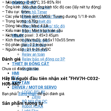
– Môi trường : 0-40°C, 35-85% RH
ĐỒNG HỒ ĐO
– Ống kính : Mô-đun ống kính tốc độ cao (lấy nét tự động)
Đồng hồ Counter
– Tiêu cự : 6mm
Đồng hồ Timer
– Các yếu tố hình ảnh CMOS : Tương đương 1/1.8-inch
Đồng hồ Counter/Timer
– Trọng lượng : 670g
Đồng hồ nhiệt độ
– Dòng tiêu thụ : Max. 4.2A
Đồng hồ đo xung/ tốc độ
– Kiểu màn trập : Màn trập toàn cầu
Đồng hồ đo hiển thị số
– Kích thước pixel : 3.45×3.45µm
RELAY
– Kích thước (WxHxD) : 68.5x110x55.5mm
Relay trung gian
– Độ phân giải : 3.2 triệu pixel
Relay bán dẫn
– Nguồn cấp : 21.6-26.4VDC
Relay thời gian
Relay an toàn
Đánh giá
Relay bảo vệ động cơ 3P
THIẾT BỊ ĐÓNG CẮT
Contactor
Chưa có đánh giá nào.
HMI
PLC
Hãy là người đầu tiên nhận xét “FHV7H-C032-
BIẾN TẦN
H06-MC”
DRIVER / MOTOR SERVO
LOGIC RELAY
Bạn phải
đăng nhập
để gửi đánh giá.
Zelio
BỘ NGUỒN DC
Sản phẩm tương tự
Robot KUKA
Light Star