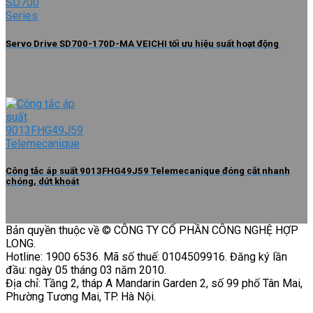
Servo Drive SD700-170D-MA VEICHI tối ưu hiệu suất hoạt động
Công tắc áp suất 9013FHG49J59 Telemecanique đóng cắt nhanh
chóng, dứt khoát
Bản quyền thuộc về © CÔNG TY CỔ PHẦN CÔNG NGHỆ HỢP
LONG.
Hotline: 1900 6536. Mã số thuế: 0104509916. Đăng ký lần
đầu: ngày 05 tháng 03 năm 2010.
Địa chỉ: Tầng 2, tháp A Mandarin Garden 2, số 99 phố Tân Mai,
Phường Tương Mai, TP. Hà Nội.