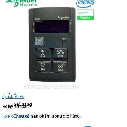
Light Star
DRIVER / MOTOR STEP
ĐÈN BÁO
Đèn báo quay
Đèn báo panel tròn
Đèn báo tháp
Đèn báo khác
CHUYỂN MẠCH / NÚT NHẤN
Chuyển mạch có khóa
Công tắc dừng khẩn
Nút nhấn
Phích cắm / Ổ cắm / Công tắc
Can nhiệt
Tìm
kiếm:
0
Quick View
Giỏ hàng
Relay an toàn
Chưa có sản phẩm trong giỏ hàng.
EGR-20UFCM