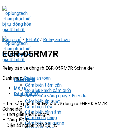
Skip
to
content
Trang chủ
/
RELAY
/
Relay an toàn
EGR-05RM7R
Relay bảo vệ dòng rò EGR-05RM7R Schneider
Danh mục:
Relay an toàn
CẢM BIẾN
Cảm biến tiệm cận
Mô tả
Bộ điều khiển cảm biến
Đánh giá (0)
Bộ mã hóa vòng quay / Encoder
Cảm biến áp suất
– Tên sản phẩm: Relay bảo vệ dòng rò EGR-05RM7R
Cảm biến cửa
Schneider
Cảm biến hình ảnh
– Thời gian khởi động: -,
Cảm biến quang
– Dòng: EGR,
Cảm biến sợi quang
– Điện áp nguồn: 240 50Hz,