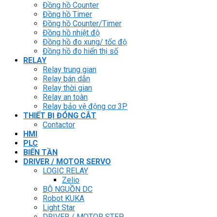
Đồng hồ Counter
Đồng hồ Timer
Đồng hồ Counter/Timer
Đồng hồ nhiệt độ
Đồng hồ đo xung/ tốc độ
Đồng hồ đo hiển thị số
RELAY
Relay trung gian
Relay bán dẫn
Relay thời gian
Relay an toàn
Relay bảo vệ động cơ 3P
THIẾT BỊ ĐÓNG CẮT
Contactor
HMI
PLC
BIẾN TẦN
DRIVER / MOTOR SERVO
LOGIC RELAY
Zelio
BỘ NGUỒN DC
Robot KUKA
Light Star
DRIVER / MOTOR STEP