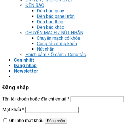
ĐÈN BÁO
Đèn báo quay
Đèn báo panel tròn
Đèn báo tháp
Đèn báo khác
CHUYỂN MẠCH / NÚT NHẤN
Chuyển mạch có khóa
Công tắc dừng khẩn
Nút nhấn
Phích cắm / Ổ cắm / Công tắc
Can nhiệt
Đăng nhập
Newsletter
Đăng nhập
Tên tài khoản hoặc địa chỉ email
*
Mật khẩu
*
Ghi nhớ mật khẩu
Đăng nhập