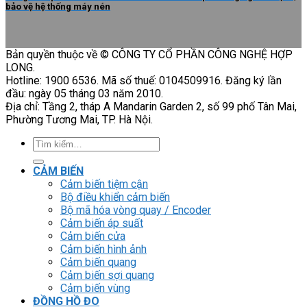
bảo vệ hệ thống máy nén
Bản quyền thuộc về © CÔNG TY CỔ PHẦN CÔNG NGHỆ HỢP
LONG.
Hotline: 1900 6536. Mã số thuế: 0104509916. Đăng ký lần
đầu: ngày 05 tháng 03 năm 2010.
Địa chỉ: Tầng 2, tháp A Mandarin Garden 2, số 99 phố Tân Mai,
Phường Tương Mai, TP. Hà Nội.
Tìm
kiếm:
CẢM BIẾN
Cảm biến tiệm cận
Bộ điều khiển cảm biến
Bộ mã hóa vòng quay / Encoder
Cảm biến áp suất
Cảm biến cửa
Cảm biến hình ảnh
Cảm biến quang
Cảm biến sợi quang
Cảm biến vùng
ĐỒNG HỒ ĐO