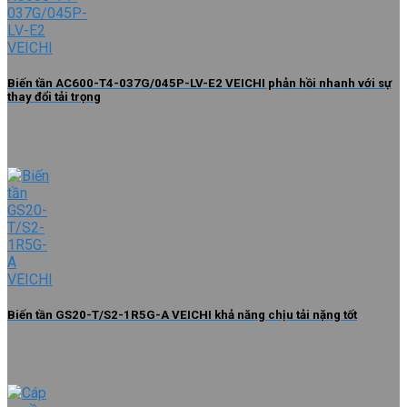
Biến tần AC600-T4-037G/045P-LV-E2 VEICHI phản hồi nhanh với sự
thay đổi tải trọng
Biến tần GS20-T/S2-1R5G-A VEICHI khả năng chịu tải nặng tốt