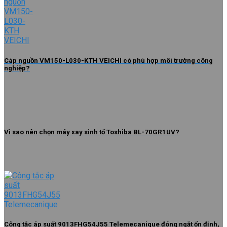
Cáp nguồn VM150-L030-KTH VEICHI có phù hợp môi trường công
nghiệp?
Vì sao nên chọn máy xay sinh tố Toshiba BL-70GR1UV?
Công tắc áp suất 9013FHG54J55 Telemecanique đóng ngắt ổn định,