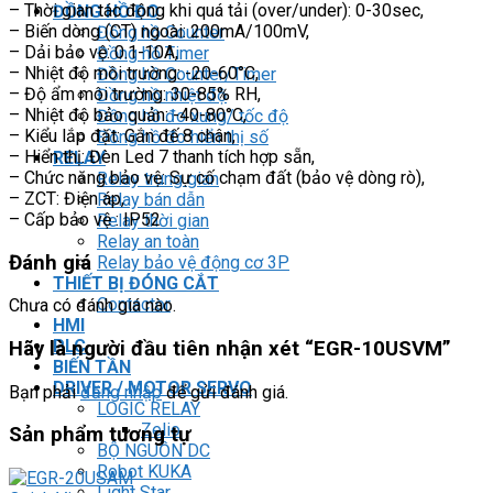
– Thời gian tác động khi quá tải (over/under): 0-30sec,
ĐỒNG HỒ ĐO
– Biến dòng (CT) ngoài: 200mA/100mV,
Đồng hồ Counter
– Dải bảo vệ: 0.1-10A,
Đồng hồ Timer
– Nhiệt độ môi trường: -20-60°C,
Đồng hồ Counter/Timer
– Độ ẩm môi trường: 30-85% RH,
Đồng hồ nhiệt độ
– Nhiệt độ bảo quản: -40-80°C,
Đồng hồ đo xung/ tốc độ
– Kiểu lắp đặt: Gắn đế 8 chân,
Đồng hồ đo hiển thị số
– Hiển thị: Đèn Led 7 thanh tích hợp sẵn,
RELAY
– Chức năng bảo vệ: Sự cố chạm đất (bảo vệ dòng rò),
Relay trung gian
– ZCT: Điện áp,
Relay bán dẫn
– Cấp bảo vệ : IP52
Relay thời gian
Relay an toàn
Đánh giá
Relay bảo vệ động cơ 3P
THIẾT BỊ ĐÓNG CẮT
Contactor
Chưa có đánh giá nào.
HMI
PLC
Hãy là người đầu tiên nhận xét “EGR-10USVM”
BIẾN TẦN
DRIVER / MOTOR SERVO
Bạn phải
đăng nhập
để gửi đánh giá.
LOGIC RELAY
Zelio
Sản phẩm tương tự
BỘ NGUỒN DC
Robot KUKA
Light Star