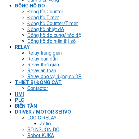
ĐỒNG HỒ ĐO
Đồng hồ Counter
Đồng hồ Timer
Đồng hồ Counter/Timer
Đồng hồ nhiệt độ
Đồng hồ đo xung/ tốc độ
Đồng hồ đo hiển thị số
RELAY
Relay trung gian
Relay bán dẫn
Relay thời gian
Relay an toàn
Relay bảo vệ động cơ 3P
THIẾT BỊ ĐÓNG CẮT
Contactor
HMI
PLC
BIẾN TẦN
DRIVER / MOTOR SERVO
LOGIC RELAY
Zelio
BỘ NGUỒN DC
Robot KUKA