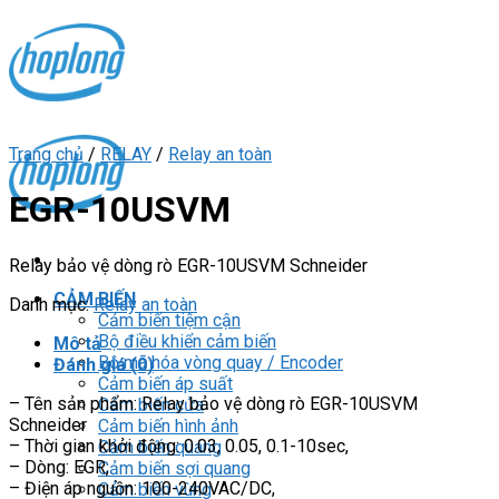
Skip
to
content
Trang chủ
/
RELAY
/
Relay an toàn
EGR-10USVM
Relay bảo vệ dòng rò EGR-10USVM Schneider
CẢM BIẾN
Danh mục:
Relay an toàn
Cảm biến tiệm cận
Bộ điều khiển cảm biến
Mô tả
Bộ mã hóa vòng quay / Encoder
Đánh giá (0)
Cảm biến áp suất
– Tên sản phẩm: Relay bảo vệ dòng rò EGR-10USVM
Cảm biến cửa
Schneider
Cảm biến hình ảnh
– Thời gian khởi động: 0.03, 0.05, 0.1-10sec,
Cảm biến quang
– Dòng: EGR,
Cảm biến sợi quang
– Điện áp nguồn: 100-240VAC/DC,
Cảm biến vùng