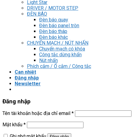
Light Star
DRIVER / MOTOR STEP
ĐÈN BÁO
Đèn báo quay
Đèn báo panel tròn
Đèn báo tháp
Đèn báo khác
CHUYỂN MẠCH / NÚT NHẤN
Chuyển mạch có khóa
Công tắc dừng khẩn
Nút nhấn
Phích cắm / Ổ cắm / Công tắc
Can nhiệt
Đăng nhập
Newsletter
Đăng nhập
Tên tài khoản hoặc địa chỉ email
*
Mật khẩu
*
Ghi nhớ mật khẩu
Đăng nhập