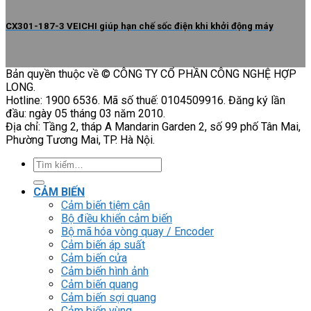
CX301-187-3 VEICHI giúp hạn chế sốc điện khi khởi động máy
Bản quyền thuộc về © CÔNG TY CỔ PHẦN CÔNG NGHỆ HỢP
LONG.
Hotline: 1900 6536. Mã số thuế: 0104509916. Đăng ký lần
đầu: ngày 05 tháng 03 năm 2010.
Địa chỉ: Tầng 2, tháp A Mandarin Garden 2, số 99 phố Tân Mai,
Phường Tương Mai, TP. Hà Nội.
Tìm
kiếm:
CẢM BIẾN
Cảm biến tiệm cận
Bộ điều khiển cảm biến
Bộ mã hóa vòng quay / Encoder
Cảm biến áp suất
Cảm biến cửa
Cảm biến hình ảnh
Cảm biến quang
Cảm biến sợi quang
Cảm biến vùng