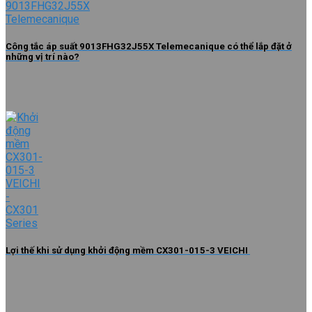
Công tắc áp suất 9013FHG32J55X Telemecanique có thể lắp đặt ở
những vị trí nào?
Lợi thế khi sử dụng khởi động mềm CX301-015-3 VEICHI