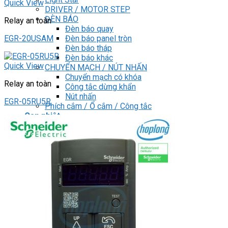
Quick View
DRIVER / MOTOR STEP
ĐÈN BÁO
Relay an toàn
Đèn báo quay
Đèn báo panel tròn
EGR-20USAM
Đèn báo tháp
Đèn báo khác
Quick View
CHUYỂN MẠCH / NÚT NHẤN
Chuyển mạch có khóa
Relay an toàn
Công tắc dừng khẩn
Nút nhấn
EGR-05RU5R
Phích cắm / Ổ cắm / Công tắc
Can nhiệt
Tìm
kiếm:
0
Giỏ hàng
Chưa có sản phẩm trong giỏ hàng.