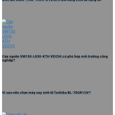
Cáp nguồn VM150-L030-KTH VEICHI có phù hợp môi trường công
nghiệp?
Vì sao nên chọn máy xay sinh tố Toshiba BL-70GR1UV?