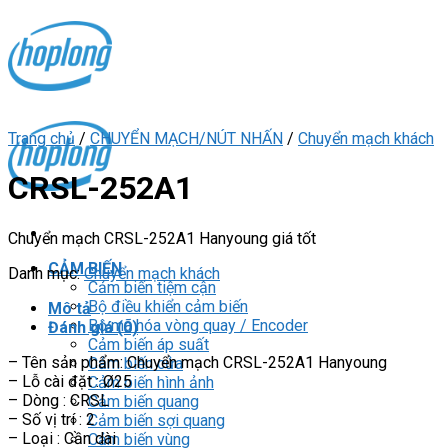
Skip
to
content
Trang chủ
/
CHUYỂN MẠCH/NÚT NHẤN
/
Chuyển mạch khách
CRSL-252A1
Chuyển mạch CRSL-252A1 Hanyoung giá tốt
CẢM BIẾN
Danh mục:
Chuyển mạch khách
Cảm biến tiệm cận
Bộ điều khiển cảm biến
Mô tả
Bộ mã hóa vòng quay / Encoder
Đánh giá (0)
Cảm biến áp suất
– Tên sản phẩm: Chuyển mạch CRSL-252A1 Hanyoung
Cảm biến cửa
– Lỗ cài đặt : Ø25
Cảm biến hình ảnh
– Dòng : CRSL
Cảm biến quang
– Số vị trí : 2
Cảm biến sợi quang
– Loại : Cần dài
Cảm biến vùng