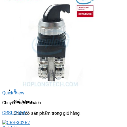
DRIVER / MOTOR STEP
ĐÈN BÁO
Đèn báo quay
Đèn báo panel tròn
Đèn báo tháp
Đèn báo khác
CHUYỂN MẠCH / NÚT NHẤN
Chuyển mạch có khóa
Công tắc dừng khẩn
Nút nhấn
Phích cắm / Ổ cắm / Công tắc
Can nhiệt
Tìm
kiếm:
0
Quick View
Giỏ hàng
Chuyển mạch khách
CRSL-253A1
Chưa có sản phẩm trong giỏ hàng.