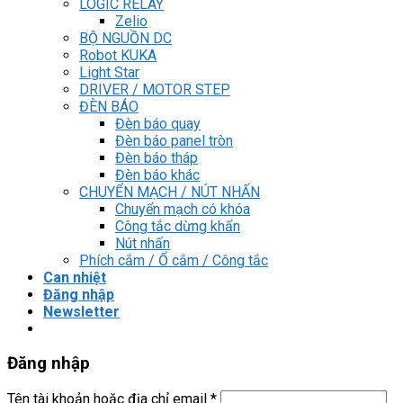
LOGIC RELAY
Zelio
BỘ NGUỒN DC
Robot KUKA
Light Star
DRIVER / MOTOR STEP
ĐÈN BÁO
Đèn báo quay
Đèn báo panel tròn
Đèn báo tháp
Đèn báo khác
CHUYỂN MẠCH / NÚT NHẤN
Chuyển mạch có khóa
Công tắc dừng khẩn
Nút nhấn
Phích cắm / Ổ cắm / Công tắc
Can nhiệt
Đăng nhập
Newsletter
Đăng nhập
Tên tài khoản hoặc địa chỉ email
*