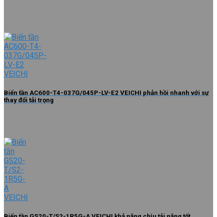
Biến tần AC600-T4-037G/045P-LV-E2 VEICHI phản hồi nhanh với sự
thay đổi tải trọng
Biến tần GS20-T/S2-1R5G-A VEICHI khả năng chịu tải nặng tốt