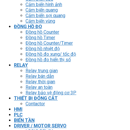
Cảm biến hình ảnh
Cảm biến quang
Cảm biến sợi quang
Cảm biến vùng
ĐỒNG HỒ ĐO
Đồng hồ Counter
Đồng hồ Timer
Đồng hồ Counter/Timer
Đồng hồ nhiệt độ
Đồng hồ đo xung/ tốc độ
Đồng hồ đo hiển thị số
RELAY
Relay trung gian
Relay bán dẫn
Relay thời gian
Relay an toàn
Relay bảo vệ động cơ 3P
THIẾT BỊ ĐÓNG CẮT
Contactor
HMI
PLC
BIẾN TẦN
DRIVER / MOTOR SERVO