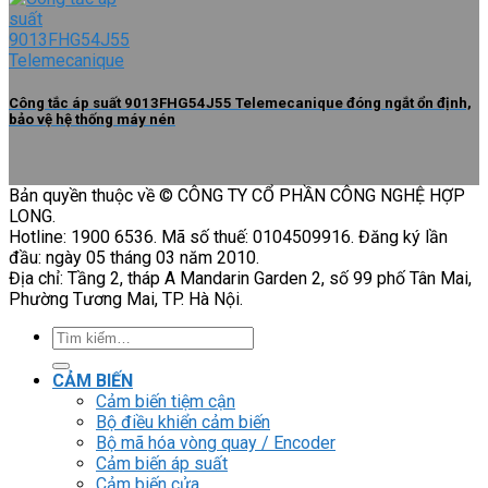
Công tắc áp suất 9013FHG54J55 Telemecanique đóng ngắt ổn định,
bảo vệ hệ thống máy nén
Bản quyền thuộc về © CÔNG TY CỔ PHẦN CÔNG NGHỆ HỢP
LONG.
Hotline: 1900 6536. Mã số thuế: 0104509916. Đăng ký lần
đầu: ngày 05 tháng 03 năm 2010.
Địa chỉ: Tầng 2, tháp A Mandarin Garden 2, số 99 phố Tân Mai,
Phường Tương Mai, TP. Hà Nội.
Tìm
kiếm:
CẢM BIẾN
Cảm biến tiệm cận
Bộ điều khiển cảm biến
Bộ mã hóa vòng quay / Encoder
Cảm biến áp suất
Cảm biến cửa