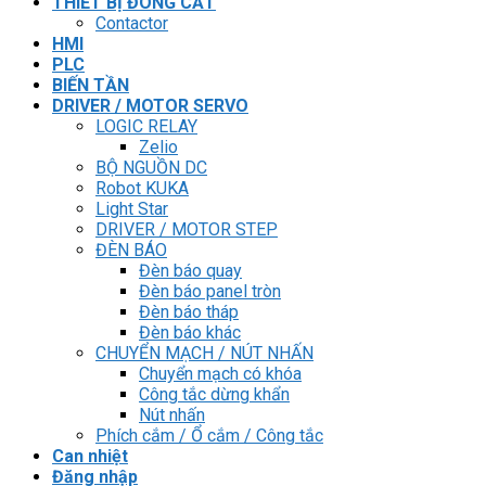
THIẾT BỊ ĐÓNG CẮT
Contactor
HMI
PLC
BIẾN TẦN
DRIVER / MOTOR SERVO
LOGIC RELAY
Zelio
BỘ NGUỒN DC
Robot KUKA
Light Star
DRIVER / MOTOR STEP
ĐÈN BÁO
Đèn báo quay
Đèn báo panel tròn
Đèn báo tháp
Đèn báo khác
CHUYỂN MẠCH / NÚT NHẤN
Chuyển mạch có khóa
Công tắc dừng khẩn
Nút nhấn
Phích cắm / Ổ cắm / Công tắc
Can nhiệt
Đăng nhập