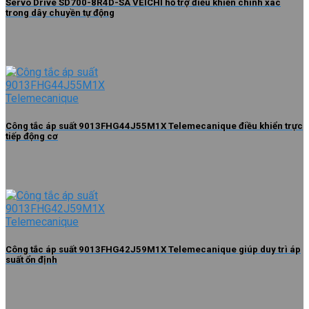
Servo Drive SD700-8R4D-SA VEICHI hỗ trợ điều khiển chính xác
trong dây chuyền tự động
Công tắc áp suất 9013FHG44J55M1X Telemecanique điều khiển trực
tiếp động cơ
Công tắc áp suất 9013FHG42J59M1X Telemecanique giúp duy trì áp
suất ổn định