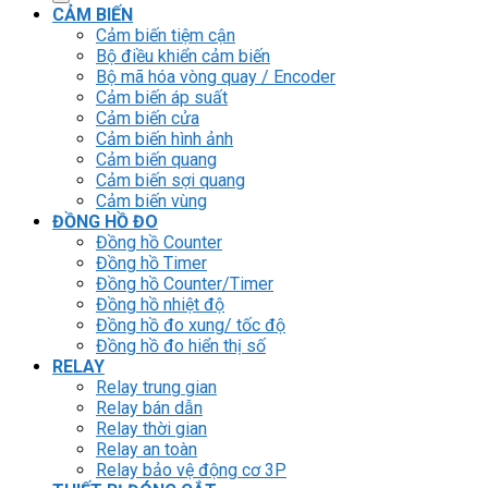
CẢM BIẾN
Cảm biến tiệm cận
Bộ điều khiển cảm biến
Bộ mã hóa vòng quay / Encoder
Cảm biến áp suất
Cảm biến cửa
Cảm biến hình ảnh
Cảm biến quang
Cảm biến sợi quang
Cảm biến vùng
ĐỒNG HỒ ĐO
Đồng hồ Counter
Đồng hồ Timer
Đồng hồ Counter/Timer
Đồng hồ nhiệt độ
Đồng hồ đo xung/ tốc độ
Đồng hồ đo hiển thị số
RELAY
Relay trung gian
Relay bán dẫn
Relay thời gian
Relay an toàn
Relay bảo vệ động cơ 3P