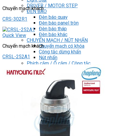
DRIVER / MOTOR STEP
Chuyển mạch khách
ĐÈN BÁO
Đèn báo quay
CRS-302R1
Đèn báo panel tròn
Đèn báo tháp
Đèn báo khác
Quick View
CHUYỂN MẠCH / NÚT NHẤN
Chuyển mạch có khóa
Chuyển mạch khách
Công tắc dừng khẩn
CRSL-252A1
Nút nhấn
Phích cắm / Ổ cắm / Công tắc
Can nhiệt
Tìm
kiếm:
0
Giỏ hàng
Chưa có sản phẩm trong giỏ hàng.