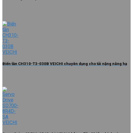
Biến tần CH310-T3-030B VEICHI chuyên dụng cho tải nặng nâng hạ