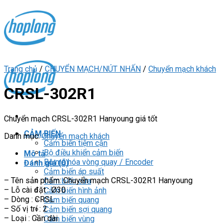
Skip
to
content
Trang chủ
/
CHUYỂN MẠCH/NÚT NHẤN
/
Chuyển mạch khách
CRSL-302R1
Chuyển mạch CRSL-302R1 Hanyoung giá tốt
CẢM BIẾN
Danh mục:
Chuyển mạch khách
Cảm biến tiệm cận
Bộ điều khiển cảm biến
Mô tả
Bộ mã hóa vòng quay / Encoder
Đánh giá (0)
Cảm biến áp suất
– Tên sản phẩm: Chuyển mạch CRSL-302R1 Hanyoung
Cảm biến cửa
– Lỗ cài đặt : Ø30
Cảm biến hình ảnh
– Dòng : CRSL
Cảm biến quang
– Số vị trí : 2
Cảm biến sợi quang
– Loại : Cần dài
Cảm biến vùng