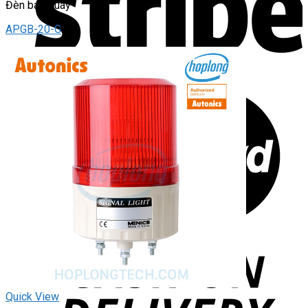
Đèn báo quay
APGB-20-G
Quick View