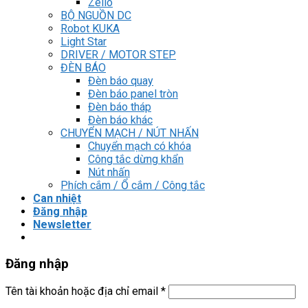
Zelio
BỘ NGUỒN DC
Robot KUKA
Light Star
DRIVER / MOTOR STEP
ĐÈN BÁO
Đèn báo quay
Đèn báo panel tròn
Đèn báo tháp
Đèn báo khác
CHUYỂN MẠCH / NÚT NHẤN
Chuyển mạch có khóa
Công tắc dừng khẩn
Nút nhấn
Phích cắm / Ổ cắm / Công tắc
Can nhiệt
Đăng nhập
Newsletter
Đăng nhập
Tên tài khoản hoặc địa chỉ email
*