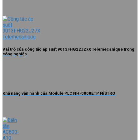
Vai trò của công tắc áp suất 9013FHG22J27X Telemecanique trong
công nghiệp
Khả năng vận hành của Module PLC NH-0008ETP NiSTRO