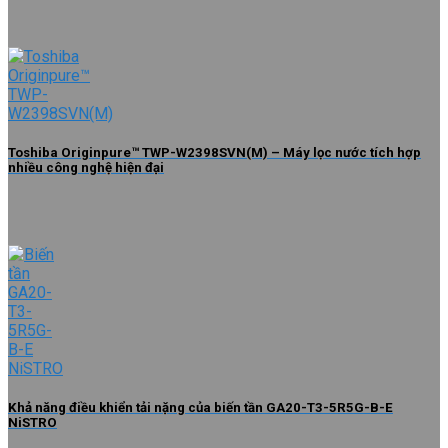
Toshiba Originpure™ TWP-W2398SVN(M) – Máy lọc nước tích hợp
nhiều công nghệ hiện đại
Khả năng điều khiển tải nặng của biến tần GA20-T3-5R5G-B-E
NiSTRO