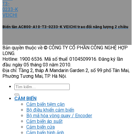
Biến tần AC800-A10-T3-0233-K VEICHI trao đổi năng lượng 2 chiều
Bản quyền thuộc về © CÔNG TY CỔ PHẦN CÔNG NGHỆ HỢP
LONG.
Hotline: 1900 6536. Mã số thuế: 0104509916. Đăng ký lần
đầu: ngày 05 tháng 03 năm 2010.
Địa chỉ: Tầng 2, tháp A Mandarin Garden 2, số 99 phố Tân Mai,
Phường Tương Mai, TP. Hà Nội.
Tìm
kiếm:
CẢM BIẾN
Cảm biến tiệm cận
Bộ điều khiển cảm biến
Bộ mã hóa vòng quay / Encoder
Cảm biến áp suất
Cảm biến cửa
Cảm biến hình ảnh