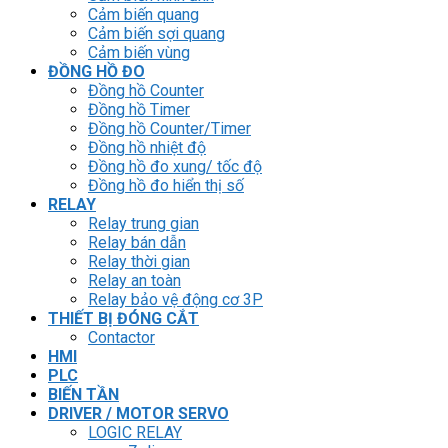
Cảm biến quang
Cảm biến sợi quang
Cảm biến vùng
ĐỒNG HỒ ĐO
Đồng hồ Counter
Đồng hồ Timer
Đồng hồ Counter/Timer
Đồng hồ nhiệt độ
Đồng hồ đo xung/ tốc độ
Đồng hồ đo hiển thị số
RELAY
Relay trung gian
Relay bán dẫn
Relay thời gian
Relay an toàn
Relay bảo vệ động cơ 3P
THIẾT BỊ ĐÓNG CẮT
Contactor
HMI
PLC
BIẾN TẦN
DRIVER / MOTOR SERVO
LOGIC RELAY