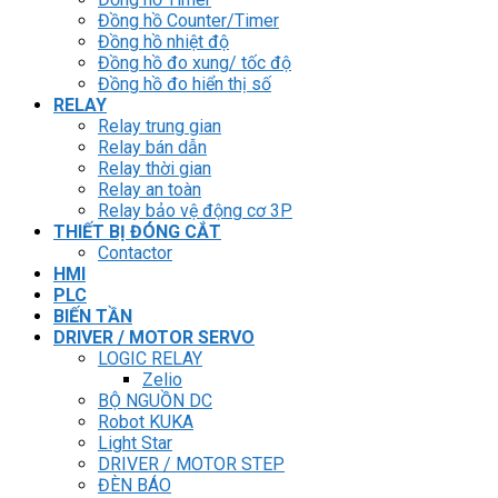
Đồng hồ Counter/Timer
Đồng hồ nhiệt độ
Đồng hồ đo xung/ tốc độ
Đồng hồ đo hiển thị số
RELAY
Relay trung gian
Relay bán dẫn
Relay thời gian
Relay an toàn
Relay bảo vệ động cơ 3P
THIẾT BỊ ĐÓNG CẮT
Contactor
HMI
PLC
BIẾN TẦN
DRIVER / MOTOR SERVO
LOGIC RELAY
Zelio
BỘ NGUỒN DC
Robot KUKA
Light Star
DRIVER / MOTOR STEP
ĐÈN BÁO