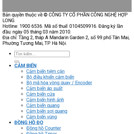
Bản quyền thuộc về © CÔNG TY CỔ PHẦN CÔNG NGHỆ HỢP
LONG.
Hotline: 1900 6536. Mã số thuế: 0104509916. Đăng ký lần
đầu: ngày 05 tháng 03 năm 2010.
Địa chỉ: Tầng 2, tháp A Mandarin Garden 2, số 99 phố Tân Mai,
Phường Tương Mai, TP. Hà Nội.
Tìm
kiếm:
CẢM BIẾN
Cảm biến tiệm cận
Bộ điều khiển cảm biến
Bộ mã hóa vòng quay / Encoder
Cảm biến áp suất
Cảm biến cửa
Cảm biến hình ảnh
Cảm biến quang
Cảm biến sợi quang
Cảm biến vùng
ĐỒNG HỒ ĐO
Đồng hồ Counter
Đồng hồ Timer