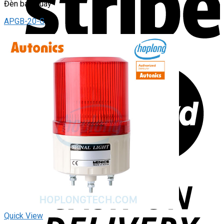
Đèn báo quay
APGB-20-G
Quick View