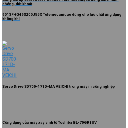
chóng, dứt khoát
9013FHG49S200J55X Telemecanique dùng cho lưu chất ứng dụng
không khí
Servo Drive SD700-171D-MA VEICHI trong máy in công nghiệp
Công dụng của máy xay sinh tố Toshiba BL-70GR1UV