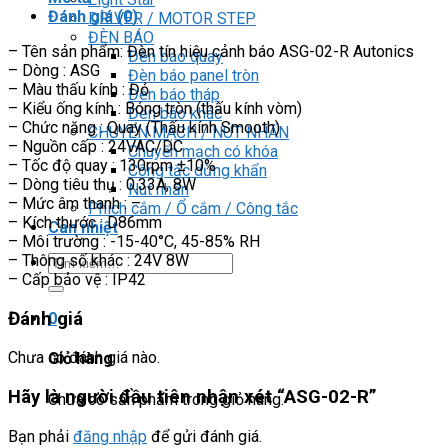
Đánh giá (0)
DRIVER / MOTOR STEP
ĐÈN BÁO
– Tên sản phẩm: Đèn tín hiệu cảnh báo ASG-02-R Autonics
Đèn báo quay
– Dòng : ASG
Đèn báo panel tròn
– Màu thấu kính : Đỏ
Đèn báo tháp
– Kiểu ống kính : Bóng tròn (thấu kính vòm)
Đèn báo khác
– Chức năng : Quay (Thấu kính Smooth)
CHUYỂN MẠCH / NÚT NHẤN
– Nguồn cấp : 24VAC/DC
Chuyển mạch có khóa
– Tốc độ quay : 130rpm ±10%
Công tắc dừng khẩn
– Dòng tiêu thụ : 0.33A, 8W
Nút nhấn
– Mức âm thanh : –
Phích cắm / Ổ cắm / Công tắc
– Kích thước : D86mm
Can nhiệt
– Môi trường : -15-40°C, 45-85% RH
– Thông số khác : 24V 8W
Tìm
– Cấp bảo vệ : IP42
kiếm:
Đánh giá
0
Chưa có đánh giá nào.
Giỏ hàng
Hãy là người đầu tiên nhận xét “ASG-02-R”
Chưa có sản phẩm trong giỏ hàng.
Bạn phải
đăng nhập
để gửi đánh giá.