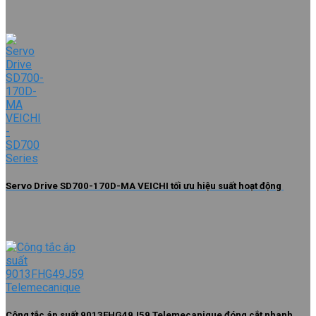
Servo Drive SD700-170D-MA VEICHI tối ưu hiệu suất hoạt động
Công tắc áp suất 9013FHG49J59 Telemecanique đóng cắt nhanh