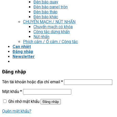
Đèn báo quay
Đèn báo panel tròn
Đèn báo tháp
Đèn báo khác
CHUYỂN MẠCH / NÚT NHẤN
Chuyển mạch có khóa
Công tắc dừng khẩn
Nút nhấn
Phích cắm / Ổ cắm / Công tắc
Can nhiệt
Đăng nhập
Newsletter
Đăng nhập
Tên tài khoản hoặc địa chỉ email
*
Mật khẩu
*
Ghi nhớ mật khẩu
Đăng nhập
Quên mật khẩu?