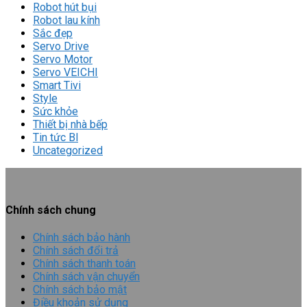
Robot hút bụi
Robot lau kính
Sắc đẹp
Servo Drive
Servo Motor
Servo VEICHI
Smart Tivi
Style
Sức khỏe
Thiết bị nhà bếp
Tin tức Bl
Uncategorized
Chính sách chung
Chính sách bảo hành
Chính sách đổi trả
Chính sách thanh toán
Chính sách vận chuyển
Chính sách bảo mật
Điều khoản sử dụng