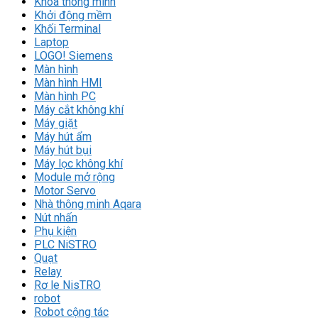
Khóa thông minh
Khởi động mềm
Khối Terminal
Laptop
LOGO! Siemens
Màn hình
Màn hình HMI
Màn hình PC
Máy cắt không khí
Máy giặt
Máy hút ẩm
Máy hút bụi
Máy lọc không khí
Module mở rộng
Motor Servo
Nhà thông minh Aqara
Nút nhấn
Phụ kiện
PLC NiSTRO
Quạt
Relay
Rơ le NisTRO
robot
Robot cộng tác