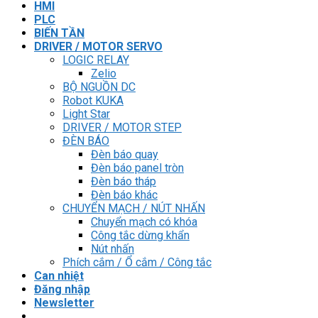
HMI
PLC
BIẾN TẦN
DRIVER / MOTOR SERVO
LOGIC RELAY
Zelio
BỘ NGUỒN DC
Robot KUKA
Light Star
DRIVER / MOTOR STEP
ĐÈN BÁO
Đèn báo quay
Đèn báo panel tròn
Đèn báo tháp
Đèn báo khác
CHUYỂN MẠCH / NÚT NHẤN
Chuyển mạch có khóa
Công tắc dừng khẩn
Nút nhấn
Phích cắm / Ổ cắm / Công tắc
Can nhiệt
Đăng nhập
Newsletter