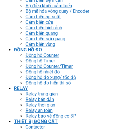
Cảm biến tiệm cận
Bộ điều khiển cảm biến
Bộ mã hóa vòng quay / Encoder
Cảm biến áp suất
Cảm biến cửa
Cảm biến hình ảnh
Cảm biến quang
Cảm biến sợi quang
Cảm biến vùng
ĐỒNG HỒ ĐO
Đồng hồ Counter
Đồng hồ Timer
Đồng hồ Counter/Timer
Đồng hồ nhiệt độ
Đồng hồ đo xung/ tốc độ
Đồng hồ đo hiển thị số
RELAY
Relay trung gian
Relay bán dẫn
Relay thời gian
Relay an toàn
Relay bảo vệ động cơ 3P
THIẾT BỊ ĐÓNG CẮT
Contactor