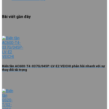
Bài viết gần đây
Biến tần AC600-T4-037G/045P-LV-E2 VEICHI phản hồi nhanh với sự
thay đổi tải trọng