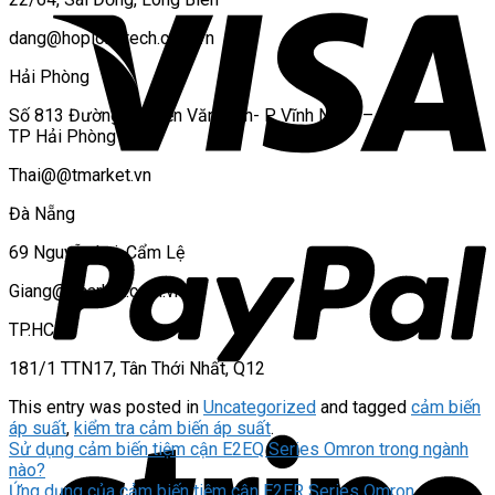
dang@hoplongtech.com.vn
Hải Phòng
Số 813 Đường Nguyễn Văn Linh- P Vĩnh Niệm – Q Lê Chân –
TP Hải Phòng
Thai@@tmarket.vn
Đà Nẵng
69 Nguyễn Lai, Cẩm Lệ
Giang@tmarket.com.vn
TP.HCM
181/1 TTN17, Tân Thới Nhất, Q12
This entry was posted in
Uncategorized
and tagged
cảm biến
áp suất
,
kiểm tra cảm biến áp suất
.
Sử dụng cảm biến tiệm cận E2EQ Series Omron trong ngành
nào?
Ứng dụng của cảm biến tiệm cận E2ER Series Omron