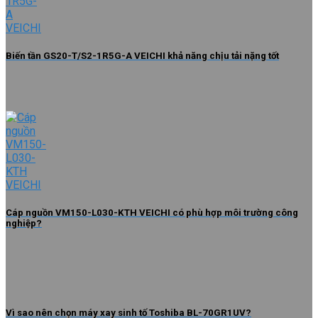
Biến tần GS20-T/S2-1R5G-A VEICHI khả năng chịu tải nặng tốt
Cáp nguồn VM150-L030-KTH VEICHI có phù hợp môi trường công
nghiệp?
Vì sao nên chọn máy xay sinh tố Toshiba BL-70GR1UV?