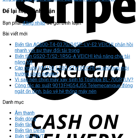
Để lại một bình luận
Bạn phải
đăng nhập
để gửi bình luận.
Bài viết mới
Biến tần AC600-T4-037G/045P-LV-E2 VEICHI phản hồi
nhanh với sự thay đổi tải trọng
Biến tần GS20-T/S2-1R5G-A VEICHI khả năng chịu tải
nặng tốt
Cáp nguồn VM150-L030-KTH VEICHI có phù hợp môi
trường công nghiệp?
Vì sao nên chọn máy xay sinh tố Toshiba BL-70GR1UV?
Công tắc áp suất 9013FHG54J55 Telemecanique đóng
ngắt ổn định, bảo vệ hệ thống máy nén
Danh mục
Âm thanh
Biến dòng
Biến tần
Biến tần Delta
Biến tần INVT