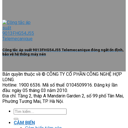
Công tắc áp suất 9013FHG54J55 Telemecanique đóng ngắt ổn định,
bảo vệ hệ thống máy nén
Bản quyền thuộc về © CÔNG TY CỔ PHẦN CÔNG NGHỆ HỢP
LONG.
Hotline: 1900 6536. Mã số thuế: 0104509916. Đăng ký lần
đầu: ngày 05 tháng 03 năm 2010.
Địa chỉ: Tầng 2, tháp A Mandarin Garden 2, số 99 phố Tân Mai,
Phường Tương Mai, TP. Hà Nội.
Tìm
kiếm:
CẢM BIẾN