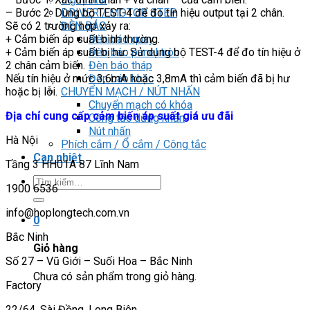
– Bước 2: Dùng bộ TEST-4 để đo tín hiệu output tại 2 chân.
DRIVER / MOTOR STEP
Sẽ có 2 trường hợp xảy ra:
ĐÈN BÁO
+ Cảm biến áp suất bình thường.
Đèn báo quay
+ Cảm biến áp suất bị hư: Sử dụng bộ TEST-4 để đo tín hiệu ở
Đèn báo panel tròn
2 chân cảm biến.
Đèn báo tháp
Nếu tín hiệu ở mức 3,6mA hoặc 3,8mA thì cảm biến đã bị hư
Đèn báo khác
hoặc bị lỗi.
CHUYỂN MẠCH / NÚT NHẤN
Chuyển mạch có khóa
Địa chỉ cung cấp cảm biến áp suất giá ưu đãi
Công tắc dừng khẩn
Nút nhấn
Hà Nội
Phích cắm / Ổ cắm / Công tắc
Can nhiệt
Tầng 3 HH01A 87 Lĩnh Nam
Tìm
1900 6536
kiếm:
info@hoplongtech.com.vn
0
Bắc Ninh
Giỏ hàng
Số 27 – Vũ Giới – Suối Hoa – Bắc Ninh
Chưa có sản phẩm trong giỏ hàng.
Factory
22/64, Sài Đồng, Long Biên