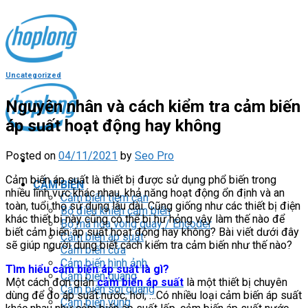
Skip
to
content
Uncategorized
Nguyên nhân và cách kiểm tra cảm biến
áp suất hoạt động hay không
Posted on
04/11/2021
by
Seo Pro
Cảm biến áp suất là thiết bị được sử dụng phổ biến trong
CẢM BIẾN
nhiều lĩnh vực khác nhau, khả năng hoạt động ổn định và an
Cảm biến tiệm cận
toàn, tuổi thọ sử dụng lâu dài. Cũng giống như các thiết bị điện
Bộ điều khiển cảm biến
khác thiết bị này cũng có thể bị hư hỏng vậy làm thế nào để
Bộ mã hóa vòng quay / Encoder
biết cảm biến áp suất hoạt động hay không? Bài viết dưới đây
Cảm biến áp suất
sẽ giúp người dùng biết cách kiểm tra cảm biến như thế nào?
Cảm biến cửa
Cảm biến hình ảnh
Tìm hiểu cảm biến áp suất là gì?
Cảm biến quang
Một cách đơn giản
cảm biến áp suất
là một thiết bị chuyên
Cảm biến sợi quang
dùng để đo áp suất nước, hơi, …Có nhiều loại cảm biến áp suất
Cảm biến vùng