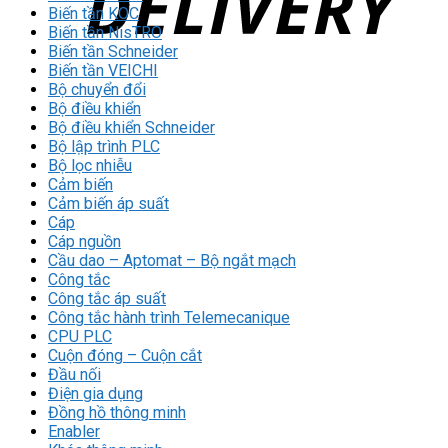
Biến tần KOC
Biến tần NisTRO
Biến tần Schneider
Biến tần VEICHI
Bộ chuyển đổi
Bộ điều khiển
Bộ điều khiển Schneider
Bộ lập trình PLC
Bộ lọc nhiễu
Cảm biến
Cảm biến áp suất
Cáp
Cáp nguồn
Cầu dao – Aptomat – Bộ ngắt mạch
Công tắc
Công tắc áp suất
Công tắc hành trình Telemecanique
CPU PLC
Cuộn đóng – Cuộn cắt
Đầu nối
Điện gia dụng
Đồng hồ thông minh
Enabler