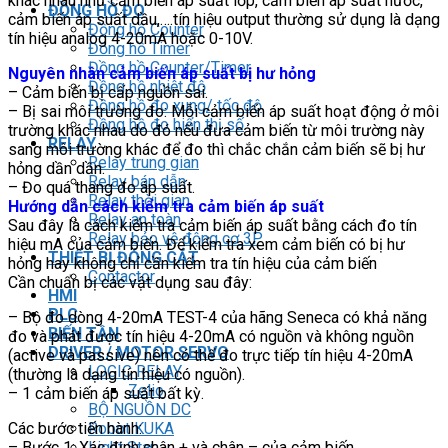
khác nhau như cảm biến áp suất lốp, cảm biến áp suất nước,
ĐỒNG HỒ ĐO
cảm biến áp suất dầu,….tín hiệu output thường sử dụng là dạng
Đồng hồ Counter
tín hiệu analog 4-20mA hoặc 0-10V.
Đồng hồ Timer
Đồng hồ Counter/Timer
Nguyên nhân cảm biến áp suất bị hư hỏng
Đồng hồ nhiệt độ
– Cảm biến bị cấp nguồn sai.
Đồng hồ đo xung/ tốc độ
– Bị sai môi trường đo: Mỗi cảm biến áp suất hoạt động ở môi
Đồng hồ đo hiển thị số
trường khác nhau do đó nếu đưa cảm biến từ môi trường này
RELAY
sang môi trường khác để đo thì chắc chắn cảm biến sẽ bị hư
Relay trung gian
hỏng dần dần.
Relay bán dẫn
– Đo quá thang đo áp suất.
Relay thời gian
Hướng dẫn cách kiểm tra cảm biến áp suất
Relay an toàn
Sau đây là cách kiểm tra cảm biến áp suất bằng cách đo tín
Relay bảo vệ động cơ 3P
hiệu mA của cảm biến. Để kiểm tra xem cảm biến có bị hư
THIẾT BỊ ĐÓNG CẮT
hỏng hay không chỉ cần kiểm tra tín hiệu của cảm biến
Contactor
Cần chuẩn bị các vật dụng sau đây:
HMI
PLC
– Bộ đo dòng 4-20mA TEST-4 của hãng Seneca có khả năng
BIẾN TẦN
đo và phát được tín hiệu 4-20mA có nguồn và không nguồn
DRIVER / MOTOR SERVO
(active và passive) nên có thể đo trực tiếp tín hiệu 4-20mA
LOGIC RELAY
(thường là dạng tín hiệu có nguồn).
Zelio
– 1 cảm biến áp suất bất kỳ.
BỘ NGUỒN DC
Các bước tiến hành:
Robot KUKA
– Bước 1: Xác định chân + và chân – của cảm biến.
Light Star