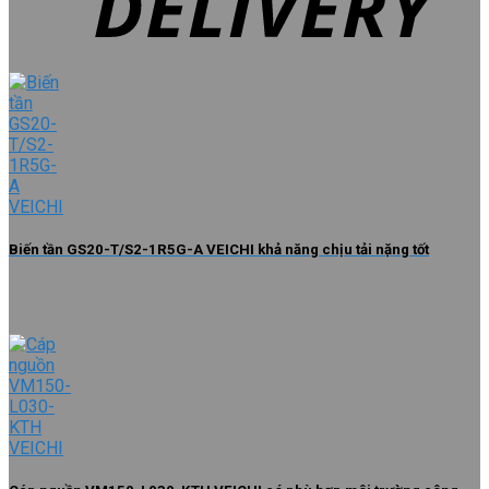
Biến tần GS20-T/S2-1R5G-A VEICHI khả năng chịu tải nặng tốt