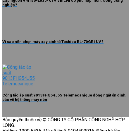
Cáp nguồn VM150-L030-KTH VEICHI có phù hợp môi trường công
nghiệp?
Vì sao nên chọn máy xay sinh tố Toshiba BL-70GR1UV?
Công tắc áp suất 9013FHG54J55 Telemecanique đóng ngắt ổn định,
bảo vệ hệ thống máy nén
Bản quyền thuộc về © CÔNG TY CỔ PHẦN CÔNG NGHỆ HỢP
LONG.
Hotline: 1900 6536. Mã số thuế: 0104509916. Đăng ký lần