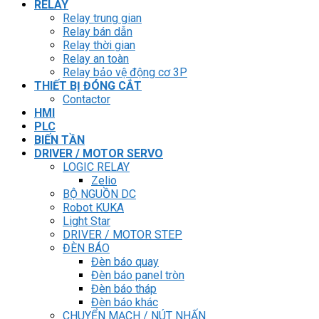
RELAY
Relay trung gian
Relay bán dẫn
Relay thời gian
Relay an toàn
Relay bảo vệ động cơ 3P
THIẾT BỊ ĐÓNG CẮT
Contactor
HMI
PLC
BIẾN TẦN
DRIVER / MOTOR SERVO
LOGIC RELAY
Zelio
BỘ NGUỒN DC
Robot KUKA
Light Star
DRIVER / MOTOR STEP
ĐÈN BÁO
Đèn báo quay
Đèn báo panel tròn
Đèn báo tháp
Đèn báo khác
CHUYỂN MẠCH / NÚT NHẤN