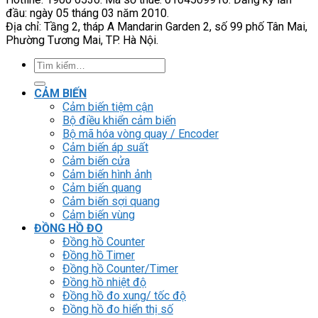
đầu: ngày 05 tháng 03 năm 2010.
Địa chỉ: Tầng 2, tháp A Mandarin Garden 2, số 99 phố Tân Mai,
Phường Tương Mai, TP. Hà Nội.
Tìm
kiếm:
CẢM BIẾN
Cảm biến tiệm cận
Bộ điều khiển cảm biến
Bộ mã hóa vòng quay / Encoder
Cảm biến áp suất
Cảm biến cửa
Cảm biến hình ảnh
Cảm biến quang
Cảm biến sợi quang
Cảm biến vùng
ĐỒNG HỒ ĐO
Đồng hồ Counter
Đồng hồ Timer
Đồng hồ Counter/Timer
Đồng hồ nhiệt độ
Đồng hồ đo xung/ tốc độ
Đồng hồ đo hiển thị số