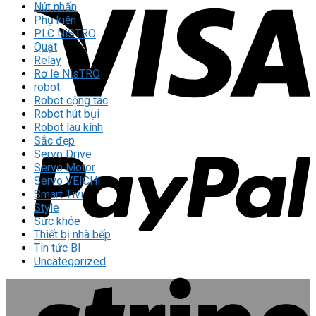
Nút nhấn
Phụ kiện
PLC NiSTRO
Quạt
Relay
Rơ le NisTRO
robot
Robot cộng tác
Robot hút bụi
Robot lau kính
Sắc đẹp
Servo Drive
Servo Motor
Servo VEICHI
Smart Tivi
Style
Sức khỏe
Thiết bị nhà bếp
Tin tức Bl
Uncategorized