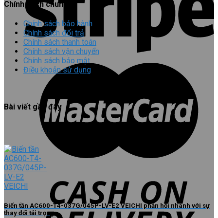
Chính sách chung
Chính sách bảo hành
Chính sách đổi trả
Chính sách thanh toán
Chính sách vận chuyển
Chính sách bảo mật
Điều khoản sử dụng
Bài viết gần đây
Biến tần AC600-T4-037G/045P-LV-E2 VEICHI phản hồi nhanh với sự
thay đổi tải trọng