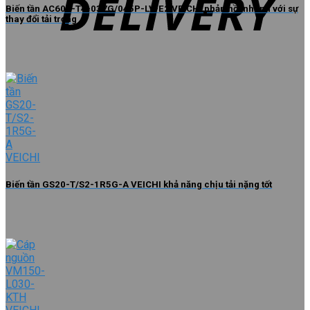
Biến tần AC600-T4-037G/045P-LV-E2 VEICHI phản hồi nhanh với sự
thay đổi tải trọng
Biến tần GS20-T/S2-1R5G-A VEICHI khả năng chịu tải nặng tốt