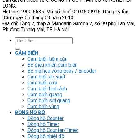
LONG.
Hotline: 1900 6536. Mã số thuế: 0104509916. Đăng ký lần
đầu: ngày 05 tháng 03 năm 2010.
Địa chỉ: Tầng 2, tháp A Mandarin Garden 2, số 99 phố Tân Mai,
Phường Tương Mai, TP. Hà Nội.
Tìm
kiếm:
CẢM BIẾN
Cảm biến tiệm cận
Bộ điều khiển cảm biến
Bộ mã hóa vòng quay / Encoder
Cảm biến áp suất
Cảm biến cửa
Cảm biến hình ảnh
Cảm biến quang
Cảm biến sợi quang
Cảm biến vùng
ĐỒNG HỒ ĐO
Đồng hồ Counter
Đồng hồ Timer
Đồng hồ Counter/Timer
Đồng hồ nhiệt độ