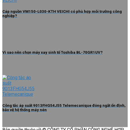
Cáp nguồn VM150-L030-KTH VEICHI có phù hợp môi trường công
nghiệp?
Vì sao nên chọn máy xay sinh tố Toshiba BL-70GR1UV?
Công tắc áp suất 9013FHG54J55 Telemecanique đóng ngắt ổn định,
bảo vệ hệ thống máy nén
Bản quyền thuộc về © CÔNG TY CỔ PHẦN CÔNG NGHỆ HỢP