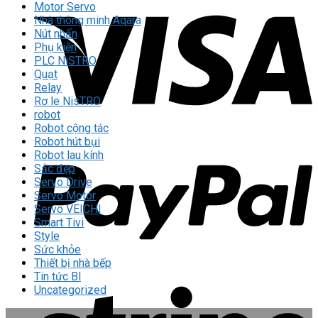
Motor Servo
Nhà thông minh Aqara
Nút nhấn
Phụ kiện
PLC NiSTRO
Quạt
Relay
Rơ le NisTRO
robot
Robot cộng tác
Robot hút bụi
Robot lau kính
Sắc đẹp
Servo Drive
Servo Motor
Servo VEICHI
Smart Tivi
Style
Sức khỏe
Thiết bị nhà bếp
Tin tức Bl
Uncategorized