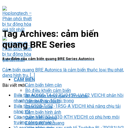
Skip
to
content
Tag Archives:
cảm biến
quang BRE Series
8 ưu điểm của cảm biến quang BRE Series Autonics
Cảm biến quang BRE Autonics là cảm biến thuộc loại thu phát,
dạng hình trụ, [...]
CẢM BIẾN
Cảm biến tiệm cận
Bài viết mới
Bộ điều khiển cảm biến
Biến tần AC600-T4-037G/045P-LV-E2 VEICHI phản hồi
Bộ mã hóa vòng quay / Encoder
nhanh với sự thay đổi tải trọng
Cảm biến áp suất
Biến tần GS20-T/S2-1R5G-A VEICHI khả năng chịu tải
Cảm biến cửa
nặng tốt
Cảm biến hình ảnh
Cáp nguồn VM150-L030-KTH VEICHI có phù hợp môi
Cảm biến quang
trường công nghiệp?
Cảm biến sợi quang
Vì sao nên chọn máy xay sinh tố Toshiba BL-70GR1UV?