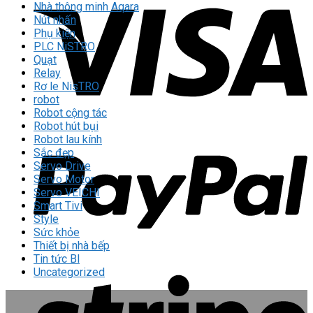
Nhà thông minh Aqara
Nút nhấn
Phụ kiện
PLC NiSTRO
Quạt
Relay
Rơ le NisTRO
robot
Robot cộng tác
Robot hút bụi
Robot lau kính
Sắc đẹp
Servo Drive
Servo Motor
Servo VEICHI
Smart Tivi
Style
Sức khỏe
Thiết bị nhà bếp
Tin tức Bl
Uncategorized