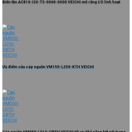
Biến tần AC810-I20-T3-0060-0000 VEICHI mở rộng I/O linh hoạt
Ưu điểm của cáp nguồn VM150-L250-KTH VEICHI
Cáp nguồn VM050-L010-OBTH VEICHI tối ưu khả năng kết nối trong