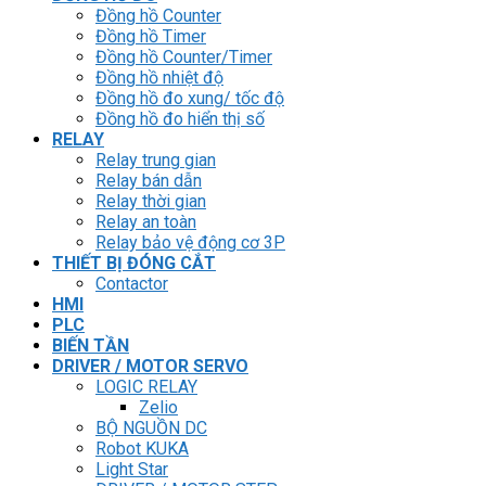
Đồng hồ Counter
Đồng hồ Timer
Đồng hồ Counter/Timer
Đồng hồ nhiệt độ
Đồng hồ đo xung/ tốc độ
Đồng hồ đo hiển thị số
RELAY
Relay trung gian
Relay bán dẫn
Relay thời gian
Relay an toàn
Relay bảo vệ động cơ 3P
THIẾT BỊ ĐÓNG CẮT
Contactor
HMI
PLC
BIẾN TẦN
DRIVER / MOTOR SERVO
LOGIC RELAY
Zelio
BỘ NGUỒN DC
Robot KUKA
Light Star