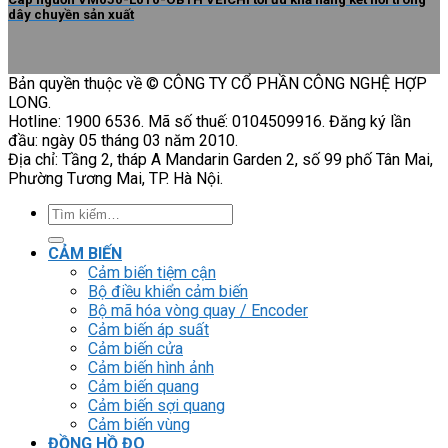
dây chuyền sản xuất
Bản quyền thuộc về © CÔNG TY CỔ PHẦN CÔNG NGHỆ HỢP
LONG.
Hotline: 1900 6536. Mã số thuế: 0104509916. Đăng ký lần
đầu: ngày 05 tháng 03 năm 2010.
Địa chỉ: Tầng 2, tháp A Mandarin Garden 2, số 99 phố Tân Mai,
Phường Tương Mai, TP. Hà Nội.
Tìm
kiếm:
CẢM BIẾN
Cảm biến tiệm cận
Bộ điều khiển cảm biến
Bộ mã hóa vòng quay / Encoder
Cảm biến áp suất
Cảm biến cửa
Cảm biến hình ảnh
Cảm biến quang
Cảm biến sợi quang
Cảm biến vùng
ĐỒNG HỒ ĐO