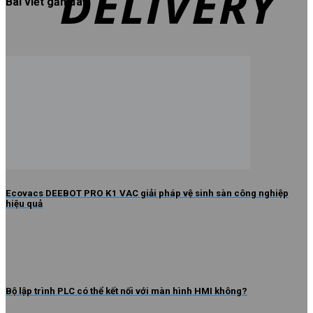
Bài viết gần đây
Ecovacs DEEBOT PRO K1 VAC giải pháp vệ sinh sàn công nghiệp
hiệu quả
Bộ lập trình PLC có thể kết nối với màn hình HMI không?