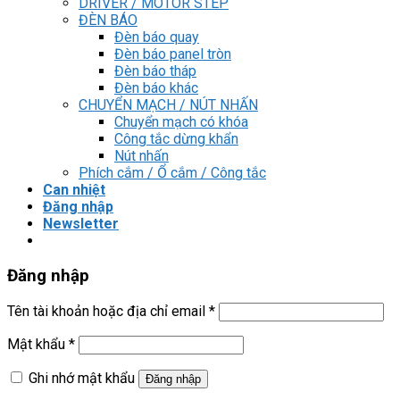
DRIVER / MOTOR STEP
ĐÈN BÁO
Đèn báo quay
Đèn báo panel tròn
Đèn báo tháp
Đèn báo khác
CHUYỂN MẠCH / NÚT NHẤN
Chuyển mạch có khóa
Công tắc dừng khẩn
Nút nhấn
Phích cắm / Ổ cắm / Công tắc
Can nhiệt
Đăng nhập
Newsletter
Đăng nhập
Tên tài khoản hoặc địa chỉ email
*
Mật khẩu
*
Ghi nhớ mật khẩu
Đăng nhập