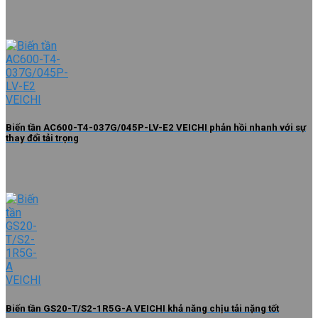
Biến tần AC600-T4-037G/045P-LV-E2 VEICHI phản hồi nhanh với sự
thay đổi tải trọng
Biến tần GS20-T/S2-1R5G-A VEICHI khả năng chịu tải nặng tốt