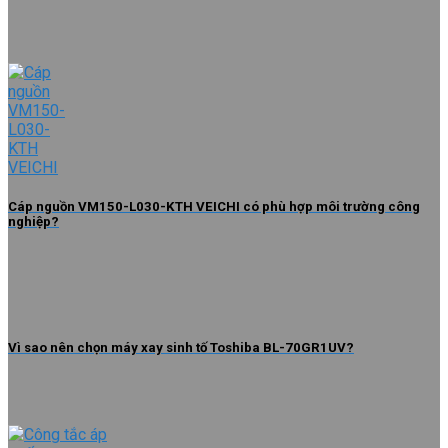
Cáp nguồn VM150-L030-KTH VEICHI có phù hợp môi trường công
nghiệp?
Vì sao nên chọn máy xay sinh tố Toshiba BL-70GR1UV?