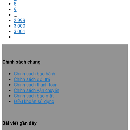
8
9
…
2.999
3.000
3.001
Chính sách chung
Chính sách bảo hành
Chính sách đổi trả
Chính sách thanh toán
Chính sách vận chuyển
Chính sách bảo mật
Điều khoản sử dụng
Bài viết gần đây