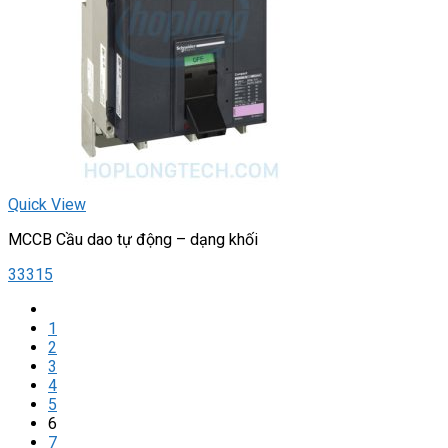
Quick View
MCCB Cầu dao tự động – dạng khối
33315
1
2
3
4
5
6
7