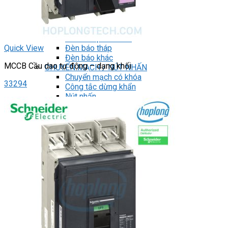
DRIVER / MOTOR STEP
ĐÈN BÁO
Đèn báo quay
Đèn báo panel tròn
Quick View
Đèn báo tháp
Đèn báo khác
MCCB Cầu dao tự động – dạng khối
CHUYỂN MẠCH / NÚT NHẤN
Chuyển mạch có khóa
33294
Công tắc dừng khẩn
Nút nhấn
Phích cắm / Ổ cắm / Công tắc
Can nhiệt
Tìm
kiếm:
0
Giỏ hàng
Chưa có sản phẩm trong giỏ hàng.