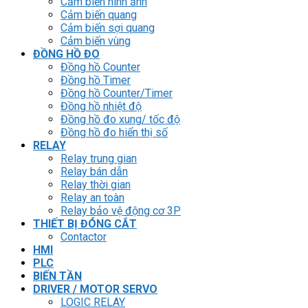
Cảm biến hình ảnh
Cảm biến quang
Cảm biến sợi quang
Cảm biến vùng
ĐỒNG HỒ ĐO
Đồng hồ Counter
Đồng hồ Timer
Đồng hồ Counter/Timer
Đồng hồ nhiệt độ
Đồng hồ đo xung/ tốc độ
Đồng hồ đo hiển thị số
RELAY
Relay trung gian
Relay bán dẫn
Relay thời gian
Relay an toàn
Relay bảo vệ động cơ 3P
THIẾT BỊ ĐÓNG CẮT
Contactor
HMI
PLC
BIẾN TẦN
DRIVER / MOTOR SERVO
LOGIC RELAY