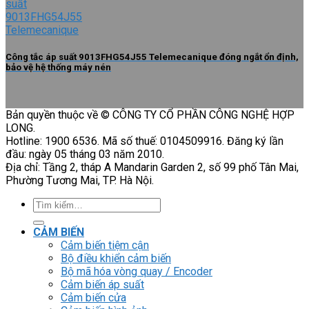
Công tắc áp suất 9013FHG54J55 Telemecanique đóng ngắt ổn định,
bảo vệ hệ thống máy nén
Bản quyền thuộc về © CÔNG TY CỔ PHẦN CÔNG NGHỆ HỢP
LONG.
Hotline: 1900 6536. Mã số thuế: 0104509916. Đăng ký lần
đầu: ngày 05 tháng 03 năm 2010.
Địa chỉ: Tầng 2, tháp A Mandarin Garden 2, số 99 phố Tân Mai,
Phường Tương Mai, TP. Hà Nội.
Tìm
kiếm:
CẢM BIẾN
Cảm biến tiệm cận
Bộ điều khiển cảm biến
Bộ mã hóa vòng quay / Encoder
Cảm biến áp suất
Cảm biến cửa