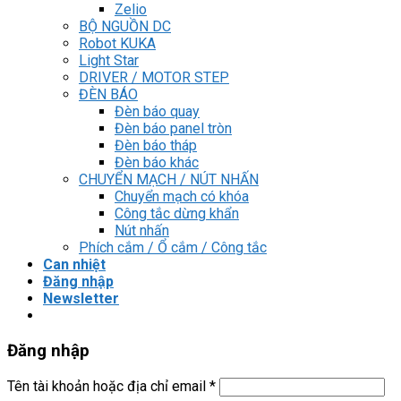
Zelio
BỘ NGUỒN DC
Robot KUKA
Light Star
DRIVER / MOTOR STEP
ĐÈN BÁO
Đèn báo quay
Đèn báo panel tròn
Đèn báo tháp
Đèn báo khác
CHUYỂN MẠCH / NÚT NHẤN
Chuyển mạch có khóa
Công tắc dừng khẩn
Nút nhấn
Phích cắm / Ổ cắm / Công tắc
Can nhiệt
Đăng nhập
Newsletter
Đăng nhập
Tên tài khoản hoặc địa chỉ email
*