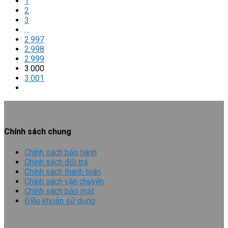
1
2
3
…
2.997
2.998
2.999
3.000
3.001
Chính sách chung
Chính sách bảo hành
Chính sách đổi trả
Chính sách thanh toán
Chính sách vận chuyển
Chính sách bảo mật
Điều khoản sử dụng