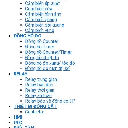
Cảm biến áp suất
Cảm biến cửa
Cảm biến hình ảnh
Cảm biến quang
Cảm biến sợi quang
Cảm biến vùng
ĐỒNG HỒ ĐO
Đồng hồ Counter
Đồng hồ Timer
Đồng hồ Counter/Timer
Đồng hồ nhiệt độ
Đồng hồ đo xung/ tốc độ
Đồng hồ đo hiển thị số
RELAY
Relay trung gian
Relay bán dẫn
Relay thời gian
Relay an toàn
Relay bảo vệ động cơ 3P
THIẾT BỊ ĐÓNG CẮT
Contactor
HMI
PLC