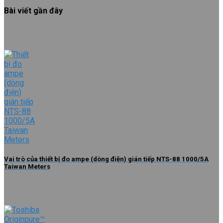
Bài viết gần đây
Vai trò của thiết bị đo ampe (dòng điện) gián tiếp NTS-88 1000/5A
Taiwan Meters