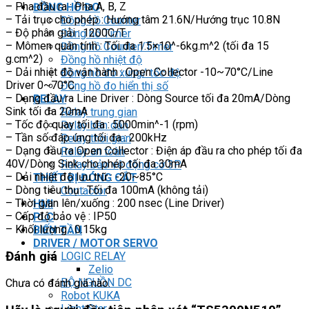
– Pha đầu ra : Pha A, B, Z
ĐỒNG HỒ ĐO
– Tải trục cho phép : Hướng tâm 21.6N/Hướng trục 10.8N
Đồng hồ Counter
– Độ phân giải : 1200C/T
Đồng hồ Timer
– Mômen quán tính : Tối đa 1.5×10^-6kg.m^2 (tối đa 15
Đồng hồ Counter/Timer
g.cm^2)
Đồng hồ nhiệt độ
– Dải nhiệt độ vận hành : Open Collector -10~70°C/Line
Đồng hồ đo xung/ tốc độ
Driver 0~70°C
Đồng hồ đo hiển thị số
– Dạng đầu ra Line Driver : Dòng Source tối đa 20mA/Dòng
RELAY
Sink tối đa 20mA
Relay trung gian
– Tốc độ quay tối đa : 5000min^-1 (rpm)
Relay bán dẫn
– Tần số đáp ứng tối đa : 200kHz
Relay thời gian
– Dạng đầu ra Open Collector : Điện áp đầu ra cho phép tối đa
Relay an toàn
40V/Dòng Sink cho phép tối đa 30mA
Relay bảo vệ động cơ 3P
– Dải nhiệt độ lưu trữ : -20~85°C
THIẾT BỊ ĐÓNG CẮT
– Dòng tiêu thụ : Tối đa 100mA (không tải)
Contactor
– Thời gian lên/xuống : 200 nsec (Line Driver)
HMI
– Cấp độ bảo vệ : IP50
PLC
– Khối lượng : 0.15kg
BIẾN TẦN
DRIVER / MOTOR SERVO
Đánh giá
LOGIC RELAY
Zelio
BỘ NGUỒN DC
Chưa có đánh giá nào.
Robot KUKA
Light Star