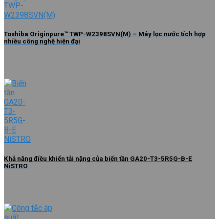
Toshiba Originpure™ TWP-W2398SVN(M) – Máy lọc nước tích hợp
nhiều công nghệ hiện đại
Khả năng điều khiển tải nặng của biến tần GA20-T3-5R5G-B-E
NiSTRO