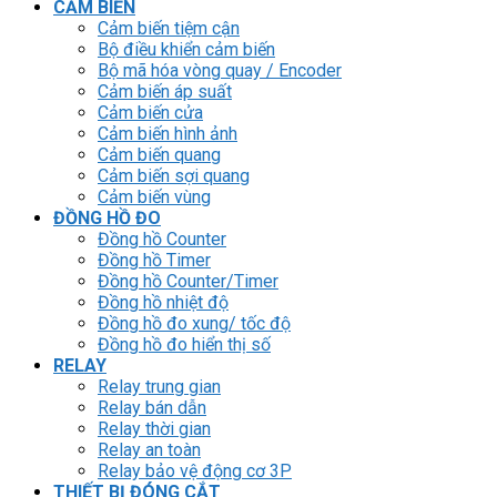
CẢM BIẾN
Cảm biến tiệm cận
Bộ điều khiển cảm biến
Bộ mã hóa vòng quay / Encoder
Cảm biến áp suất
Cảm biến cửa
Cảm biến hình ảnh
Cảm biến quang
Cảm biến sợi quang
Cảm biến vùng
ĐỒNG HỒ ĐO
Đồng hồ Counter
Đồng hồ Timer
Đồng hồ Counter/Timer
Đồng hồ nhiệt độ
Đồng hồ đo xung/ tốc độ
Đồng hồ đo hiển thị số
RELAY
Relay trung gian
Relay bán dẫn
Relay thời gian
Relay an toàn
Relay bảo vệ động cơ 3P
THIẾT BỊ ĐÓNG CẮT