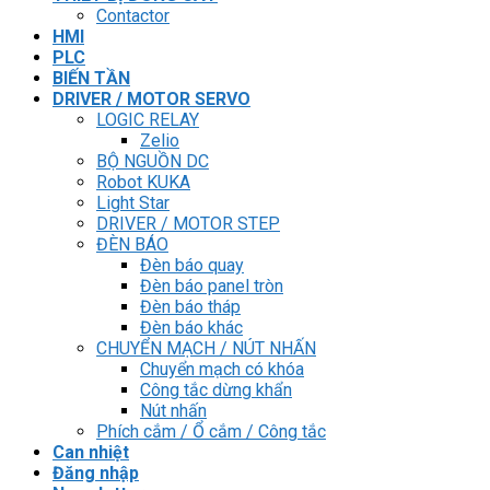
Contactor
HMI
PLC
BIẾN TẦN
DRIVER / MOTOR SERVO
LOGIC RELAY
Zelio
BỘ NGUỒN DC
Robot KUKA
Light Star
DRIVER / MOTOR STEP
ĐÈN BÁO
Đèn báo quay
Đèn báo panel tròn
Đèn báo tháp
Đèn báo khác
CHUYỂN MẠCH / NÚT NHẤN
Chuyển mạch có khóa
Công tắc dừng khẩn
Nút nhấn
Phích cắm / Ổ cắm / Công tắc
Can nhiệt
Đăng nhập