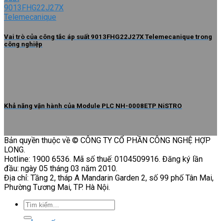
Vai trò của công tắc áp suất 9013FHG22J27X Telemecanique trong
công nghiệp
Khả năng vận hành của Module PLC NH-0008ETP NiSTRO
Bản quyền thuộc về © CÔNG TY CỔ PHẦN CÔNG NGHỆ HỢP
LONG.
Hotline: 1900 6536. Mã số thuế: 0104509916. Đăng ký lần
đầu: ngày 05 tháng 03 năm 2010.
Địa chỉ: Tầng 2, tháp A Mandarin Garden 2, số 99 phố Tân Mai,
Phường Tương Mai, TP. Hà Nội.
Tìm
kiếm: