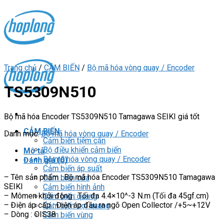
Skip
to
content
Trang chủ
/
CẢM BIẾN
/
Bộ mã hóa vòng quay / Encoder
TS5309N510
Bộ mã hóa Encoder TS5309N510 Tamagawa SEIKI giá tốt
CẢM BIẾN
Danh mục:
Bộ mã hóa vòng quay / Encoder
Cảm biến tiệm cận
Bộ điều khiển cảm biến
Mô tả
Bộ mã hóa vòng quay / Encoder
Đánh giá (0)
Cảm biến áp suất
– Tên sản phẩm : Bộ mã hóa Encoder TS5309N510 Tamagawa
Cảm biến cửa
SEIKI
Cảm biến hình ảnh
– Mômen khởi động : Tối đa 4.4×10^-3 N.m (Tối đa 45gf.cm)
Cảm biến quang
– Điện áp cấp : Điện áp đầu ra ngõ Open Collector /+5~+12V
Cảm biến sợi quang
– Dòng : OIS38
Cảm biến vùng