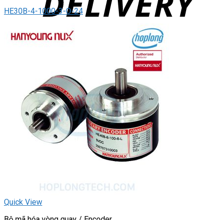
HE30B-4-1000-3-O-24
Quick View
Bộ mã hóa vòng quay / Encoder