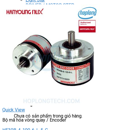
DRIVER / MOTOR STEP
ĐÈN BÁO
Đèn báo quay
Đèn báo panel tròn
Đèn báo tháp
Đèn báo khác
CHUYỂN MẠCH / NÚT NHẤN
Chuyển mạch có khóa
Công tắc dừng khẩn
Nút nhấn
Phích cắm / Ổ cắm / Công tắc
Can nhiệt
Tìm
kiếm:
0
Giỏ hàng
Quick View
Chưa có sản phẩm trong giỏ hàng.
Bộ mã hóa vòng quay / Encoder