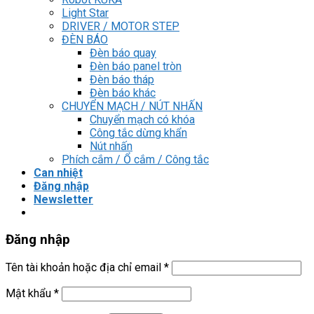
Light Star
DRIVER / MOTOR STEP
ĐÈN BÁO
Đèn báo quay
Đèn báo panel tròn
Đèn báo tháp
Đèn báo khác
CHUYỂN MẠCH / NÚT NHẤN
Chuyển mạch có khóa
Công tắc dừng khẩn
Nút nhấn
Phích cắm / Ổ cắm / Công tắc
Can nhiệt
Đăng nhập
Newsletter
Đăng nhập
Tên tài khoản hoặc địa chỉ email
*
Mật khẩu
*