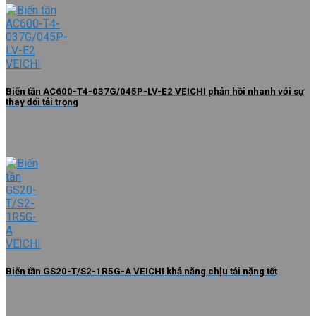
Biến tần AC600-T4-037G/045P-LV-E2 VEICHI phản hồi nhanh với sự
thay đổi tải trọng
Biến tần GS20-T/S2-1R5G-A VEICHI khả năng chịu tải nặng tốt