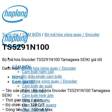
Skip
to
content
Trang chủ
/
CẢM BIẾN
/
Bộ mã hóa vòng quay / Encoder
TS5291N100
Bộ mã hóa Encoder TS5291N100 Tamagawa SEIKI giá tốt
CẢM BIẾN
Danh mục:
Bộ mã hóa vòng quay / Encoder
Cảm biến tiệm cận
Bộ điều khiển cảm biến
Mô tả
Bộ mã hóa vòng quay / Encoder
Đánh giá (0)
Cảm biến áp suất
– Tên sản phẩm : Bộ mã hóa Encoder TS5291N100 Tamagawa
Cảm biến cửa
SEIKI
Cảm biến hình ảnh
– Thời gian tăng / giảm : –
Cảm biến quang
– Độ chính xác : 128 C/T
Cảm biến sợi quang
– Dòng tiêu thụ : 100mA Max
Cảm biến vùng