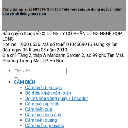
Công tắc áp suất 9013FHG54J55 Telemecanique đóng ngắt ổn định,
bảo vệ hệ thống máy nén
Bản quyền thuộc về © CÔNG TY CỔ PHẦN CÔNG NGHỆ HỢP
LONG.
Hotline: 1900 6536. Mã số thuế: 0104509916. Đăng ký lần
đầu: ngày 05 tháng 03 năm 2010.
Địa chỉ: Tầng 2, tháp A Mandarin Garden 2, số 99 phố Tân Mai,
Phường Tương Mai, TP. Hà Nội.
Tìm
kiếm:
CẢM BIẾN
Cảm biến tiệm cận
Bộ điều khiển cảm biến
Bộ mã hóa vòng quay / Encoder
Cảm biến áp suất
Cảm biến cửa
Cảm biến hình ảnh
Cảm biến quang
Cảm biến sợi quang