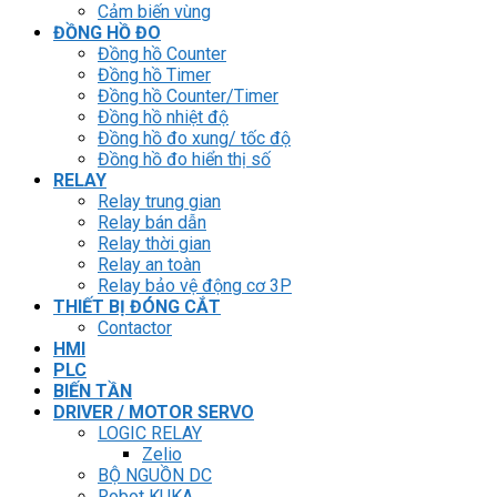
Cảm biến vùng
ĐỒNG HỒ ĐO
Đồng hồ Counter
Đồng hồ Timer
Đồng hồ Counter/Timer
Đồng hồ nhiệt độ
Đồng hồ đo xung/ tốc độ
Đồng hồ đo hiển thị số
RELAY
Relay trung gian
Relay bán dẫn
Relay thời gian
Relay an toàn
Relay bảo vệ động cơ 3P
THIẾT BỊ ĐÓNG CẮT
Contactor
HMI
PLC
BIẾN TẦN
DRIVER / MOTOR SERVO
LOGIC RELAY
Zelio
BỘ NGUỒN DC
Robot KUKA