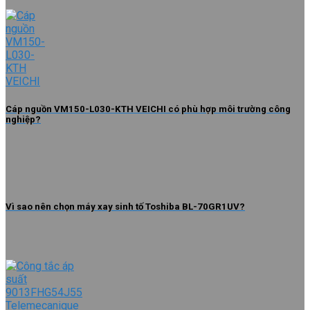
Cáp nguồn VM150-L030-KTH VEICHI có phù hợp môi trường công
nghiệp?
Vì sao nên chọn máy xay sinh tố Toshiba BL-70GR1UV?