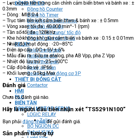
– Lực xuyên tâm trong căn chỉnh cảm biến btwn và bánh xe : ±
ĐỒNG HỒ ĐO
0.3mm
Đồng hồ Counter
– Dòng : MIB 0.4
Đồng hồ Timer
– Trục tâm liên kết cảm biến btwn & bánh xe : ± 0.5mm
Đồng hồ Counter/Timer
– Vòng xoay tối đa : 40.000 min^-1 (rpm)
Đồng hồ nhiệt độ
– Tần số tối đa : 128kHz
Đồng hồ đo xung/ tốc độ
– Khe hở không khí giữa cảm biến và bánh xe : 0.15 ± 0.01mm
Đồng hồ đo hiển thị số
– Nhiệt độ hoạt động : -20~85°C
RELAY
– Điện áp cấp : DC + 5V ± 5%
Relay trung gian
– Mẫu đầu ra : Đầu ra analog, pha AB Vpp, pha Z Vpp
Relay bán dẫn
– Nhiệt độ lưu trữ : -25~100°C
Relay thời gian
– Cấp độ bảo vệ : IP66
Relay an toàn
– Khối lượng : 0.5kg Max
Relay bảo vệ động cơ 3P
THIẾT BỊ ĐÓNG CẮT
Đánh giá
Contactor
HMI
PLC
Chưa có đánh giá nào.
BIẾN TẦN
DRIVER / MOTOR SERVO
Hãy là người đầu tiên nhận xét “TS5291N100”
LOGIC RELAY
Zelio
Bạn phải
đăng nhập
để gửi đánh giá.
BỘ NGUỒN DC
Robot KUKA
Sản phẩm tương tự
Light Star