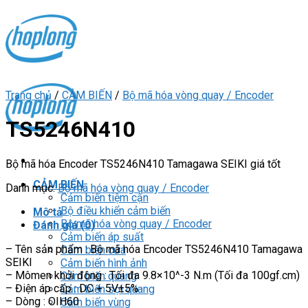
Skip
to
content
Trang chủ
/
CẢM BIẾN
/
Bộ mã hóa vòng quay / Encoder
TS5246N410
Bộ mã hóa Encoder TS5246N410 Tamagawa SEIKI giá tốt
CẢM BIẾN
Danh mục:
Bộ mã hóa vòng quay / Encoder
Cảm biến tiệm cận
Bộ điều khiển cảm biến
Mô tả
Bộ mã hóa vòng quay / Encoder
Đánh giá (0)
Cảm biến áp suất
– Tên sản phẩm : Bộ mã hóa Encoder TS5246N410 Tamagawa
Cảm biến cửa
SEIKI
Cảm biến hình ảnh
– Mômen khởi động : Tối đa 9.8×10^-3 N.m (Tối đa 100gf.cm)
Cảm biến quang
– Điện áp cấp : DC + 5V±5%
Cảm biến sợi quang
– Dòng : OIH60
Cảm biến vùng