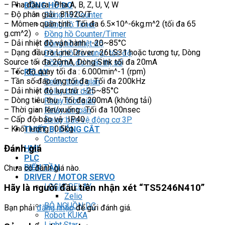
– Pha đầu ra : Pha A, B, Z, U, V, W
ĐỒNG HỒ ĐO
– Độ phân giải : 8192C/T
Đồng hồ Counter
– Mômen quán tính : Tối đa 6.5×10^-6kg.m^2 (tối đa 65
Đồng hồ Timer
g.cm^2)
Đồng hồ Counter/Timer
– Dải nhiệt độ vận hành : -20~85°C
Đồng hồ nhiệt độ
– Dạng đầu ra Line Driver : 26LS31 hoặc tương tự, Dòng
Đồng hồ đo xung/ tốc độ
Source tối đa 20mA, Dòng Sink tối đa 20mA
Đồng hồ đo hiển thị số
– Tốc độ quay tối đa : 6.000min^-1 (rpm)
RELAY
– Tần số đáp ứng tối đa : Tối đa 200kHz
Relay trung gian
– Dải nhiệt độ lưu trữ : -25~85°C
Relay bán dẫn
– Dòng tiêu thụ : Tối đa 200mA (không tải)
Relay thời gian
– Thời gian lên/xuống : Tối đa 100nsec
Relay an toàn
– Cấp độ bảo vệ : IP40
Relay bảo vệ động cơ 3P
– Khối lượng : 0.5kg
THIẾT BỊ ĐÓNG CẮT
Contactor
Đánh giá
HMI
PLC
BIẾN TẦN
Chưa có đánh giá nào.
DRIVER / MOTOR SERVO
LOGIC RELAY
Hãy là người đầu tiên nhận xét “TS5246N410”
Zelio
BỘ NGUỒN DC
Bạn phải
đăng nhập
để gửi đánh giá.
Robot KUKA
Light Star