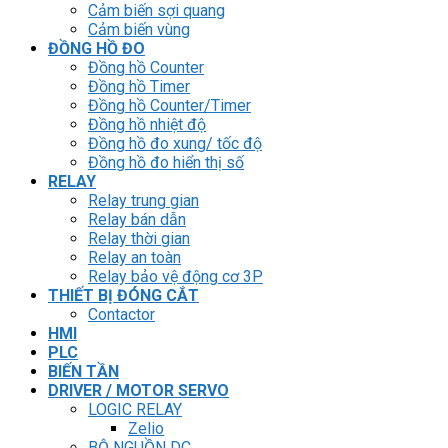
Cảm biến sợi quang
Cảm biến vùng
ĐỒNG HỒ ĐO
Đồng hồ Counter
Đồng hồ Timer
Đồng hồ Counter/Timer
Đồng hồ nhiệt độ
Đồng hồ đo xung/ tốc độ
Đồng hồ đo hiển thị số
RELAY
Relay trung gian
Relay bán dẫn
Relay thời gian
Relay an toàn
Relay bảo vệ động cơ 3P
THIẾT BỊ ĐÓNG CẮT
Contactor
HMI
PLC
BIẾN TẦN
DRIVER / MOTOR SERVO
LOGIC RELAY
Zelio
BỘ NGUỒN DC