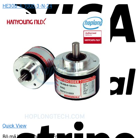
HE30B-4-1000-3-N-24
Quick View
Bộ mã hóa vòng quay / Encoder