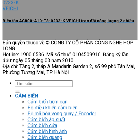
Biến tần AC800-A10-T3-0233-K VEICHI trao đổi năng lượng 2 chiều
Bản quyền thuộc về © CÔNG TY CỔ PHẦN CÔNG NGHỆ HỢP
LONG.
Hotline: 1900 6536. Mã số thuế: 0104509916. Đăng ký lần
đầu: ngày 05 tháng 03 năm 2010.
Địa chỉ: Tầng 2, tháp A Mandarin Garden 2, số 99 phố Tân Mai,
Phường Tương Mai, TP. Hà Nội.
Tìm
kiếm:
CẢM BIẾN
Cảm biến tiệm cận
Bộ điều khiển cảm biến
Bộ mã hóa vòng quay / Encoder
Cảm biến áp suất
Cảm biến cửa
Cảm biến hình ảnh
Cảm biến quang