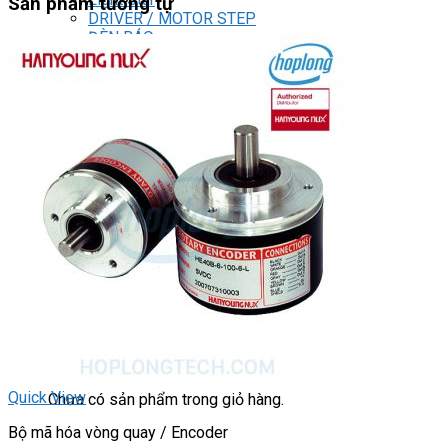
Sản phẩm tương tự
DRIVER / MOTOR STEP
ĐÈN BÁO
Đèn báo quay
Đèn báo panel tròn
Đèn báo tháp
Đèn báo khác
CHUYỂN MẠCH / NÚT NHẤN
Chuyển mạch có khóa
Công tắc dừng khẩn
Nút nhấn
Phích cắm / Ổ cắm / Công tắc
Can nhiệt
Tìm
kiếm:
0
Giỏ hàng
Quick View
Chưa có sản phẩm trong giỏ hàng.
Bộ mã hóa vòng quay / Encoder