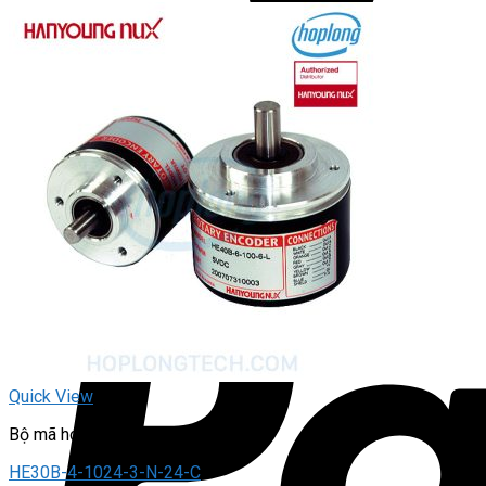
Quick View
Bộ mã hóa vòng quay / Encoder
HE30B-4-1024-3-N-24-C