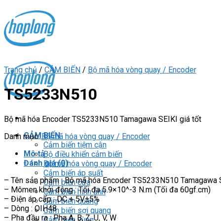
Skip
to
content
Trang chủ
/
CẢM BIẾN
/
Bộ mã hóa vòng quay / Encoder
TS5233N510
Bộ mã hóa Encoder TS5233N510 Tamagawa SEIKI giá tốt
CẢM BIẾN
Danh mục:
Bộ mã hóa vòng quay / Encoder
Cảm biến tiệm cận
Mô tả
Bộ điều khiển cảm biến
Đánh giá (0)
Bộ mã hóa vòng quay / Encoder
Cảm biến áp suất
– Tên sản phẩm : Bộ mã hóa Encoder TS5233N510 Tamagawa 
Cảm biến cửa
– Mômen khởi động : Tối đa 5.9×10^-3 N.m (Tối đa 60gf.cm)
Cảm biến hình ảnh
– Điện áp cấp : DC + 5V±5%
Cảm biến quang
– Dòng : OIH48
Cảm biến sợi quang
– Pha đầu ra : Pha A, B, Z, U, V, W
Cảm biến vùng