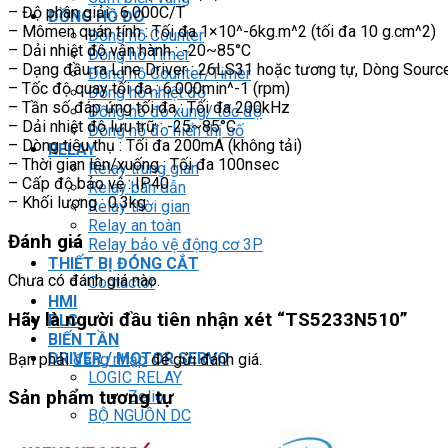
– Độ phân giải : 6.000C/T
ĐỒNG HỒ ĐO
– Mômen quán tính : Tối đa 1×10^-6kg.m^2 (tối đa 10 g.cm^2)
Đồng hồ Counter
– Dải nhiệt độ vận hành : -20~85°C
Đồng hồ Timer
– Dạng đầu ra Line Driver : 26LS31 hoặc tương tự, Dòng Sourc
Đồng hồ Counter/Timer
– Tốc độ quay tối đa : 6.000min^-1 (rpm)
Đồng hồ nhiệt độ
– Tần số đáp ứng tối đa : Tối đa 200kHz
Đồng hồ đo xung/ tốc độ
– Dải nhiệt độ lưu trữ : -25~85°C
Đồng hồ đo hiển thị số
– Dòng tiêu thụ : Tối đa 200mA (không tải)
RELAY
– Thời gian lên/xuống : Tối đa 100nsec
Relay trung gian
– Cấp độ bảo vệ : IP40
Relay bán dẫn
– Khối lượng : 0.3kg
Relay thời gian
Relay an toàn
Đánh giá
Relay bảo vệ động cơ 3P
THIẾT BỊ ĐÓNG CẮT
Chưa có đánh giá nào.
Contactor
HMI
Hãy là người đầu tiên nhận xét “TS5233N510”
PLC
BIẾN TẦN
DRIVER / MOTOR SERVO
Bạn phải
đăng nhập
để gửi đánh giá.
LOGIC RELAY
Zelio
Sản phẩm tương tự
BỘ NGUỒN DC
Robot KUKA