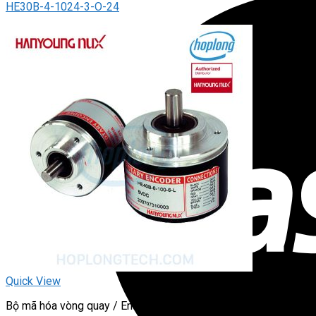
HE30B-4-1024-3-O-24
Quick View
Bộ mã hóa vòng quay / Encoder