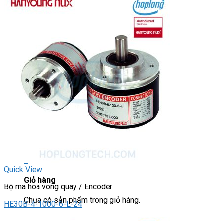
Light Star
DRIVER / MOTOR STEP
ĐÈN BÁO
Đèn báo quay
Đèn báo panel tròn
Đèn báo tháp
Đèn báo khác
CHUYỂN MẠCH / NÚT NHẤN
Chuyển mạch có khóa
Công tắc dừng khẩn
Nút nhấn
Phích cắm / Ổ cắm / Công tắc
Can nhiệt
Tìm
kiếm:
0
Quick View
Giỏ hàng
Bộ mã hóa vòng quay / Encoder
Chưa có sản phẩm trong giỏ hàng.
HE30B-4-1000-6-L-24