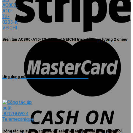
Biến tần AC800-A10-T3-0233-K VEICHI trao đổi năng lượng 2 chiều
Ứng dụng của biến tần GS270-T3-018K VEICHI
Công tắc áp suất 9012GGW24 Telemecanique khả năng phản hồi