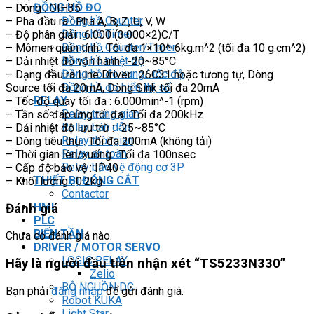
ĐỒNG HỒ ĐO
– Dòng : OIH35
Đồng hồ Counter
– Pha đầu ra : Pha A, B, Z, U, V, W
Đồng hồ Timer
– Độ phân giải : 6.000 (3.000×2)C/T
Đồng hồ Counter/Timer
– Mômen quán tính : Tối đa 1×10^-6kg.m^2 (tối đa 10 g.cm^2)
Đồng hồ nhiệt độ
– Dải nhiệt độ vận hành : -20~85°C
Đồng hồ đo xung/ tốc độ
– Dạng đầu ra Line Driver : 26C31 hoặc tương tự, Dòng
Đồng hồ đo hiển thị số
Source tối đa 20mA, Dòng Sink tối đa 20mA
RELAY
– Tốc độ quay tối đa : 6.000min^-1 (rpm)
Relay trung gian
– Tần số đáp ứng tối đa : Tối đa 200kHz
Relay bán dẫn
– Dải nhiệt độ lưu trữ : -25~85°C
Relay thời gian
– Dòng tiêu thụ : Tối đa 200mA (không tải)
Relay an toàn
– Thời gian lên/xuống : Tối đa 100nsec
Relay bảo vệ động cơ 3P
– Cấp độ bảo vệ : IP40
THIẾT BỊ ĐÓNG CẮT
– Khối lượng : 0.2kg
Contactor
HMI
Đánh giá
PLC
BIẾN TẦN
Chưa có đánh giá nào.
DRIVER / MOTOR SERVO
LOGIC RELAY
Hãy là người đầu tiên nhận xét “TS5233N330”
Zelio
BỘ NGUỒN DC
Bạn phải
đăng nhập
để gửi đánh giá.
Robot KUKA
Light Star