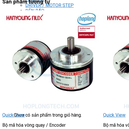
Sản phẩm tương tự
DRIVER / MOTOR STEP
ĐÈN BÁO
Đèn báo quay
Đèn báo panel tròn
Đèn báo tháp
Đèn báo khác
CHUYỂN MẠCH / NÚT NHẤN
Chuyển mạch có khóa
Công tắc dừng khẩn
Nút nhấn
Phích cắm / Ổ cắm / Công tắc
Can nhiệt
Tìm
kiếm:
0
Giỏ hàng
Chưa có sản phẩm trong giỏ hàng.
Quick View
Quick View
Bộ mã hóa vòng quay / Encoder
Bộ mã hóa v