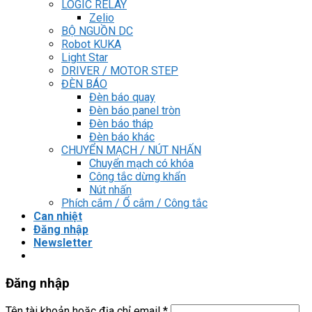
LOGIC RELAY
Zelio
BỘ NGUỒN DC
Robot KUKA
Light Star
DRIVER / MOTOR STEP
ĐÈN BÁO
Đèn báo quay
Đèn báo panel tròn
Đèn báo tháp
Đèn báo khác
CHUYỂN MẠCH / NÚT NHẤN
Chuyển mạch có khóa
Công tắc dừng khẩn
Nút nhấn
Phích cắm / Ổ cắm / Công tắc
Can nhiệt
Đăng nhập
Newsletter
Đăng nhập
Tên tài khoản hoặc địa chỉ email
*