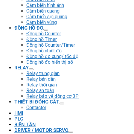
Cảm biến hình ảnh
Cảm biến quang
Cảm biến sợi quang
Cảm biến vùng
ĐỒNG HỒ ĐO
Đồng hồ Counter
Đồng hồ Timer
Đồng hồ Counter/Timer
Đồng hồ nhiệt độ
Đồng hồ đo xung/ tốc độ
Đồng hồ đo hiển thị số
RELAY
Relay trung gian
Relay bán dẫn
Relay thời gian
Relay an toàn
Relay bảo vệ động cơ 3P
THIẾT BỊ ĐÓNG CẮT
Contactor
HMI
PLC
BIẾN TẦN
DRIVER / MOTOR SERVO