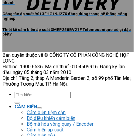
nhanh
Công tắc áp suất 9013FHG19J27X đáng dùng trong hệ thống công
nghiệp
Thiết kế cảm biến áp suất XMEP250BV21F Telemecanique có gì đặc
biệt?
Bản quyền thuộc về © CÔNG TY CỔ PHẦN CÔNG NGHỆ HỢP
LONG.
Hotline: 1900 6536. Mã số thuế: 0104509916. Đăng ký lần
đầu: ngày 05 tháng 03 năm 2010.
Địa chỉ: Tầng 2, tháp A Mandarin Garden 2, số 99 phố Tân Mai,
Phường Tương Mai, TP. Hà Nội.
Tìm
kiếm:
CẢM BIẾN
Cảm biến tiệm cận
Bộ điều khiển cảm biến
Bộ mã hóa vòng quay / Encoder
Cảm biến áp suất
Cảm biến cửa