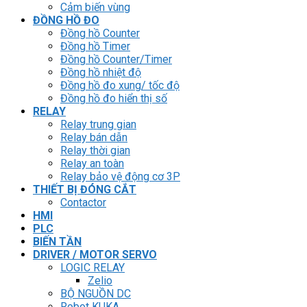
Cảm biến vùng
ĐỒNG HỒ ĐO
Đồng hồ Counter
Đồng hồ Timer
Đồng hồ Counter/Timer
Đồng hồ nhiệt độ
Đồng hồ đo xung/ tốc độ
Đồng hồ đo hiển thị số
RELAY
Relay trung gian
Relay bán dẫn
Relay thời gian
Relay an toàn
Relay bảo vệ động cơ 3P
THIẾT BỊ ĐÓNG CẮT
Contactor
HMI
PLC
BIẾN TẦN
DRIVER / MOTOR SERVO
LOGIC RELAY
Zelio
BỘ NGUỒN DC
Robot KUKA