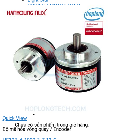
DRIVER / MOTOR STEP
ĐÈN BÁO
Đèn báo quay
Đèn báo panel tròn
Đèn báo tháp
Đèn báo khác
CHUYỂN MẠCH / NÚT NHẤN
Chuyển mạch có khóa
Công tắc dừng khẩn
Nút nhấn
Phích cắm / Ổ cắm / Công tắc
Can nhiệt
Tìm
kiếm:
0
Giỏ hàng
Quick View
Chưa có sản phẩm trong giỏ hàng.
Bộ mã hóa vòng quay / Encoder