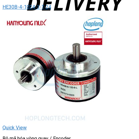
HE30B-4-1024-3-T-24
Quick View
Bộ mã hóa vòng quay / Encoder