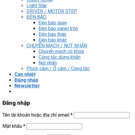
Light Star
DRIVER / MOTOR STEP
ĐÈN BÁO
Đèn báo quay
Đèn báo panel tròn
Đèn báo tháp
Đèn báo khác
CHUYỂN MẠCH / NÚT NHẤN
Chuyển mạch có khóa
Công tắc dừng khẩn
Nút nhấn
Phích cắm / Ổ cắm / Công tắc
Can nhiệt
Đăng nhập
Newsletter
Đăng nhập
Tên tài khoản hoặc địa chỉ email
*
Mật khẩu
*