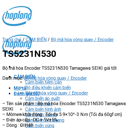
Skip
to
content
Trang chủ
/
CẢM BIẾN
/
Bộ mã hóa vòng quay / Encoder
TS5231N530
Bộ mã hóa Encoder TS5231N530 Tamagawa SEIKI giá tốt
CẢM BIẾN
Danh mục:
Bộ mã hóa vòng quay / Encoder
Cảm biến tiệm cận
Bộ điều khiển cảm biến
Mô tả
Bộ mã hóa vòng quay / Encoder
Đánh giá (0)
Cảm biến áp suất
– Tên sản phẩm : Bộ mã hóa Encoder TS5231N530 Tamagawa
Cảm biến cửa
SEIKI
Cảm biến hình ảnh
– Mômen khởi động : Tối đa 5.9×10^-3 N.m (Tối đa 60gf.cm)
Cảm biến quang
– Điện áp cấp : DC + 5V±5%
Cảm biến sợi quang
– Dòng : OIH48
Cảm biến vùng