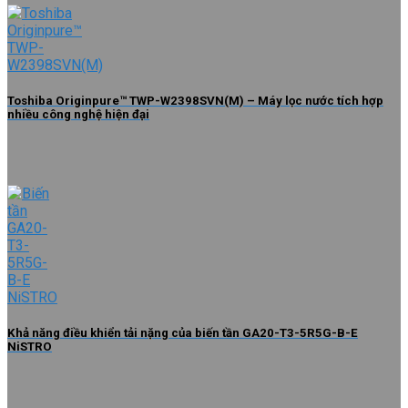
Toshiba Originpure™ TWP-W2398SVN(M) – Máy lọc nước tích hợp
nhiều công nghệ hiện đại
Khả năng điều khiển tải nặng của biến tần GA20-T3-5R5G-B-E
NiSTRO