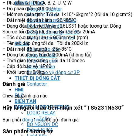
– Pha đầu ra : Pha A, B, Z, U, V, W
ĐỒNG HỒ ĐO
– Độ phân giải : 3.000C/T
Đồng hồ Counter
– Mômen quán tính : Tối đa 1×10^-6kg.m^2 (tối đa 10 g.cm^2)
Đồng hồ Timer
– Dải nhiệt độ vận hành : -20~85°C
Đồng hồ Counter/Timer
– Dạng đầu ra Line Driver : 26LS31 hoặc tương tự, Dòng
Đồng hồ nhiệt độ
Source tối đa 20mA, Dòng Sink tối đa 20mA
Đồng hồ đo xung/ tốc độ
– Tốc độ quay tối đa : 6.000min^-1 (rpm)
Đồng hồ đo hiển thị số
– Tần số đáp ứng tối đa : Tối đa 200kHz
RELAY
– Dải nhiệt độ lưu trữ : -25~85°C
Relay trung gian
– Dòng tiêu thụ : Tối đa 200mA (không tải)
Relay bán dẫn
– Thời gian lên/xuống : Tối đa 100nsec
Relay thời gian
– Cấp độ bảo vệ : IP40
Relay an toàn
– Khối lượng : 0.3kg
Relay bảo vệ động cơ 3P
THIẾT BỊ ĐÓNG CẮT
Đánh giá
Contactor
HMI
PLC
Chưa có đánh giá nào.
BIẾN TẦN
DRIVER / MOTOR SERVO
Hãy là người đầu tiên nhận xét “TS5231N530”
LOGIC RELAY
Zelio
Bạn phải
đăng nhập
để gửi đánh giá.
BỘ NGUỒN DC
Robot KUKA
Sản phẩm tương tự
Light Star