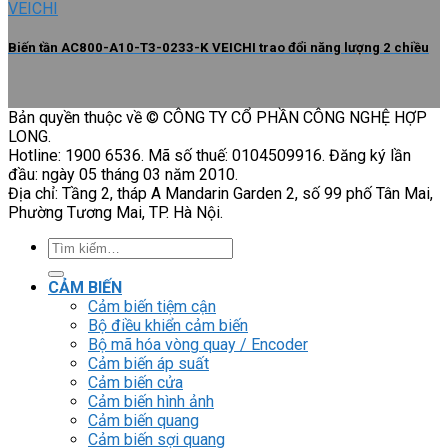
Biến tần AC800-A10-T3-0233-K VEICHI trao đổi năng lượng 2 chiều
Bản quyền thuộc về © CÔNG TY CỔ PHẦN CÔNG NGHỆ HỢP
LONG.
Hotline: 1900 6536. Mã số thuế: 0104509916. Đăng ký lần
đầu: ngày 05 tháng 03 năm 2010.
Địa chỉ: Tầng 2, tháp A Mandarin Garden 2, số 99 phố Tân Mai,
Phường Tương Mai, TP. Hà Nội.
Tìm
kiếm:
CẢM BIẾN
Cảm biến tiệm cận
Bộ điều khiển cảm biến
Bộ mã hóa vòng quay / Encoder
Cảm biến áp suất
Cảm biến cửa
Cảm biến hình ảnh
Cảm biến quang
Cảm biến sợi quang