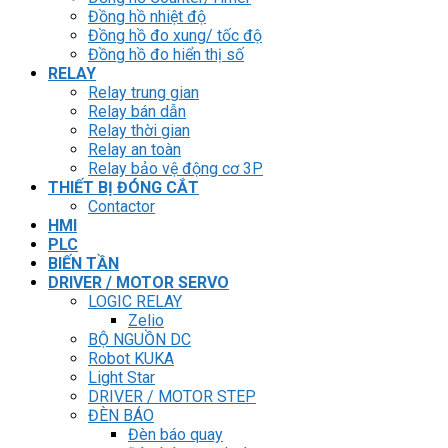
Đồng hồ nhiệt độ
Đồng hồ đo xung/ tốc độ
Đồng hồ đo hiển thị số
RELAY
Relay trung gian
Relay bán dẫn
Relay thời gian
Relay an toàn
Relay bảo vệ động cơ 3P
THIẾT BỊ ĐÓNG CẮT
Contactor
HMI
PLC
BIẾN TẦN
DRIVER / MOTOR SERVO
LOGIC RELAY
Zelio
BỘ NGUỒN DC
Robot KUKA
Light Star
DRIVER / MOTOR STEP
ĐÈN BÁO
Đèn báo quay