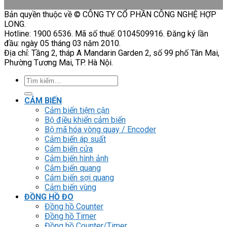
Bản quyền thuộc về © CÔNG TY CỔ PHẦN CÔNG NGHỆ HỢP
LONG.
Hotline: 1900 6536. Mã số thuế: 0104509916. Đăng ký lần
đầu: ngày 05 tháng 03 năm 2010.
Địa chỉ: Tầng 2, tháp A Mandarin Garden 2, số 99 phố Tân Mai,
Phường Tương Mai, TP. Hà Nội.
Tìm
kiếm:
CẢM BIẾN
Cảm biến tiệm cận
Bộ điều khiển cảm biến
Bộ mã hóa vòng quay / Encoder
Cảm biến áp suất
Cảm biến cửa
Cảm biến hình ảnh
Cảm biến quang
Cảm biến sợi quang
Cảm biến vùng
ĐỒNG HỒ ĐO
Đồng hồ Counter
Đồng hồ Timer
Đồng hồ Counter/Timer