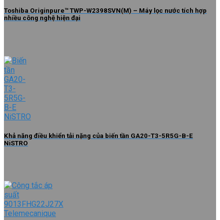
Toshiba Originpure™ TWP-W2398SVN(M) – Máy lọc nước tích hợp
nhiều công nghệ hiện đại
Khả năng điều khiển tải nặng của biến tần GA20-T3-5R5G-B-E
NiSTRO