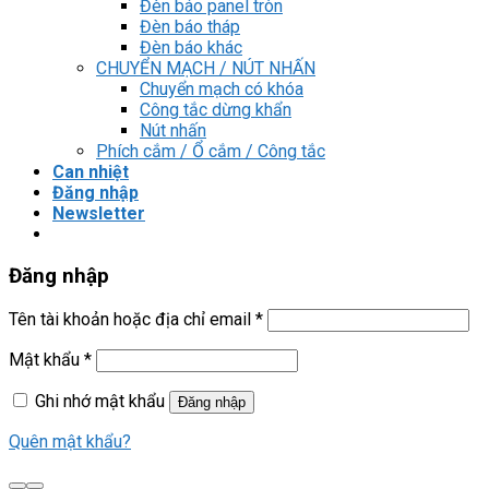
Đèn báo panel tròn
Đèn báo tháp
Đèn báo khác
CHUYỂN MẠCH / NÚT NHẤN
Chuyển mạch có khóa
Công tắc dừng khẩn
Nút nhấn
Phích cắm / Ổ cắm / Công tắc
Can nhiệt
Đăng nhập
Newsletter
Đăng nhập
Tên tài khoản hoặc địa chỉ email
*
Mật khẩu
*
Ghi nhớ mật khẩu
Đăng nhập
Quên mật khẩu?