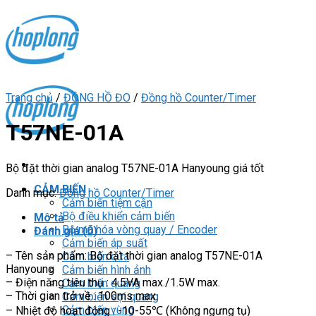
Skip
to
content
Trang chủ
/
ĐỒNG HỒ ĐO
/
Đồng hồ Counter/Timer
T57NE-01A
Bộ đặt thời gian analog T57NE-01A Hanyoung giá tốt
CẢM BIẾN
Danh mục:
Đồng hồ Counter/Timer
Cảm biến tiệm cận
Bộ điều khiển cảm biến
Mô tả
Bộ mã hóa vòng quay / Encoder
Đánh giá (0)
Cảm biến áp suất
– Tên sản phẩm: Bộ đặt thời gian analog T57NE-01A
Cảm biến cửa
Hanyoung
Cảm biến hình ảnh
– Điện năng tiêu thụ : 4.5VA max./1.5W max.
Cảm biến quang
– Thời gian trở về : 100ms max.
Cảm biến sợi quang
Cảm biến vùng
– Nhiệt độ hoạt động : -10-55℃ (Không ngưng tụ)