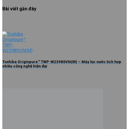
Bài viết gần đây
Toshiba Originpure™ TWP-W2398SVN(M) – Máy lọc nước tích hợp
nhiều công nghệ hiện đại