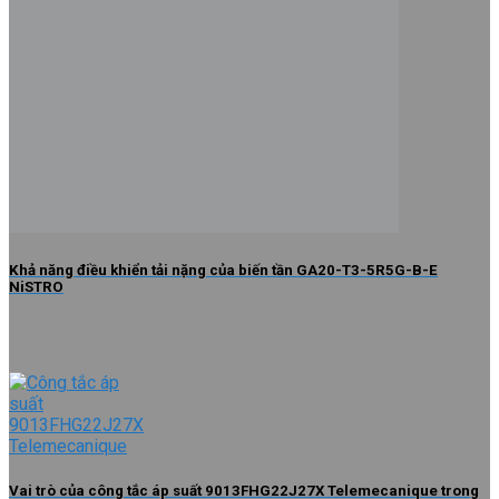
Khả năng điều khiển tải nặng của biến tần GA20-T3-5R5G-B-E
NiSTRO
Vai trò của công tắc áp suất 9013FHG22J27X Telemecanique trong
công nghiệp