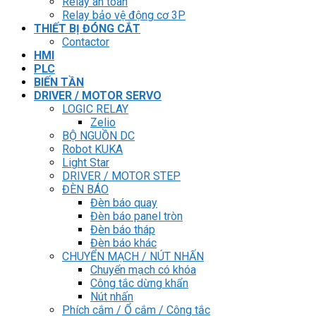
Light Star
DRIVER / MOTOR STEP
ĐÈN BÁO
Đèn báo quay
Đèn báo panel tròn
Đèn báo tháp
Đèn báo khác
CHUYỂN MẠCH / NÚT NHẤN
Chuyển mạch có khóa
Công tắc dừng khẩn
Nút nhấn
Phích cắm / Ổ cắm / Công tắc
Can nhiệt
Đăng nhập
Newsletter
Đăng nhập
Tên tài khoản hoặc địa chỉ email
*
Mật khẩu
*
Ghi nhớ mật khẩu