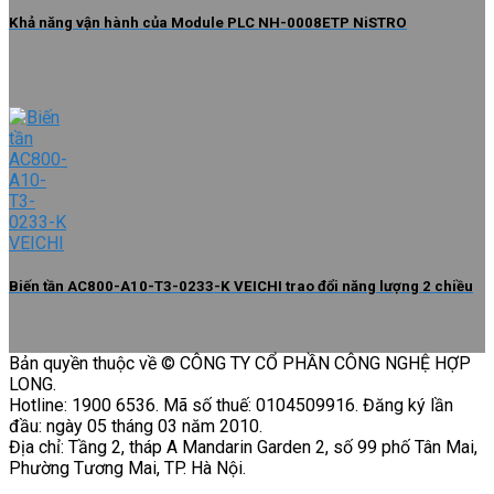
Biến tần AC800-A10-T3-0233-K VEICHI trao đổi năng lượng 2 chiều
Bản quyền thuộc về © CÔNG TY CỔ PHẦN CÔNG NGHỆ HỢP
LONG.
Hotline: 1900 6536. Mã số thuế: 0104509916. Đăng ký lần
đầu: ngày 05 tháng 03 năm 2010.
Địa chỉ: Tầng 2, tháp A Mandarin Garden 2, số 99 phố Tân Mai,
Phường Tương Mai, TP. Hà Nội.
Tìm
kiếm:
CẢM BIẾN
Cảm biến tiệm cận
Bộ điều khiển cảm biến
Bộ mã hóa vòng quay / Encoder
Cảm biến áp suất
Cảm biến cửa
Cảm biến hình ảnh
Cảm biến quang
Cảm biến sợi quang