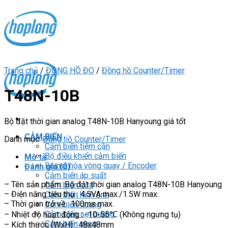
Skip
to
content
Trang chủ
/
ĐỒNG HỒ ĐO
/
Đồng hồ Counter/Timer
T48N-10B
Bộ đặt thời gian analog T48N-10B Hanyoung giá tốt
CẢM BIẾN
Danh mục:
Đồng hồ Counter/Timer
Cảm biến tiệm cận
Bộ điều khiển cảm biến
Mô tả
Bộ mã hóa vòng quay / Encoder
Đánh giá (0)
Cảm biến áp suất
– Tên sản phẩm: Bộ đặt thời gian analog T48N-10B Hanyoung
Cảm biến cửa
– Điện năng tiêu thụ : 4.5VA max./1.5W max.
Cảm biến hình ảnh
– Thời gian trở về : 100ms max.
Cảm biến quang
Cảm biến sợi quang
– Nhiệt độ hoạt động : -10-55℃ (Không ngưng tụ)
Cảm biến vùng
– Kích thước (WxH) : 48x48mm