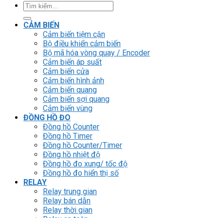
Cảm biến vùng
ĐỒNG HỒ ĐO
Đồng hồ Counter
Đồng hồ Timer
Đồng hồ Counter/Timer
Đồng hồ nhiệt độ
Đồng hồ đo xung/ tốc độ
Đồng hồ đo hiển thị số
RELAY
Relay trung gian
Relay bán dẫn
Relay thời gian
Relay an toàn
Relay bảo vệ động cơ 3P
THIẾT BỊ ĐÓNG CẮT
Contactor
HMI
PLC
BIẾN TẦN
DRIVER / MOTOR SERVO
LOGIC RELAY
Zelio
BỘ NGUỒN DC
Robot KUKA