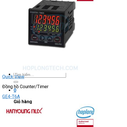
DRIVER / MOTOR STEP
ĐÈN BÁO
Đèn báo quay
Đèn báo panel tròn
Đèn báo tháp
Đèn báo khác
CHUYỂN MẠCH / NÚT NHẤN
Chuyển mạch có khóa
Công tắc dừng khẩn
Nút nhấn
Phích cắm / Ổ cắm / Công tắc
Can nhiệt
Tìm
Quick View
kiếm:
Đồng hồ Counter/Timer
0
GE4-T6A
Giỏ hàng
Chưa có sản phẩm trong giỏ hàng.