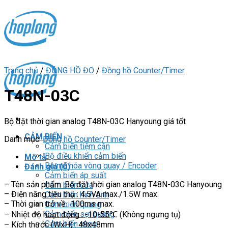
Skip
to
content
Trang chủ
/
ĐỒNG HỒ ĐO
/
Đồng hồ Counter/Timer
T48N-03C
Bộ đặt thời gian analog T48N-03C Hanyoung giá tốt
CẢM BIẾN
Danh mục:
Đồng hồ Counter/Timer
Cảm biến tiệm cận
Bộ điều khiển cảm biến
Mô tả
Bộ mã hóa vòng quay / Encoder
Đánh giá (0)
Cảm biến áp suất
– Tên sản phẩm: Bộ đặt thời gian analog T48N-03C Hanyoung
Cảm biến cửa
– Điện năng tiêu thụ : 4.5VA max./1.5W max.
Cảm biến hình ảnh
– Thời gian trở về : 100ms max.
Cảm biến quang
Cảm biến sợi quang
– Nhiệt độ hoạt động : -10-55℃ (Không ngưng tụ)
Cảm biến vùng
– Kích thước (WxH) : 48x48mm