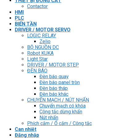
THIẾT BỊ ĐÓNG CẮT
Contactor
HMI
PLC
BIẾN TẦN
DRIVER / MOTOR SERVO
LOGIC RELAY
Zelio
BỘ NGUỒN DC
Robot KUKA
Light Star
DRIVER / MOTOR STEP
ĐÈN BÁO
Đèn báo quay
Đèn báo panel tròn
Đèn báo tháp
Đèn báo khác
CHUYỂN MẠCH / NÚT NHẤN
Chuyển mạch có khóa
Công tắc dừng khẩn
Nút nhấn
Phích cắm / Ổ cắm / Công tắc
Can nhiệt
Đăng nhập