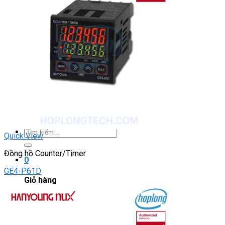
DRIVER / MOTOR STEP
ĐÈN BÁO
Đèn báo quay
Đèn báo panel tròn
Đèn báo tháp
Đèn báo khác
CHUYỂN MẠCH / NÚT NHẤN
Chuyển mạch có khóa
Công tắc dừng khẩn
Nút nhấn
Phích cắm / Ổ cắm / Công tắc
Can nhiệt
Tìm
Quick View
kiếm:
Đồng hồ Counter/Timer
0
GE4-P61D
Giỏ hàng
Chưa có sản phẩm trong giỏ hàng.