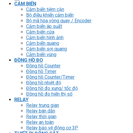
CẢM BIẾN
Cảm biến tiệm cận
Bộ điều khiển cảm biến
Bộ mã hóa vòng quay / Encoder
Cảm biến áp suất
Cảm biến cửa
Cảm biến hình ảnh
Cảm biến quang
Cảm biến sợi quang
Cảm biến vùng
ĐỒNG HỒ ĐO
Đồng hồ Counter
Đồng hồ Timer
Đồng hồ Counter/Timer
Đồng hồ nhiệt độ
Đồng hồ đo xung/ tốc độ
Đồng hồ đo hiển thị số
RELAY
Relay trung gian
Relay bán dẫn
Relay thời gian
Relay an toàn
Relay bảo vệ động cơ 3P