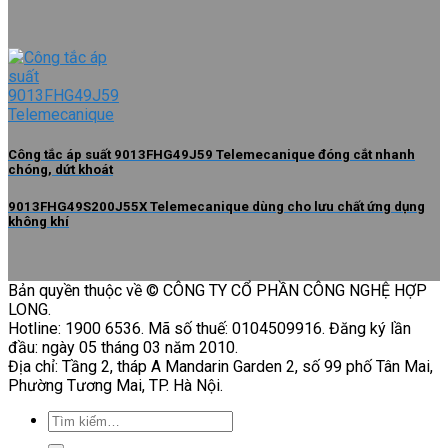
Công tắc áp suất 9013FHG49J59 Telemecanique đóng cắt nhanh
chóng, dứt khoát
9013FHG49S200J55X Telemecanique dùng cho lưu chất ứng dụng
không khí
Bản quyền thuộc về © CÔNG TY CỔ PHẦN CÔNG NGHỆ HỢP
LONG.
Hotline: 1900 6536. Mã số thuế: 0104509916. Đăng ký lần
đầu: ngày 05 tháng 03 năm 2010.
Địa chỉ: Tầng 2, tháp A Mandarin Garden 2, số 99 phố Tân Mai,
Phường Tương Mai, TP. Hà Nội.
Tìm
kiếm: