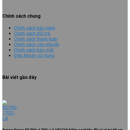
Chính sách chung
Chính sách bảo hành
Chính sách đổi trả
Chính sách thanh toán
Chính sách vận chuyển
Chính sách bảo mật
Điều khoản sử dụng
Bài viết gần đây
Servo Drive SD700-170D-LA VEICHI kiểm soát tốc độ và vị trí tối ưu