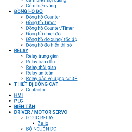
Cảm biến sợi quang
Cảm biến vùng
ĐỒNG HỒ ĐO
Đồng hồ Counter
Đồng hồ Timer
Đồng hồ Counter/Timer
Đồng hồ nhiệt độ
Đồng hồ đo xung/ tốc độ
Đồng hồ đo hiển thị số
RELAY
Relay trung gian
Relay bán dẫn
Relay thời gian
Relay an toàn
Relay bảo vệ động cơ 3P
THIẾT BỊ ĐÓNG CẮT
Contactor
HMI
PLC
BIẾN TẦN
DRIVER / MOTOR SERVO
LOGIC RELAY
Zelio
BỘ NGUỒN DC