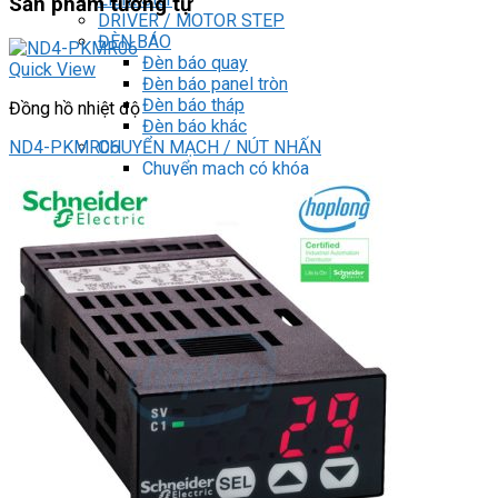
Sản phẩm tương tự
DRIVER / MOTOR STEP
ĐÈN BÁO
Đèn báo quay
Quick View
Đèn báo panel tròn
Đèn báo tháp
Đồng hồ nhiệt độ
Đèn báo khác
CHUYỂN MẠCH / NÚT NHẤN
ND4-PKMR06
Chuyển mạch có khóa
Công tắc dừng khẩn
Nút nhấn
Phích cắm / Ổ cắm / Công tắc
Can nhiệt
Tìm
kiếm:
0
Giỏ hàng
Chưa có sản phẩm trong giỏ hàng.