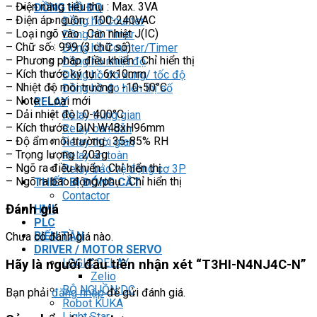
– Điện năng tiêu thụ : Max. 3VA
ĐỒNG HỒ ĐO
– Điện áp nguồn : 100-240VAC
Đồng hồ Counter
– Loại ngõ vào : Can nhiệt J(IC)
Đồng hồ Timer
– Chữ số : 999 (3 chữ số)
Đồng hồ Counter/Timer
– Phương pháp điều khiển : Chỉ hiển thị
Đồng hồ nhiệt độ
– Kích thước ký tự : 6x10mm
Đồng hồ đo xung/ tốc độ
– Nhiệt độ môi trường : -10-50°C
Đồng hồ đo hiển thị số
– Note : Loại mới
RELAY
– Dải nhiệt độ : 0-400°C
Relay trung gian
– Kích thước : DIN W48xH96mm
Relay bán dẫn
– Độ ẩm môi trường : 35-85% RH
Relay thời gian
– Trọng lượng : 203g
Relay an toàn
– Ngõ ra điều khiển : Chỉ hiển thị
Relay bảo vệ động cơ 3P
– Ngõ ra báo động/phụ : Chỉ hiển thị
THIẾT BỊ ĐÓNG CẮT
Contactor
Đánh giá
HMI
PLC
BIẾN TẦN
Chưa có đánh giá nào.
DRIVER / MOTOR SERVO
LOGIC RELAY
Hãy là người đầu tiên nhận xét “T3HI-N4NJ4C-N”
Zelio
BỘ NGUỒN DC
Bạn phải
đăng nhập
để gửi đánh giá.
Robot KUKA
Light Star