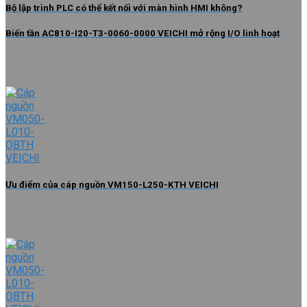
Bộ lập trình PLC có thể kết nối với màn hình HMI không?
Biến tần AC810-I20-T3-0060-0000 VEICHI mở rộng I/O linh hoạt
Ưu điểm của cáp nguồn VM150-L250-KTH VEICHI