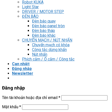
Robot KUKA
Light Star
DRIVER / MOTOR STEP
ĐÈN BÁO
Đèn báo quay
Đèn báo panel tròn
Đèn báo tháp
Đèn báo khác
CHUYỂN MẠCH / NÚT NHẤN
Chuyển mạch có khóa
Công tắc dừng khẩn
Nút nhấn
Phích cắm / Ổ cắm / Công tắc
Can nhiệt
Đăng nhập
Newsletter
Đăng nhập
Tên tài khoản hoặc địa chỉ email
*
Mật khẩu
*