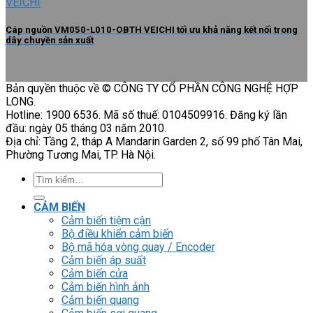
Cáp nguồn VM050-L010-OBTH VEICHI tối ưu khả năng kết nối trong
dây chuyền sản xuất
Bản quyền thuộc về © CÔNG TY CỔ PHẦN CÔNG NGHỆ HỢP
LONG.
Hotline: 1900 6536. Mã số thuế: 0104509916. Đăng ký lần
đầu: ngày 05 tháng 03 năm 2010.
Địa chỉ: Tầng 2, tháp A Mandarin Garden 2, số 99 phố Tân Mai,
Phường Tương Mai, TP. Hà Nội.
Tìm
kiếm:
CẢM BIẾN
Cảm biến tiệm cận
Bộ điều khiển cảm biến
Bộ mã hóa vòng quay / Encoder
Cảm biến áp suất
Cảm biến cửa
Cảm biến hình ảnh
Cảm biến quang