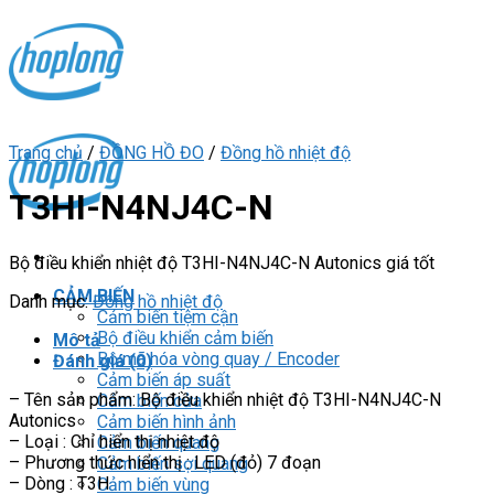
Skip
to
content
Trang chủ
/
ĐỒNG HỒ ĐO
/
Đồng hồ nhiệt độ
T3HI-N4NJ4C-N
Bộ điều khiển nhiệt độ T3HI-N4NJ4C-N Autonics giá tốt
CẢM BIẾN
Danh mục:
Đồng hồ nhiệt độ
Cảm biến tiệm cận
Bộ điều khiển cảm biến
Mô tả
Bộ mã hóa vòng quay / Encoder
Đánh giá (0)
Cảm biến áp suất
– Tên sản phẩm: Bộ điều khiển nhiệt độ T3HI-N4NJ4C-N
Cảm biến cửa
Autonics
Cảm biến hình ảnh
– Loại : Chỉ hiển thị nhiệt độ
Cảm biến quang
– Phương thức hiển thị : LED (đỏ) 7 đoạn
Cảm biến sợi quang
– Dòng : T3H
Cảm biến vùng