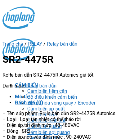
Skip
to
content
Trang chủ
/
RELAY
/
Relay bán dẫn
SR2-4475R
Rơ le bán dẫn SR2-4475R Autonics giá tốt
CẢM BIẾN
Danh mục:
Relay bán dẫn
Cảm biến tiệm cận
Mô tả
Bộ điều khiển cảm biến
Đánh giá (0)
Bộ mã hóa vòng quay / Encoder
Cảm biến áp suất
– Tên sản phẩm: Rơ le bán dẫn SR2-4475R Autonics
Cảm biến cửa
– Loại : Loại tản nhiệt có thể tháo rời
Cảm biến hình ảnh
– Điện áp tải định mức : 48-480VAC
Cảm biến quang
– Dòng : SR2
Cảm biến sợi quang
– Điện áp ngõ vào định mức : 90-240VAC
Cảm biến vùng