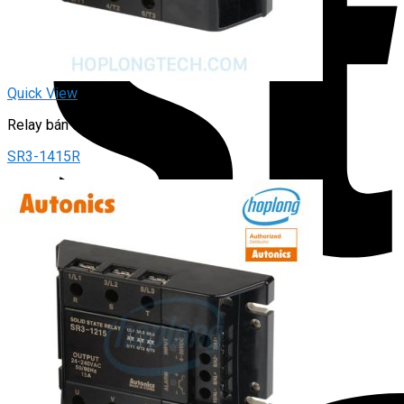
Quick View
Relay bán dẫn
SR3-1415R