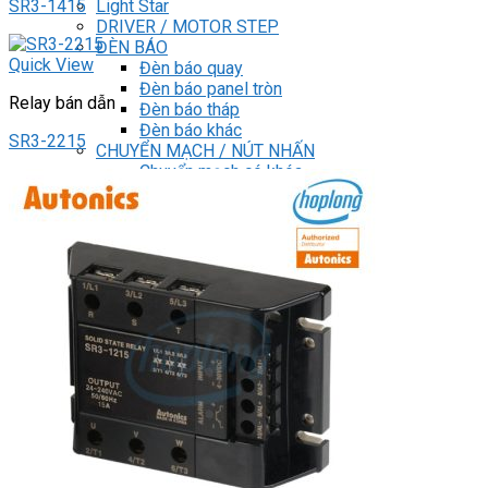
Light Star
SR3-1415
DRIVER / MOTOR STEP
ĐÈN BÁO
Quick View
Đèn báo quay
Đèn báo panel tròn
Relay bán dẫn
Đèn báo tháp
Đèn báo khác
SR3-2215
CHUYỂN MẠCH / NÚT NHẤN
Chuyển mạch có khóa
Công tắc dừng khẩn
Nút nhấn
Phích cắm / Ổ cắm / Công tắc
Can nhiệt
Tìm
kiếm:
0
Giỏ hàng
Chưa có sản phẩm trong giỏ hàng.