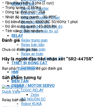
– Pha điều khiển : 3 pha (2 cực)
ĐỒNG HỒ ĐO
– Trọng lượng : 0.365kg
Đồng hồ Counter
– Dòng tải định mức : 75A
Đồng hồ Timer
– Nhiệt độ xung quanh : -30-80℃
Đồng hồ Counter/Timer
– Độ bền điện môi : 4000VAC 50/60Hz 1 phút
Đồng hồ nhiệt độ
– Độ ẩm xung quanh : 45-85%RH
Đồng hồ đo xung/ tốc độ
– Tính năng : Bật random
Đồng hồ đo hiển thị số
RELAY
Đánh giá
Relay trung gian
Relay bán dẫn
Relay thời gian
Chưa có đánh giá nào.
Relay an toàn
Relay bảo vệ động cơ 3P
Hãy là người đầu tiên nhận xét “SR2-4475R”
THIẾT BỊ ĐÓNG CẮT
Contactor
Bạn phải
đăng nhập
để gửi đánh giá.
HMI
PLC
Sản phẩm tương tự
BIẾN TẦN
DRIVER / MOTOR SERVO
LOGIC RELAY
Quick View
Zelio
BỘ NGUỒN DC
Relay bán dẫn
Robot KUKA