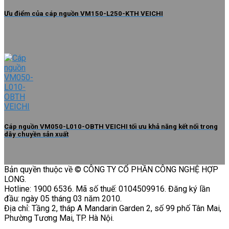
Ưu điểm của cáp nguồn VM150-L250-KTH VEICHI
Cáp nguồn VM050-L010-OBTH VEICHI tối ưu khả năng kết nối trong
dây chuyền sản xuất
Bản quyền thuộc về © CÔNG TY CỔ PHẦN CÔNG NGHỆ HỢP
LONG.
Hotline: 1900 6536. Mã số thuế: 0104509916. Đăng ký lần
đầu: ngày 05 tháng 03 năm 2010.
Địa chỉ: Tầng 2, tháp A Mandarin Garden 2, số 99 phố Tân Mai,
Phường Tương Mai, TP. Hà Nội.