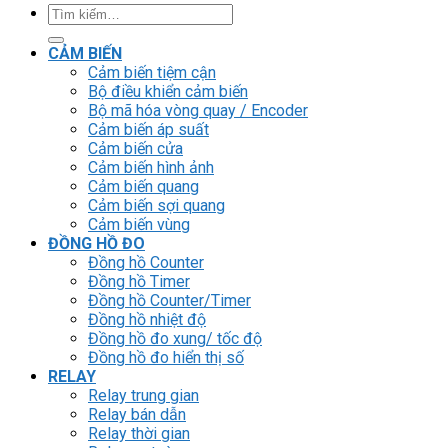
Tìm
kiếm:
CẢM BIẾN
Cảm biến tiệm cận
Bộ điều khiển cảm biến
Bộ mã hóa vòng quay / Encoder
Cảm biến áp suất
Cảm biến cửa
Cảm biến hình ảnh
Cảm biến quang
Cảm biến sợi quang
Cảm biến vùng
ĐỒNG HỒ ĐO
Đồng hồ Counter
Đồng hồ Timer
Đồng hồ Counter/Timer
Đồng hồ nhiệt độ
Đồng hồ đo xung/ tốc độ
Đồng hồ đo hiển thị số
RELAY
Relay trung gian
Relay bán dẫn
Relay thời gian