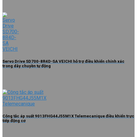
Servo Drive SD700-8R4D-SA VEICHI hỗ trợ điều khiển chính xác
trong dây chuyền tự động
Công tắc áp suất 9013FHG44J55M1X Telemecanique điều khiển trực
tiếp động cơ