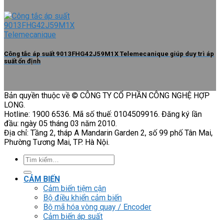
Công tắc áp suất 9013FHG42J59M1X Telemecanique giúp duy trì áp
suất ổn định
Bản quyền thuộc về © CÔNG TY CỔ PHẦN CÔNG NGHỆ HỢP
LONG.
Hotline: 1900 6536. Mã số thuế: 0104509916. Đăng ký lần
đầu: ngày 05 tháng 03 năm 2010.
Địa chỉ: Tầng 2, tháp A Mandarin Garden 2, số 99 phố Tân Mai,
Phường Tương Mai, TP. Hà Nội.
Tìm
kiếm:
CẢM BIẾN
Cảm biến tiệm cận
Bộ điều khiển cảm biến
Bộ mã hóa vòng quay / Encoder
Cảm biến áp suất