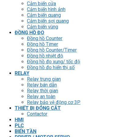
Cảm biến cửa
Cảm biến hình ảnh
Cảm biến quang
Cảm biến sợi quang
Cảm biến vùng
ĐỒNG HỒ ĐO
Đồng hồ Counter
Đồng hồ Timer
Đồng hồ Counter/Timer
Đồng hồ nhiệt độ
Đồng hồ đo xung/ tốc độ
Đồng hồ đo hiển thị số
RELAY
Relay trung gian
Relay bán dẫn
Relay thời gian
Relay an toàn
Relay bảo vệ động cơ 3P
THIẾT BỊ ĐÓNG CẮT
Contactor
HMI
PLC
BIẾN TẦN