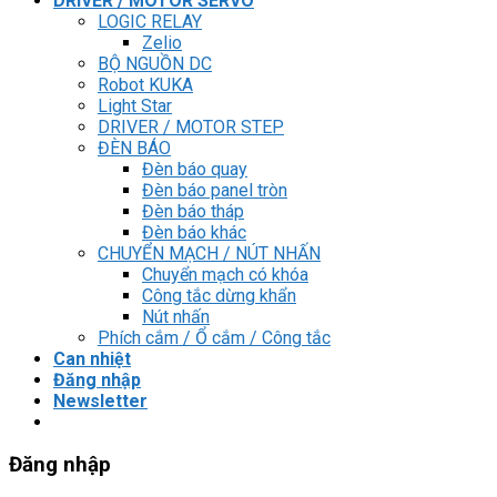
DRIVER / MOTOR SERVO
LOGIC RELAY
Zelio
BỘ NGUỒN DC
Robot KUKA
Light Star
DRIVER / MOTOR STEP
ĐÈN BÁO
Đèn báo quay
Đèn báo panel tròn
Đèn báo tháp
Đèn báo khác
CHUYỂN MẠCH / NÚT NHẤN
Chuyển mạch có khóa
Công tắc dừng khẩn
Nút nhấn
Phích cắm / Ổ cắm / Công tắc
Can nhiệt
Đăng nhập
Newsletter
Đăng nhập