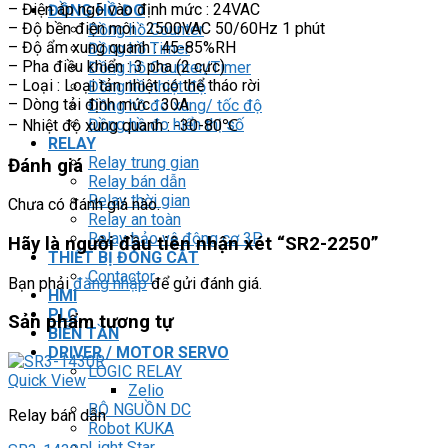
– Điện áp ngõ vào định mức : 24VAC
ĐỒNG HỒ ĐO
– Độ bền điện môi : 2500VAC 50/60Hz 1 phút
Đồng hồ Counter
– Độ ẩm xung quanh : 45-85%RH
Đồng hồ Timer
– Pha điều khiển : 3 pha (2 cực)
Đồng hồ Counter/Timer
– Loại : Loại tản nhiệt có thể tháo rời
Đồng hồ nhiệt độ
– Dòng tải định mức : 30A
Đồng hồ đo xung/ tốc độ
Đồng hồ đo hiển thị số
– Nhiệt độ xung quanh : -30-80℃
RELAY
Relay trung gian
Đánh giá
Relay bán dẫn
Relay thời gian
Chưa có đánh giá nào.
Relay an toàn
Relay bảo vệ động cơ 3P
Hãy là người đầu tiên nhận xét “SR2-2250”
THIẾT BỊ ĐÓNG CẮT
Contactor
Bạn phải
đăng nhập
để gửi đánh giá.
HMI
PLC
Sản phẩm tương tự
BIẾN TẦN
DRIVER / MOTOR SERVO
LOGIC RELAY
Quick View
Zelio
BỘ NGUỒN DC
Relay bán dẫn
Robot KUKA
Light Star