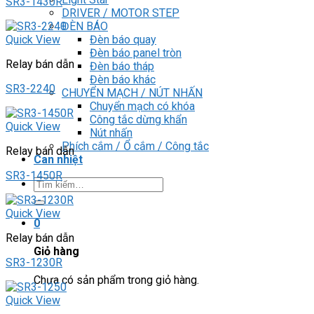
SR3-1430R
DRIVER / MOTOR STEP
ĐÈN BÁO
Đèn báo quay
Quick View
Đèn báo panel tròn
Relay bán dẫn
Đèn báo tháp
Đèn báo khác
SR3-2240
CHUYỂN MẠCH / NÚT NHẤN
Chuyển mạch có khóa
Công tắc dừng khẩn
Quick View
Nút nhấn
Phích cắm / Ổ cắm / Công tắc
Relay bán dẫn
Can nhiệt
SR3-1450R
Tìm
kiếm:
Quick View
0
Relay bán dẫn
Giỏ hàng
SR3-1230R
Chưa có sản phẩm trong giỏ hàng.
Quick View