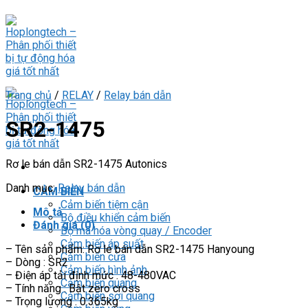
Skip
to
content
Trang chủ
/
RELAY
/
Relay bán dẫn
SR2-1475
Rơ le bán dẫn SR2-1475 Autonics
Danh mục:
Relay bán dẫn
CẢM BIẾN
Cảm biến tiệm cận
Mô tả
Bộ điều khiển cảm biến
Đánh giá (0)
Bộ mã hóa vòng quay / Encoder
Cảm biến áp suất
– Tên sản phẩm: Rơ le bán dẫn SR2-1475 Hanyoung
Cảm biến cửa
– Dòng : SR2
Cảm biến hình ảnh
– Điện áp tải định mức : 48-480VAC
Cảm biến quang
– Tính năng : Bật zero cross
Cảm biến sợi quang
– Trọng lượng : 0.365kg