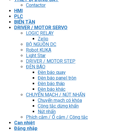
Contactor
HMI
PLC
BIẾN TẦN
DRIVER / MOTOR SERVO
LOGIC RELAY
Zelio
BỘ NGUỒN DC
Robot KUKA
Light Star
DRIVER / MOTOR STEP
ĐÈN BÁO
Đèn báo quay
Đèn báo panel tròn
Đèn báo tháp
Đèn báo khác
CHUYỂN MẠCH / NÚT NHẤN
Chuyển mạch có khóa
Công tắc dừng khẩn
Nút nhấn
Phích cắm / Ổ cắm / Công tắc
Can nhiệt
Đăng nhập