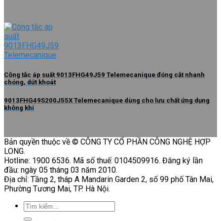
Công tắc áp suất 9013FHG49J59 Telemecanique đóng cắt nhanh
chóng, dứt khoát
9013FHG49S200J55X Telemecanique dùng cho lưu chất ứng dụng
không khí
Bản quyền thuộc về © CÔNG TY CỔ PHẦN CÔNG NGHỆ HỢP
LONG.
Hotline: 1900 6536. Mã số thuế: 0104509916. Đăng ký lần
đầu: ngày 05 tháng 03 năm 2010.
Địa chỉ: Tầng 2, tháp A Mandarin Garden 2, số 99 phố Tân Mai,
Phường Tương Mai, TP. Hà Nội.
Tìm
kiếm: