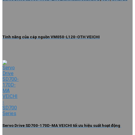
Tính năng của cáp nguồn VM050-L120-OTH VEICHI
Servo Drive SD700-170D-MA VEICHI tối ưu hiệu suất hoạt động