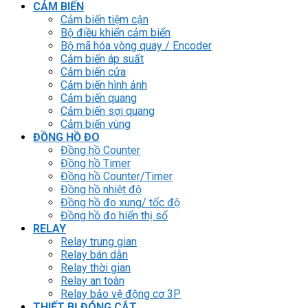
CẢM BIẾN
Cảm biến tiệm cận
Bộ điều khiển cảm biến
Bộ mã hóa vòng quay / Encoder
Cảm biến áp suất
Cảm biến cửa
Cảm biến hình ảnh
Cảm biến quang
Cảm biến sợi quang
Cảm biến vùng
ĐỒNG HỒ ĐO
Đồng hồ Counter
Đồng hồ Timer
Đồng hồ Counter/Timer
Đồng hồ nhiệt độ
Đồng hồ đo xung/ tốc độ
Đồng hồ đo hiển thị số
RELAY
Relay trung gian
Relay bán dẫn
Relay thời gian
Relay an toàn
Relay bảo vệ động cơ 3P
THIẾT BỊ ĐÓNG CẮT