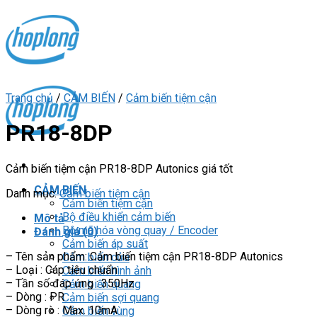
Skip
to
content
Trang chủ
/
CẢM BIẾN
/
Cảm biến tiệm cận
PR18-8DP
Cảm biến tiệm cận PR18-8DP Autonics giá tốt
CẢM BIẾN
Danh mục:
Cảm biến tiệm cận
Cảm biến tiệm cận
Bộ điều khiển cảm biến
Mô tả
Bộ mã hóa vòng quay / Encoder
Đánh giá (0)
Cảm biến áp suất
– Tên sản phẩm: Cảm biến tiệm cận PR18-8DP Autonics
Cảm biến cửa
– Loại : Cáp tiêu chuẩn
Cảm biến hình ảnh
– Tần số đáp ứng : 350Hz
Cảm biến quang
– Dòng : PR
Cảm biến sợi quang
– Dòng rò : Max. 10mA
Cảm biến vùng