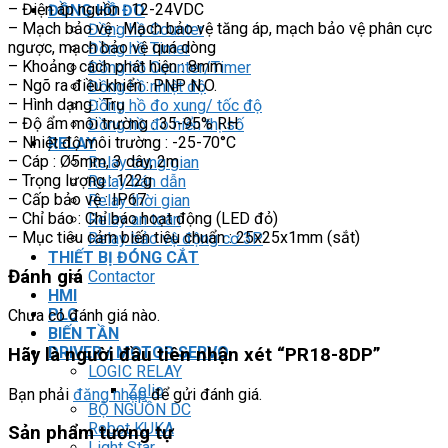
– Điện áp nguồn : 12-24VDC
ĐỒNG HỒ ĐO
– Mạch bảo vệ : Mạch bảo vệ tăng áp, mạch bảo vệ phân cực
Đồng hồ Counter
ngược, mạch bảo vệ quá dòng
Đồng hồ Timer
– Khoảng cách phát hiện : 8mm
Đồng hồ Counter/Timer
– Ngõ ra điều khiển : PNP N.O.
Đồng hồ nhiệt độ
– Hình dạng : Trụ
Đồng hồ đo xung/ tốc độ
– Độ ẩm môi trường : 35-95% RH
Đồng hồ đo hiển thị số
– Nhiệt độ môi trường : -25-70°C
RELAY
– Cáp : Ø5mm, 3 dây, 2m
Relay trung gian
– Trọng lượng : 122g
Relay bán dẫn
– Cấp bảo vệ : IP67
Relay thời gian
– Chỉ báo : Chỉ báo hoạt động (LED đỏ)
Relay an toàn
– Mục tiêu cảm biến tiêu chuẩn : 25x25x1mm (sắt)
Relay bảo vệ động cơ 3P
THIẾT BỊ ĐÓNG CẮT
Đánh giá
Contactor
HMI
PLC
Chưa có đánh giá nào.
BIẾN TẦN
DRIVER / MOTOR SERVO
Hãy là người đầu tiên nhận xét “PR18-8DP”
LOGIC RELAY
Zelio
Bạn phải
đăng nhập
để gửi đánh giá.
BỘ NGUỒN DC
Robot KUKA
Sản phẩm tương tự
Light Star