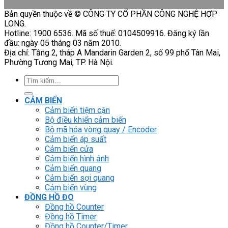
Bản quyền thuộc về © CÔNG TY CỔ PHẦN CÔNG NGHỆ HỢP
LONG.
Hotline: 1900 6536. Mã số thuế: 0104509916. Đăng ký lần
đầu: ngày 05 tháng 03 năm 2010.
Địa chỉ: Tầng 2, tháp A Mandarin Garden 2, số 99 phố Tân Mai,
Phường Tương Mai, TP. Hà Nội.
Tìm
kiếm:
CẢM BIẾN
Cảm biến tiệm cận
Bộ điều khiển cảm biến
Bộ mã hóa vòng quay / Encoder
Cảm biến áp suất
Cảm biến cửa
Cảm biến hình ảnh
Cảm biến quang
Cảm biến sợi quang
Cảm biến vùng
ĐỒNG HỒ ĐO
Đồng hồ Counter
Đồng hồ Timer
Đồng hồ Counter/Timer