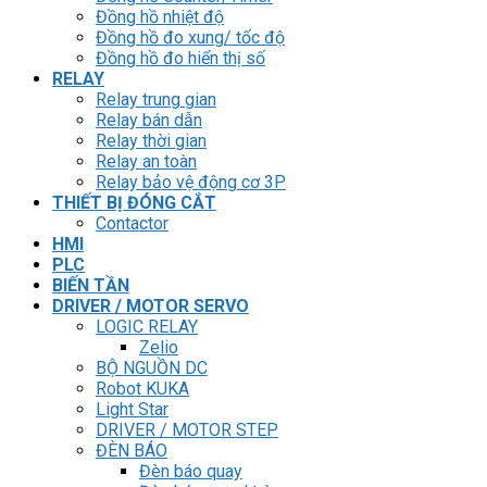
Đồng hồ nhiệt độ
Đồng hồ đo xung/ tốc độ
Đồng hồ đo hiển thị số
RELAY
Relay trung gian
Relay bán dẫn
Relay thời gian
Relay an toàn
Relay bảo vệ động cơ 3P
THIẾT BỊ ĐÓNG CẮT
Contactor
HMI
PLC
BIẾN TẦN
DRIVER / MOTOR SERVO
LOGIC RELAY
Zelio
BỘ NGUỒN DC
Robot KUKA
Light Star
DRIVER / MOTOR STEP
ĐÈN BÁO
Đèn báo quay