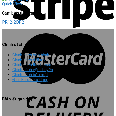
Quick View
Cảm biến tiệm cận
PR12-2DP2
Chính sách chung
Chính sách bảo hành
Chính sách đổi trả
Chính sách thanh toán
Chính sách vận chuyển
Chính sách bảo mật
Điều khoản sử dụng
Bài viết gần đây