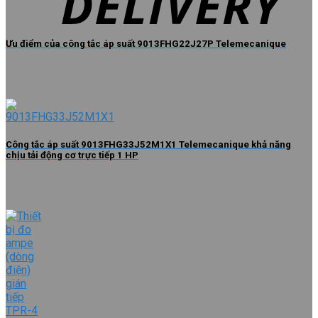
Ưu điểm của công tắc áp suất 9013FHG22J27P Telemecanique
Công tắc áp suất 9013FHG33J52M1X1 Telemecanique khả năng
chịu tải động cơ trực tiếp 1 HP