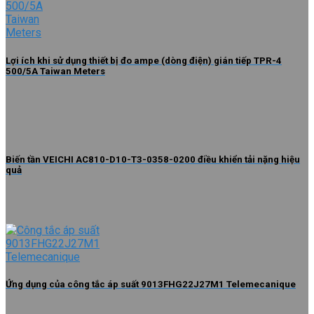
Lợi ích khi sử dụng thiết bị đo ampe (dòng điện) gián tiếp TPR-4
500/5A Taiwan Meters
Biến tần VEICHI AC810-D10-T3-0358-0200 điều khiển tải nặng hiệu
quả
Ứng dụng của công tắc áp suất 9013FHG22J27M1 Telemecanique