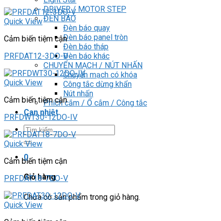
DRIVER / MOTOR STEP
ĐÈN BÁO
Quick View
Đèn báo quay
Đèn báo panel tròn
Cảm biến tiệm cận
Đèn báo tháp
Đèn báo khác
PRFDAT12-3DO-V
CHUYỂN MẠCH / NÚT NHẤN
Chuyển mạch có khóa
Quick View
Công tắc dừng khẩn
Nút nhấn
Cảm biến tiệm cận
Phích cắm / Ổ cắm / Công tắc
Can nhiệt
PRFDWT30-12DO-IV
Tìm
kiếm:
Quick View
0
Cảm biến tiệm cận
Giỏ hàng
PRFDAT18-7DO-V
Chưa có sản phẩm trong giỏ hàng.
Quick View