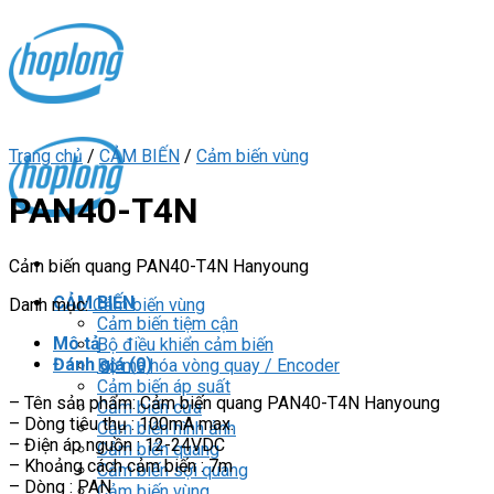
Skip
to
content
Trang chủ
/
CẢM BIẾN
/
Cảm biến vùng
PAN40-T4N
Cảm biến quang PAN40-T4N Hanyoung
CẢM BIẾN
Danh mục:
Cảm biến vùng
Cảm biến tiệm cận
Mô tả
Bộ điều khiển cảm biến
Đánh giá (0)
Bộ mã hóa vòng quay / Encoder
Cảm biến áp suất
– Tên sản phẩm: Cảm biến quang PAN40-T4N Hanyoung
Cảm biến cửa
– Dòng tiêu thụ : 100mA max.
Cảm biến hình ảnh
– Điện áp nguồn : 12-24VDC
Cảm biến quang
– Khoảng cách cảm biến : 7m
Cảm biến sợi quang
– Dòng : PAN
Cảm biến vùng