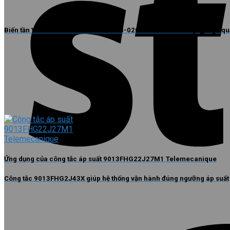
Biến tần VEICHI AC810-D10-T3-0358-0200 điều khiển tải nặng hiệu qu
Ứng dụng của công tắc áp suất 9013FHG22J27M1 Telemecanique
Công tắc 9013FHG2J43X giúp hệ thống vận hành đúng ngưỡng áp suất