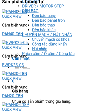
Light Star
Sản phẩm tương tự
DRIVER / MOTOR STEP
ĐÈN BÁO
Đèn báo quay
Quick View
Đèn báo panel tròn
Đèn báo tháp
Cảm biến vùng
Đèn báo khác
PAN40-T6N
CHUYỂN MẠCH / NÚT NHẤN
Chuyển mạch có khóa
Công tắc dừng khẩn
Quick View
Nút nhấn
Phích cắm / Ổ cắm / Công tắc
Cảm biến vùng
Can nhiệt
BWPK25-05
Tìm
kiếm:
Quick View
0
Cảm biến vùng
Giỏ hàng
PAN20-T8N
Chưa có sản phẩm trong giỏ hàng.
Quick View