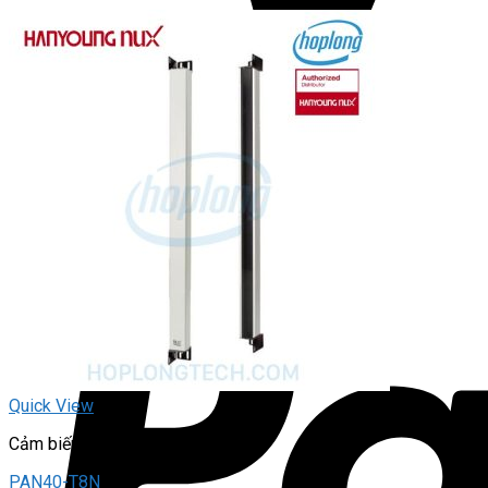
Quick View
Cảm biến vùng
PAN40-T8N