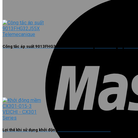
Công tắc áp suất 9013FHG32J55X Telemecanique có thể lắp đặt ở nhữn
Lợi thế khi sử dụng khởi động mềm CX301-015-3 VEICHI