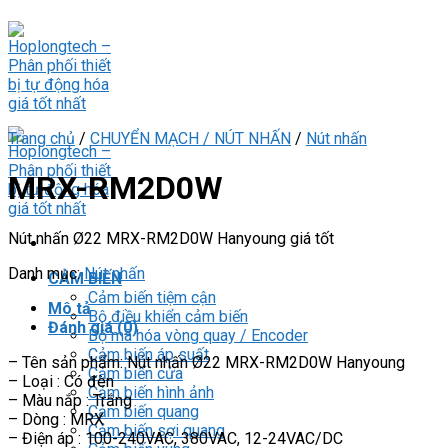
Skip
to
content
Trang chủ
/
CHUYỂN MẠCH / NÚT NHẤN
/
Nút nhấn
MRX-RM2D0W
Nút nhấn Ø22 MRX-RM2D0W Hanyoung giá tốt
Danh mục:
Nút nhấn
CẢM BIẾN
Cảm biến tiệm cận
Mô tả
Bộ điều khiển cảm biến
Đánh giá (0)
Bộ mã hóa vòng quay / Encoder
Cảm biến áp suất
– Tên sản phẩm: Nút nhấn Ø22 MRX-RM2D0W Hanyoung
Cảm biến cửa
– Loại : Có đèn
Cảm biến hình ảnh
– Màu nắp : Trắng
Cảm biến quang
– Dòng : MRX
Cảm biến sợi quang
– Điện áp : 100-240VAC, 380VAC, 12-24VAC/DC