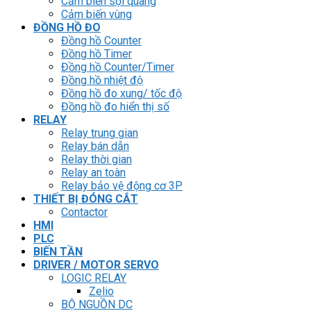
Cảm biến sợi quang
Cảm biến vùng
ĐỒNG HỒ ĐO
Đồng hồ Counter
Đồng hồ Timer
Đồng hồ Counter/Timer
Đồng hồ nhiệt độ
Đồng hồ đo xung/ tốc độ
Đồng hồ đo hiển thị số
RELAY
Relay trung gian
Relay bán dẫn
Relay thời gian
Relay an toàn
Relay bảo vệ động cơ 3P
THIẾT BỊ ĐÓNG CẮT
Contactor
HMI
PLC
BIẾN TẦN
DRIVER / MOTOR SERVO
LOGIC RELAY
Zelio
BỘ NGUỒN DC