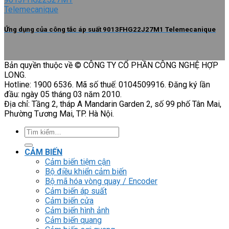
Ứng dụng của công tắc áp suất 9013FHG22J27M1 Telemecanique
Bản quyền thuộc về © CÔNG TY CỔ PHẦN CÔNG NGHỆ HỢP
LONG.
Hotline: 1900 6536. Mã số thuế: 0104509916. Đăng ký lần
đầu: ngày 05 tháng 03 năm 2010.
Địa chỉ: Tầng 2, tháp A Mandarin Garden 2, số 99 phố Tân Mai,
Phường Tương Mai, TP. Hà Nội.
Tìm
kiếm:
CẢM BIẾN
Cảm biến tiệm cận
Bộ điều khiển cảm biến
Bộ mã hóa vòng quay / Encoder
Cảm biến áp suất
Cảm biến cửa
Cảm biến hình ảnh
Cảm biến quang