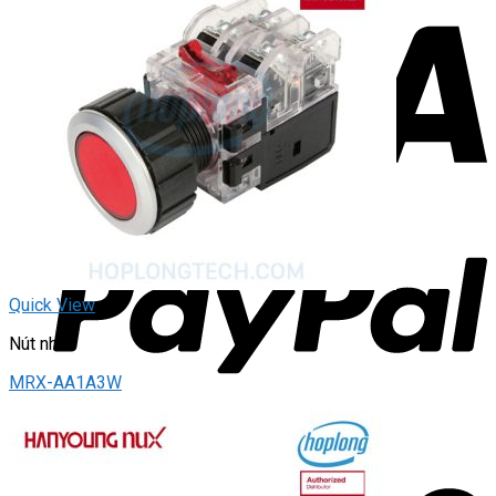
Quick View
Nút nhấn
MRX-AA1A3W