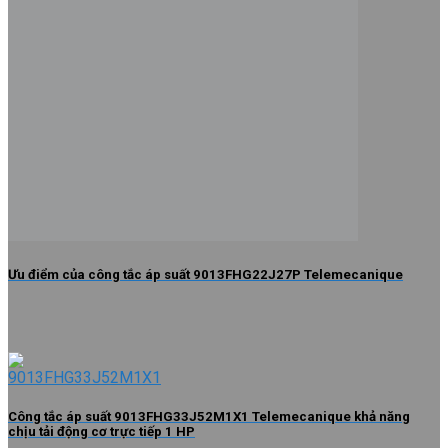
Ưu điểm của công tắc áp suất 9013FHG22J27P Telemecanique
Công tắc áp suất 9013FHG33J52M1X1 Telemecanique khả năng
chịu tải động cơ trực tiếp 1 HP