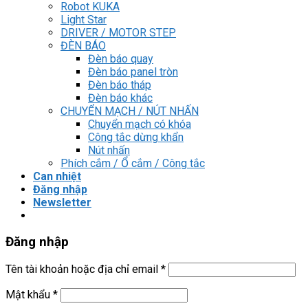
Robot KUKA
Light Star
DRIVER / MOTOR STEP
ĐÈN BÁO
Đèn báo quay
Đèn báo panel tròn
Đèn báo tháp
Đèn báo khác
CHUYỂN MẠCH / NÚT NHẤN
Chuyển mạch có khóa
Công tắc dừng khẩn
Nút nhấn
Phích cắm / Ổ cắm / Công tắc
Can nhiệt
Đăng nhập
Newsletter
Đăng nhập
Tên tài khoản hoặc địa chỉ email
*
Mật khẩu
*