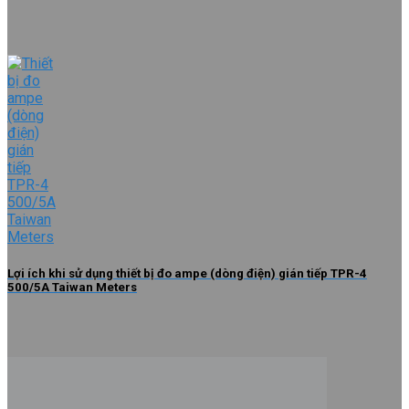
Lợi ích khi sử dụng thiết bị đo ampe (dòng điện) gián tiếp TPR-4
500/5A Taiwan Meters