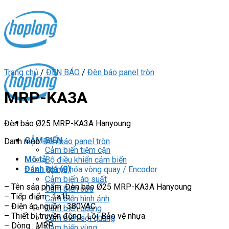
Skip
to
content
Trang chủ
/
ĐÈN BÁO
/
Đèn báo panel tròn
MRP-KA3A
Đèn báo Ø25 MRP-KA3A Hanyoung
CẢM BIẾN
Danh mục:
Đèn báo panel tròn
Cảm biến tiệm cận
Mô tả
Bộ điều khiển cảm biến
Đánh giá (0)
Bộ mã hóa vòng quay / Encoder
Cảm biến áp suất
– Tên sản phẩm: Đèn báo Ø25 MRP-KA3A Hanyoung
Cảm biến cửa
– Tiếp điểm : 1a1b
Cảm biến hình ảnh
– Điện áp nguồn : 380VAC
Cảm biến quang
– Thiết bị truyền động : Lồi-Bảo vệ nhựa
Cảm biến sợi quang
– Dòng : MRP
Cảm biến vùng