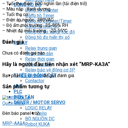
– Tuổi thọ điện : 500 nghìn lần (tải điện trở)
ĐỒNG HỒ ĐO
– Màu nắp : Xanh dương
Đồng hồ Counter
– Tuổi thọ cơ : –
Đồng hồ Timer
– Điện áp nguồn : 380VAC
Đồng hồ Counter/Timer
– Độ ẩm môi trường : 35-85% RH
Đồng hồ nhiệt độ
– Nhiệt độ môi trường : -20-55°C
Đồng hồ đo xung/ tốc độ
Đồng hồ đo hiển thị số
Đánh giá
RELAY
Relay trung gian
Chưa có đánh giá nào.
Relay bán dẫn
Relay thời gian
Hãy là người đầu tiên nhận xét “MRP-KA3A”
Relay an toàn
Relay bảo vệ động cơ 3P
THIẾT BỊ ĐÓNG CẮT
Bạn phải
đăng nhập
để gửi đánh giá.
Contactor
HMI
Sản phẩm tương tự
PLC
BIẾN TẦN
DRIVER / MOTOR SERVO
Quick View
LOGIC RELAY
Zelio
Đèn báo panel tròn
BỘ NGUỒN DC
MRP-AA3A
Robot KUKA