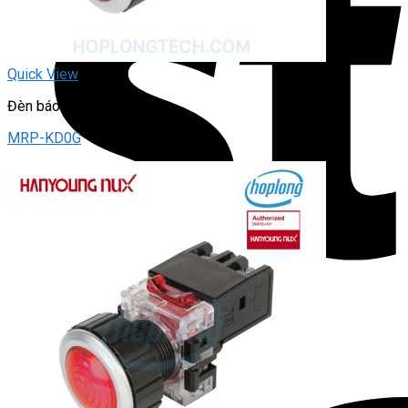
Quick View
Đèn báo panel tròn
MRP-KD0G