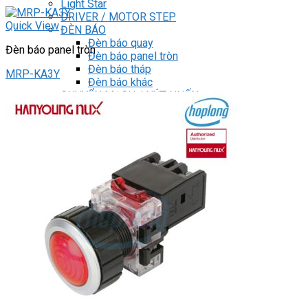
Light Star
DRIVER / MOTOR STEP
Quick View
ĐÈN BÁO
Đèn báo quay
Đèn báo panel tròn
Đèn báo panel tròn
Đèn báo tháp
MRP-KA3Y
Đèn báo khác
CHUYỂN MẠCH / NÚT NHẤN
Chuyển mạch có khóa
Công tắc dừng khẩn
Nút nhấn
Phích cắm / Ổ cắm / Công tắc
Can nhiệt
Tìm
kiếm:
0
Giỏ hàng
Chưa có sản phẩm trong giỏ hàng.