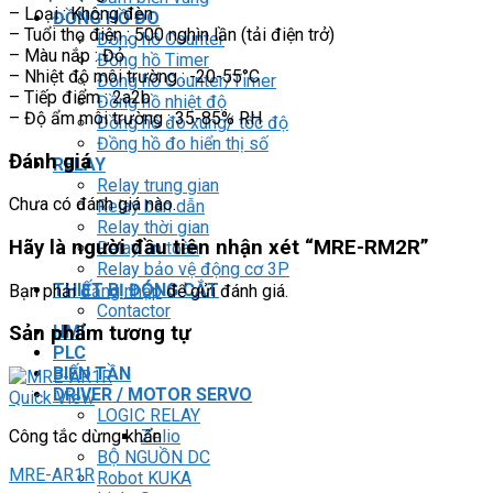
– Loại : Không đèn
ĐỒNG HỒ ĐO
– Tuổi thọ điện : 500 nghìn lần (tải điện trở)
Đồng hồ Counter
– Màu nắp : Đỏ
Đồng hồ Timer
– Nhiệt độ môi trường : -20-55°C
Đồng hồ Counter/Timer
– Tiếp điểm : 2a2b
Đồng hồ nhiệt độ
– Độ ẩm môi trường : 35-85% RH
Đồng hồ đo xung/ tốc độ
Đồng hồ đo hiển thị số
Đánh giá
RELAY
Relay trung gian
Chưa có đánh giá nào.
Relay bán dẫn
Relay thời gian
Hãy là người đầu tiên nhận xét “MRE-RM2R”
Relay an toàn
Relay bảo vệ động cơ 3P
THIẾT BỊ ĐÓNG CẮT
Bạn phải
đăng nhập
để gửi đánh giá.
Contactor
HMI
Sản phẩm tương tự
PLC
BIẾN TẦN
DRIVER / MOTOR SERVO
Quick View
LOGIC RELAY
Zelio
Công tắc dừng khẩn
BỘ NGUỒN DC
MRE-AR1R
Robot KUKA