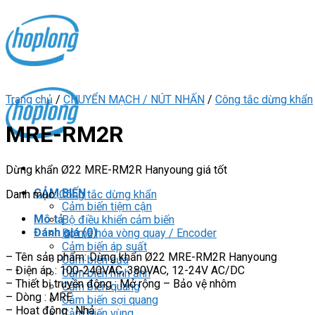
Skip
to
content
Trang chủ
/
CHUYỂN MẠCH / NÚT NHẤN
/
Công tắc dừng khẩn
MRE-RM2R
Dừng khẩn Ø22 MRE-RM2R Hanyoung giá tốt
CẢM BIẾN
Danh mục:
Công tắc dừng khẩn
Cảm biến tiệm cận
Mô tả
Bộ điều khiển cảm biến
Đánh giá (0)
Bộ mã hóa vòng quay / Encoder
Cảm biến áp suất
– Tên sản phẩm: Dừng khẩn Ø22 MRE-RM2R Hanyoung
Cảm biến cửa
– Điện áp : 100-240VAC, 380VAC, 12-24V AC/DC
Cảm biến hình ảnh
– Thiết bị truyền động : Mở rộng – Bảo vệ nhôm
Cảm biến quang
– Dòng : MRE
Cảm biến sợi quang
– Hoạt động : Nhả
Cảm biến vùng