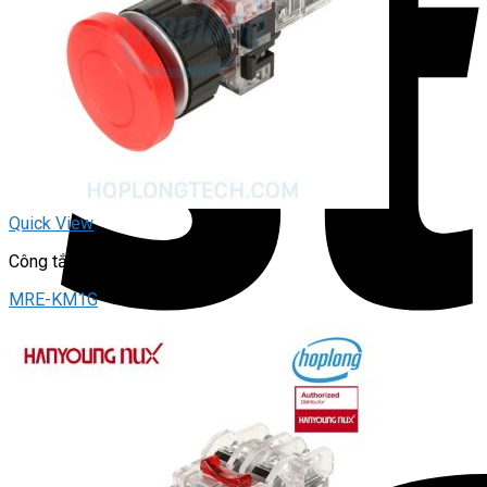
Quick View
Công tắc dừng khẩn
MRE-KM1G