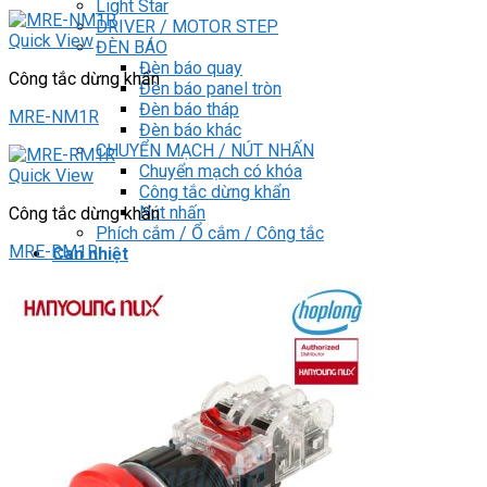
Light Star
DRIVER / MOTOR STEP
Quick View
ĐÈN BÁO
Đèn báo quay
Công tắc dừng khẩn
Đèn báo panel tròn
Đèn báo tháp
MRE-NM1R
Đèn báo khác
CHUYỂN MẠCH / NÚT NHẤN
Chuyển mạch có khóa
Quick View
Công tắc dừng khẩn
Nút nhấn
Công tắc dừng khẩn
Phích cắm / Ổ cắm / Công tắc
MRE-RM1R
Can nhiệt
Tìm
kiếm:
0
Giỏ hàng
Chưa có sản phẩm trong giỏ hàng.