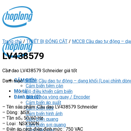
Skip
to
content
Trang chủ
/
THIẾT BỊ ĐÓNG CẮT
/
MCCB Cầu dao tự động – dạng
LV438579
Cầu dao LV438579 Schneider giá tốt
CẢM BIẾN
Danh mục:
MCCB Cầu dao tự động – dạng khối (Loại chỉnh dòn
Cảm biến tiệm cận
Mô tả
Bộ điều khiển cảm biến
Đánh giá (0)
Bộ mã hóa vòng quay / Encoder
Cảm biến áp suất
– Tên sản phẩm: Cầu dao LV438579 Schneider
Cảm biến cửa
– Dòng : NSX
Cảm biến hình ảnh
– Tần số : 50/60 Hz
Cảm biến quang
– Loại : NSX100N
Cảm biến sợi quang
– Điện áp cách điện định mức : 750 VAC
Cảm biến vùng