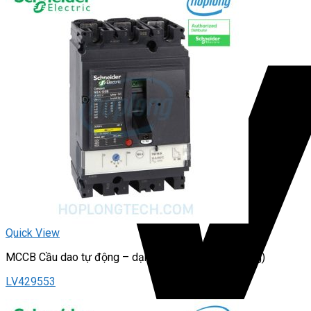
Quick View
MCCB Cầu dao tự động – dạng khối (Loại chỉnh dòng)
LV429553