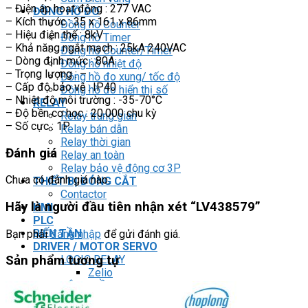
– Điện áp hoạt động : 277 VAC
ĐỒNG HỒ ĐO
– Kích thước : 35 x 161 x 86mm
Đồng hồ Counter
– Hiệu điện thế : 8kV
Đồng hồ Timer
– Khả năng ngắt mạch : 25kA 240VAC
Đồng hồ Counter/Timer
– Dòng định mức : 80A
Đồng hồ nhiệt độ
– Trọng lượng : –
Đồng hồ đo xung/ tốc độ
– Cấp độ bảo vệ : IP40
Đồng hồ đo hiển thị số
– Nhiệt độ môi trường : -35-70°C
RELAY
– Độ bền cơ học : 20.000 chu kỳ
Relay trung gian
– Số cực : 1P
Relay bán dẫn
Relay thời gian
Đánh giá
Relay an toàn
Relay bảo vệ động cơ 3P
Chưa có đánh giá nào.
THIẾT BỊ ĐÓNG CẮT
Contactor
Hãy là người đầu tiên nhận xét “LV438579”
HMI
PLC
BIẾN TẦN
Bạn phải
đăng nhập
để gửi đánh giá.
DRIVER / MOTOR SERVO
LOGIC RELAY
Sản phẩm tương tự
Zelio
BỘ NGUỒN DC
Robot KUKA