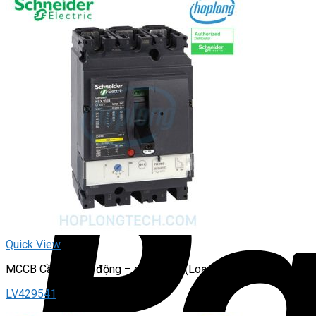
Quick View
MCCB Cầu dao tự động – dạng khối (Loại chỉnh dòng)
LV429541