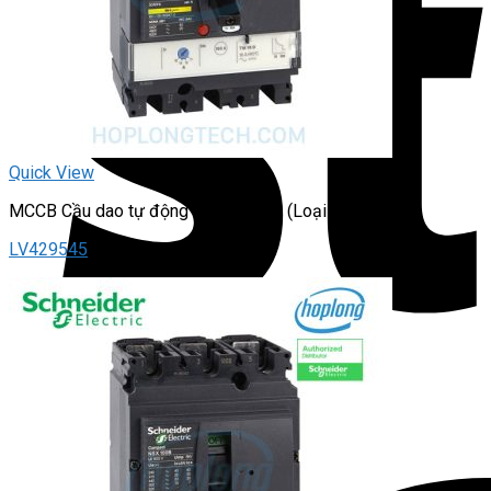
Quick View
MCCB Cầu dao tự động – dạng khối (Loại chỉnh dòng)
LV429545