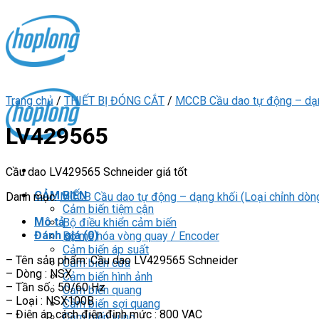
Skip
to
content
Trang chủ
/
THIẾT BỊ ĐÓNG CẮT
/
MCCB Cầu dao tự động – dạng
LV429565
Cầu dao LV429565 Schneider giá tốt
CẢM BIẾN
Danh mục:
MCCB Cầu dao tự động – dạng khối (Loại chỉnh dòn
Cảm biến tiệm cận
Mô tả
Bộ điều khiển cảm biến
Đánh giá (0)
Bộ mã hóa vòng quay / Encoder
Cảm biến áp suất
– Tên sản phẩm: Cầu dao LV429565 Schneider
Cảm biến cửa
– Dòng : NSX
Cảm biến hình ảnh
– Tần số : 50/60 Hz
Cảm biến quang
– Loại : NSX100B
Cảm biến sợi quang
– Điện áp cách điện định mức : 800 VAC
Cảm biến vùng