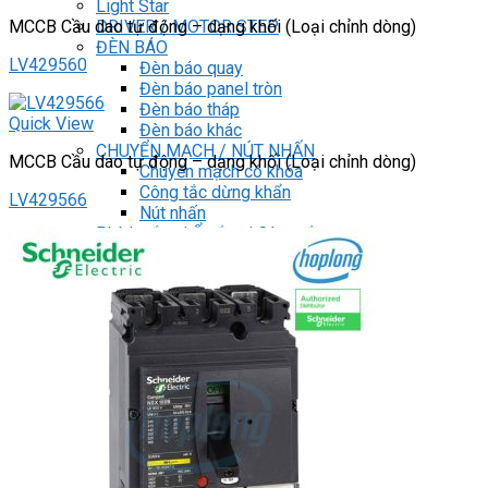
Light Star
DRIVER / MOTOR STEP
MCCB Cầu dao tự động – dạng khối (Loại chỉnh dòng)
ĐÈN BÁO
LV429560
Đèn báo quay
Đèn báo panel tròn
Đèn báo tháp
Quick View
Đèn báo khác
CHUYỂN MẠCH / NÚT NHẤN
MCCB Cầu dao tự động – dạng khối (Loại chỉnh dòng)
Chuyển mạch có khóa
Công tắc dừng khẩn
LV429566
Nút nhấn
Phích cắm / Ổ cắm / Công tắc
Can nhiệt
Tìm
kiếm:
0
Giỏ hàng
Chưa có sản phẩm trong giỏ hàng.