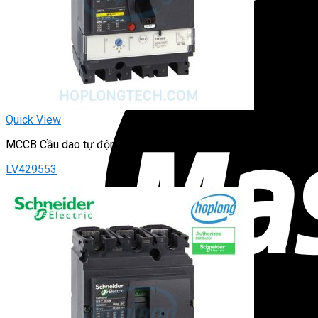
Quick View
MCCB Cầu dao tự động – dạng khối (Loại chỉnh dòng)
LV429553