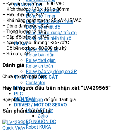
– Điện áp hoạt động : 690 VAC
ĐỒNG HỒ ĐO
– Kích thước : 140 x 161 x 86mm
Đồng hồ Counter
– Hiệu điện thế : 8kV
Đồng hồ Timer
– Khả năng ngắt mạch : 25 kA 415 VAC
Đồng hồ Counter/Timer
– Dòng định mức : 32A
Đồng hồ nhiệt độ
– Trọng lượng : 2.4 kg
Đồng hồ đo xung/ tốc độ
– Cấp độ bảo vệ : IP40
Đồng hồ đo hiển thị số
– Nhiệt độ môi trường : -35-70°C
RELAY
– Độ bền cơ học : 50.000 chu kỳ
Relay trung gian
– Số cực : 4P
Relay bán dẫn
Relay thời gian
Đánh giá
Relay an toàn
Relay bảo vệ động cơ 3P
Chưa có đánh giá nào.
THIẾT BỊ ĐÓNG CẮT
Contactor
Hãy là người đầu tiên nhận xét “LV429565”
HMI
PLC
BIẾN TẦN
Bạn phải
đăng nhập
để gửi đánh giá.
DRIVER / MOTOR SERVO
LOGIC RELAY
Sản phẩm tương tự
Zelio
BỘ NGUỒN DC
Robot KUKA
Quick View