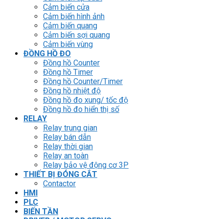
Cảm biến cửa
Cảm biến hình ảnh
Cảm biến quang
Cảm biến sợi quang
Cảm biến vùng
ĐỒNG HỒ ĐO
Đồng hồ Counter
Đồng hồ Timer
Đồng hồ Counter/Timer
Đồng hồ nhiệt độ
Đồng hồ đo xung/ tốc độ
Đồng hồ đo hiển thị số
RELAY
Relay trung gian
Relay bán dẫn
Relay thời gian
Relay an toàn
Relay bảo vệ động cơ 3P
THIẾT BỊ ĐÓNG CẮT
Contactor
HMI
PLC
BIẾN TẦN