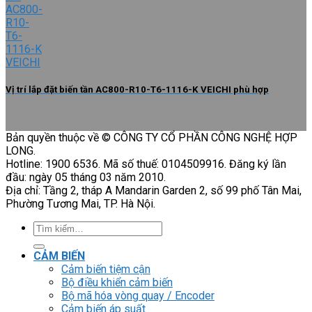
Vị trí lắp đặt biến tần AC800-R10-T6-1116-K VEICHI phù hợp
Bản quyền thuộc về © CÔNG TY CỔ PHẦN CÔNG NGHỆ HỢP
LONG.
Hotline: 1900 6536. Mã số thuế: 0104509916. Đăng ký lần
đầu: ngày 05 tháng 03 năm 2010.
Địa chỉ: Tầng 2, tháp A Mandarin Garden 2, số 99 phố Tân Mai,
Phường Tương Mai, TP. Hà Nội.
Tìm
kiếm:
CẢM BIẾN
Cảm biến tiệm cận
Bộ điều khiển cảm biến
Bộ mã hóa vòng quay / Encoder
Cảm biến áp suất