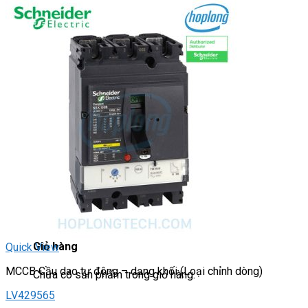
DRIVER / MOTOR STEP
ĐÈN BÁO
Đèn báo quay
Đèn báo panel tròn
Đèn báo tháp
Đèn báo khác
CHUYỂN MẠCH / NÚT NHẤN
Chuyển mạch có khóa
Công tắc dừng khẩn
Nút nhấn
Phích cắm / Ổ cắm / Công tắc
Can nhiệt
Tìm
kiếm:
0
Giỏ hàng
Quick View
MCCB Cầu dao tự động – dạng khối (Loại chỉnh dòng)
Chưa có sản phẩm trong giỏ hàng.
LV429565