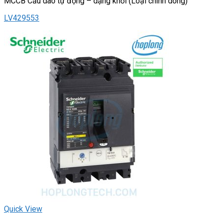
MCCB Cầu dao tự động – dạng khối (Loại chỉnh dòng)
LV429553
Quick View