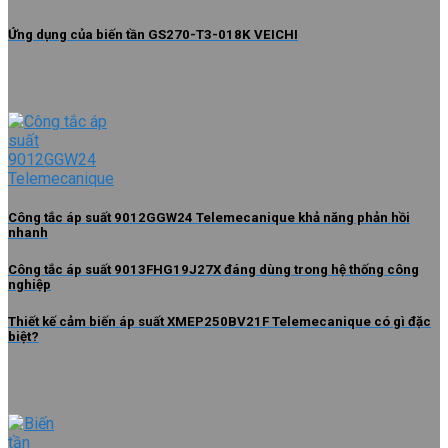
Ứng dụng của biến tần GS270-T3-018K VEICHI
Công tắc áp suất 9012GGW24 Telemecanique khả năng phản hồi
nhanh
Công tắc áp suất 9013FHG19J27X đáng dùng trong hệ thống công
nghiệp
Thiết kế cảm biến áp suất XMEP250BV21F Telemecanique có gì đặc
biệt?