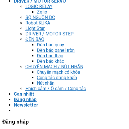
DRIVER / MOTOR SERVO
LOGIC RELAY
Zelio
BỘ NGUỒN DC
Robot KUKA
Light Star
DRIVER / MOTOR STEP
ĐÈN BÁO
Đèn báo quay
Đèn báo panel tròn
Đèn báo tháp
Đèn báo khác
CHUYỂN MẠCH / NÚT NHẤN
Chuyển mạch có khóa
Công tắc dừng khẩn
Nút nhấn
Phích cắm / Ổ cắm / Công tắc
Can nhiệt
Đăng nhập
Newsletter
Đăng nhập